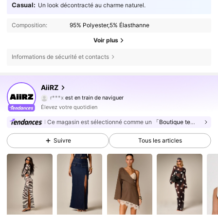
Casual:
Un look décontracté au charme naturel.
Composition:
95% Polyester,5% Élasthanne
Voir plus
Informations de sécurité et contacts
694K Suiveurs
4,81
AiiRZ
694K Suiveurs
4,81
Élevez votre quotidien
694K Suiveurs
4,81
Ce magasin est sélectionné comme un
「Boutique tendance」
694K Suiveurs
4,81
Suivre
Tous les articles
694K Suiveurs
4,81
694K Suiveurs
4,81
694K Suiveurs
4,81
694K Suiveurs
4,81
694K Suiveurs
4,81