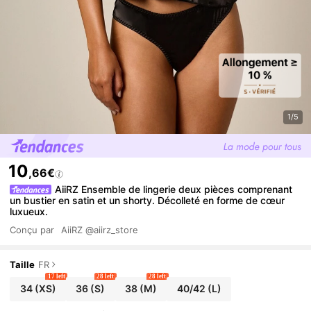
1/5
10
,66€
AiiRZ Ensemble de lingerie deux pièces comprenant
un bustier en satin et un shorty. Décolleté en forme de cœur
luxueux.
Conçu par
AiiRZ
@aiirz_store
Taille
FR
17 left
28 left
28 left
34
(XS)
36
(S)
38
(M)
40/42
(L)