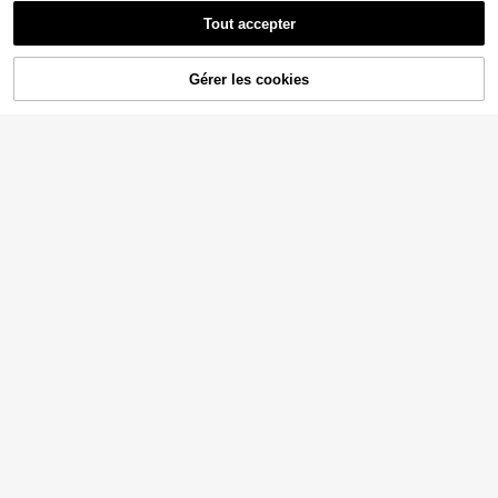
Tout accepter
Gérer les cookies
AJOUTER AU PANIER