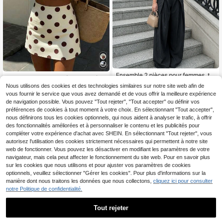
Ensemble 2 pièces pour femmes, to
Nouvel ensemble 2 pièces : Top à m
p court à manches courtes et pantal
24
anches bouffantes à pois et jupe à
Nous utilisons des cookies et des technologies similaires sur notre site web afin de
17
,55€
on large, élégant et décontracté, ra
,15€
boutons décoratifs, parfait pour les r
vous fournir le service que vous avez demandé et de vous offrir la meilleure expérience
yures noires, convient pour les fête
endez-vous quotidiens d'été, éléga
de navigation possible. Vous pouvez "Tout rejeter", "Tout accepter" ou définir vos
s, les vacances, le bureau, les sortie
nt et esthétique
s
préférences de cookies à tout moment à votre choix. En sélectionnant "Tout accepter",
nous définirons tous les cookies optionnels, qui nous aident à analyser le trafic, à offrir
des fonctionnalités améliorées et à personnaliser le contenu et les publicités pour
compléter votre expérience d'achat avec SHEIN. En sélectionnant "Tout rejeter", vous
autorisez l'utilisation des cookies strictement nécessaires qui permettent à notre site
web de fonctionner. Vous pouvez les désactiver en modifiant les paramètres de votre
navigateur, mais cela peut affecter le fonctionnement du site web. Pour en savoir plus
sur les cookies que nous utilisons et pour ajuster vos paramètres de cookies
optionnels, veuillez sélectionner "Gérer les cookies". Pour plus d'informations sur la
manière dont nous traitons les données que nous collectons,
cliquez ici pour consulter
notre Politique de confidentialité.
Tout rejeter