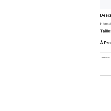
Descr
Informat
Taill
À Pr