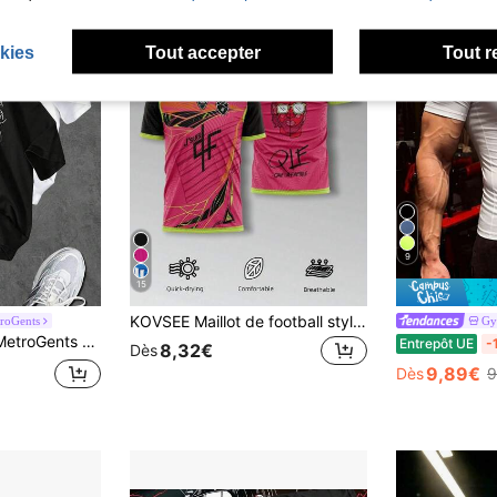
kies
Tout accepter
Tout r
9
15
KOVSEE Maillot de football style PNL pour hommes - Chemise à manches courtes avec imprimé graphique rose & vert néon, top de fan de football mode de rue, match de sport 90 minutes
troGents
Gy
ourtes col rond imprimés, décontractés et de sport pour hommes, salle de gym
Entrepôt UE
-
8,32€
Dès
9,89€
Dès
9