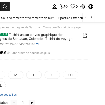
0
0
ouver. Press Enter to select.
Sous-vêtements et vêtements de nuit
Sports & Extérieur
Enfants
ique des montagnes de San Juan, Colorado--T-shirt de voyage
T-shirt unisexe avec graphique des
ôt UE
nes de San Juan, Colorado--T-shirt de voyage
t260526234008458784183
05€
ICE AND AVAILABILITY
Sans droits de douane en plus
M
L
XL
XXL
L
de des tailles
té(s):