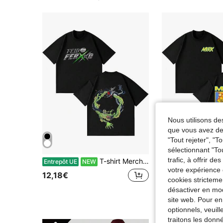
Nous utilisons des
que vous avez dem
"Tout rejeter", "
sélectionnant "To
trafic, à offrir d
T-shirt Merch Feid VS Ferxxo Falxo Tour 2026 pour Hommes et Femmes, T-shirts Vintage à la Mode 100% Coton, Coupe Oversize et Ample
T-shirts Rappe
Entrepôt UE
NEW
Entrepôt UE
NEW
votre expérience 
12,18€
12,20€
cookies stricteme
désactiver en mod
site web. Pour en
optionnels, veuil
traitons les donn