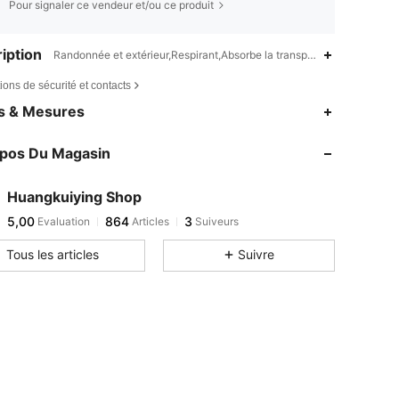
Pour signaler ce vendeur et/ou ce produit
iption
Randonnée et extérieur,Respirant,Absorbe la transpiration,Tissu tricot
ions de sécurité et contacts
es & Mesures
opos Du Magasin
Huangkuiying Shop
5,00
864
3
Evaluation
Articles
Suiveurs
Tous les articles
Suivre