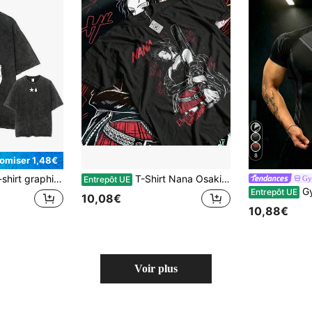
8
omiser 1,48€
 délavé avec logo anime de Hisoka et Chrollo, T-shirts vintage pour hommes, vêtements décontractés en coton, top Harajuku
T-Shirt Nana Osaki Pierres Noires Manga-Girl Anime Cadeau Toutes les Tailles
Gy
Entrepôt UE
GymBeat T-shi
Entrepôt UE
10,08€
10,88€
Voir plus