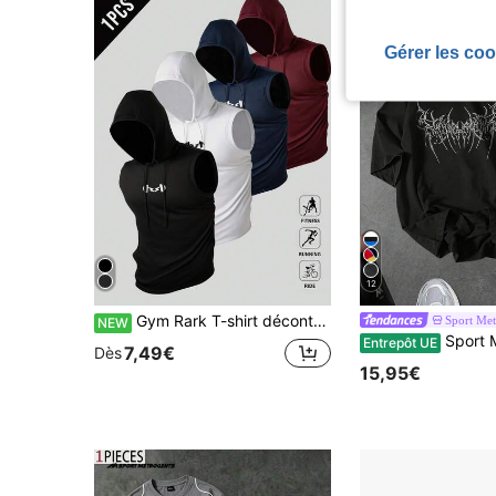
Gérer les coo
12
Gym Rark T-shirt décontracté pour homme avec imprimé de barre de musculation, cordon de serrage, capuche, pour le voyage quotidien et les sports
Sport Me
NEW
Sport MetroGents 2 pièces T-shirts à manches c
Entrepôt UE
7,49€
Dès
15,95€