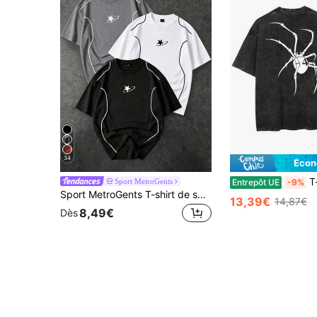
34
Écon
T-shirt graphique
Sport MetroGents
Entrepôt UE
-9%
Sport MetroGents T-shirt de sport décontracté pour homme pour les voyages quotidiens avec motif pentagramme
13,39€
14,87€
8,49€
Dès