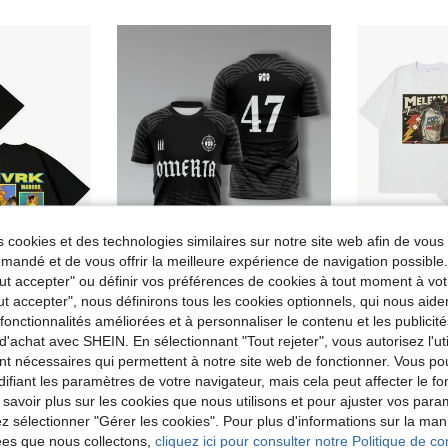
 cookies et des technologies similaires sur notre site web afin de vous 
andé et de vous offrir la meilleure expérience de navigation possibl
Tout accepter" ou définir vos préférences de cookies à tout moment à vot
4
ut accepter", nous définirons tous les cookies optionnels, qui nous aide
es fonctionnalités améliorées et à personnaliser le contenu et les publici
r Mvrk Portate Bien Album Tour 2026 pour hommes et femmes, style hip-hop punk, t-shirts d'été vintage amples et tendance, streetwear.
KOVSEE Maillot de boxe noir OMERTA pour hommes - Tissu respirant et séchage rapide, taille 47. Édition fan, Top d'entraînement convenant pour le football, le fitness et le port décontracté. Sport d'été
Entrepôt UE
N
d'achat avec SHEIN. En sélectionnant "Tout rejeter", vous autorisez l'uti
de Hauts de sport pour hommes
#2 BEST-SELLERS
12,20€
nt nécessaires qui permettent à notre site web de fonctionner. Vous po
7,85€
Dès
ifiant les paramètres de votre navigateur, mais cela peut affecter le 
 savoir plus sur les cookies que nous utilisons et pour ajuster vos par
lez sélectionner "Gérer les cookies". Pour plus d'informations sur la ma
ées que nous collectons,
cliquez ici pour consulter notre Politique de con