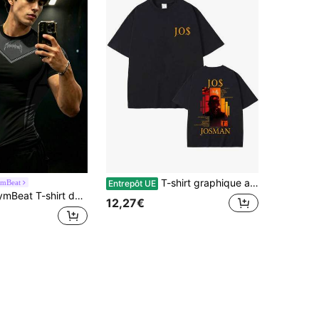
T-shirt graphique album Josman JO$ pour hommes et femmes, mode hip-hop, musique pop, t-shirt vintage décontracté, streetwear
mBeat
Entrepôt UE
rt de sport ajusté à manches courtes avec patchwork de couleurs contrastées pour hommes, salle de sport
12,27€