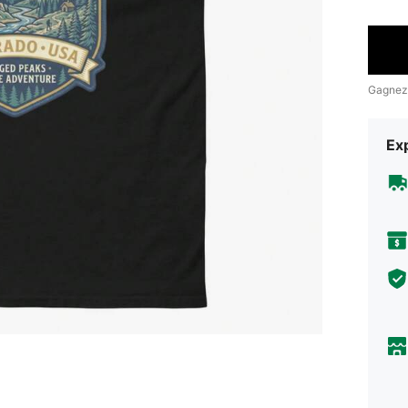
Gagnez
Exp