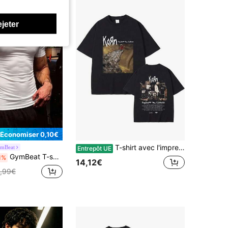
ejeter
Économiser 0,10€
T-shirt avec l'impression du groupe de rock Korn Follow The Leader pour hommes et femmes, rare chemise de musique nu-métal, t-shirts gothiques vintage, t-shirt oversize pour hommes.
mBeat
Entrepôt UE
GymBeat T-shirt à manches courtes col rond imprimé ailes décontracté polyvalent pour hommes, port quotidien & sport, salle de sport, vacances
1%
14,12€
,99€