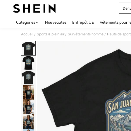
Denv
Use up 
Catégories
Nouveautés
Entrepôt UE
Vêtements pour 
Accueil
Sports & plein air
Survêtements homme
Hauts de spor
/
/
/