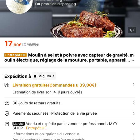
1/7
17
18,00€
,90€
Moulin à sel et à poivre avec capteur de gravité, m
Entrepôt UE
oulin électrique, réglage de la mouture, portable, appareil
de cuisine indispensable pour le camping et les pique-ni
ques.
Expédition à
Belgium
Livraison gratuite(Commandes ≥ 39,00€)
Estimation de livraison:
4-9 jours ouvrés
30-jours de retours gratuits
Paiements sécurisés · Protection de la vie privée
Vendu et expédié par le vendeur professionnel : MYY
Marché
SHOP
Entrepôt UE
Informations et obligations du vendeur
Pour signaler ce vendeur et/ou ce produit