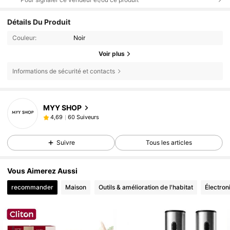
Détails Du Produit
Couleur:
Noir
Voir plus
Informations de sécurité et contacts
MYY SHOP
60 Suiveurs
4,69
Suivre
Tous les articles
Vous Aimerez Aussi
recommander
Maison
Outils & amélioration de l'habitat
Électron