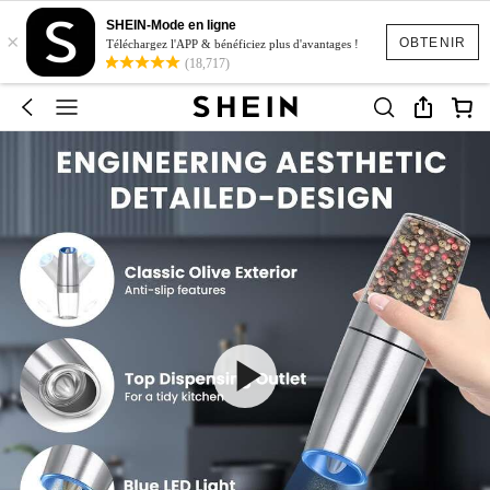
SHEIN-Mode en ligne
×
OBTENIR
Téléchargez l'APP & bénéficiez plus d'avantages !
(18,717)