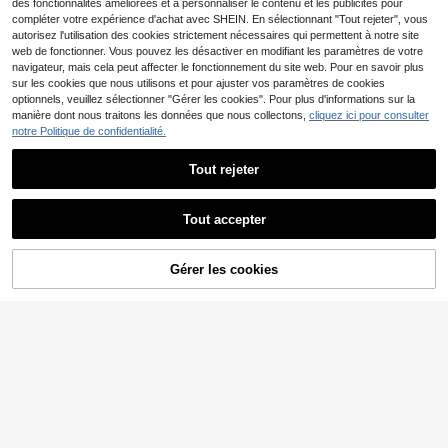
des fonctionnalités améliorées et à personnaliser le contenu et les publicités pour
compléter votre expérience d'achat avec SHEIN. En sélectionnant "Tout rejeter", vous
autorisez l'utilisation des cookies strictement nécessaires qui permettent à notre site
web de fonctionner. Vous pouvez les désactiver en modifiant les paramètres de votre
navigateur, mais cela peut affecter le fonctionnement du site web. Pour en savoir plus
sur les cookies que nous utilisons et pour ajuster vos paramètres de cookies
optionnels, veuillez sélectionner "Gérer les cookies". Pour plus d'informations sur la
manière dont nous traitons les données que nous collectons,
cliquez ici pour consulter
ENSSU Moulin à sel et poivre électr
ique rechargeable, moulin à poivre
notre Politique de confidentialité.
9
,28€
automatique en acier inoxydable à
granulométrie réglable, alimenté par
Tout rejeter
batterie au lithium pour la maison, la
cuisine, le barbecue, le restaurant,
l'extérieur, les mariages, les cadeau
x, les célébrations
Tout accepter
CLITON Ensemble cadeau de cuisin
Gérer les cookies
16
e de fête premium : Élégant moulin
CRAQUEZ DES MAINTENANT
AJOUTER AU PANIER
Dès
,30€
à poivre et sel électrique | Acier ino
PVC: 17,24€
xydable/alliage d'aluminium, batteri
e rechargeable 300 mAh, bouton d
e réglage externe, vitesse et grosse
ur de mouture réglables, base de ch
argement de type C amovible, lumiè
re LED élégante, poignée ergonomi
que - Gestion facile de la cuisine qu
otidienne, des réunions familiales, d
e la cuisson en plein air et des cade
aux de fête