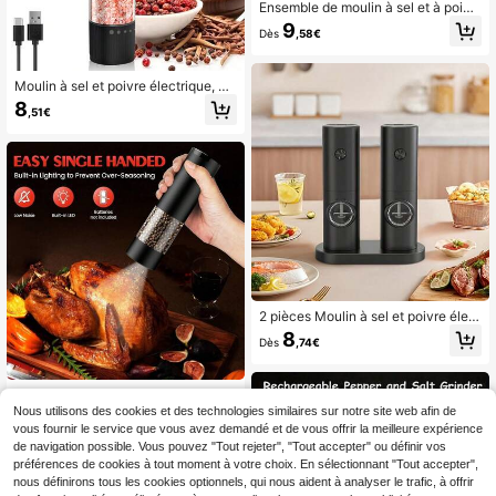
Ensemble de moulin à sel et à poivr
e électrique avec support, moulin à
9
Dès
,58€
poivre rechargeable en acier inoxyd
able, grande capacité de 95 ml, lumi
ère LED blanche et réglage de la fin
esse de mouture, parfait pour une ut
Moulin à sel et poivre électrique, m
ilisation à la maison et au restaurant
oulin à sel rechargeable et réutilisa
8
,51€
ble, mouture réglable, utilisation d'u
ne seule main, broyeur en céramiqu
e, boîtier en acier inoxydable, convi
ent pour le poivre, le sel de mer, le p
oivre de Sichuan, le sésame, le cum
in et plus encore
2 pièces Moulin à sel et poivre élect
rique, mouture réglable, meule en c
8
Dès
,74€
éramique, fonctionnement à une ma
in pour la table, accessoire de cuisi
ne [Outil de cuisine moderne , Mouli
n rechargeable, éclairage LED, desi
Moulin à sel et poivre électrique noi
gn compact convenant à la cuisine
r
Nous utilisons des cookies et des technologies similaires sur notre site web afin de
11
,98€
et à la salle à manger, fonctionneme
vous fournir le service que vous avez demandé et de vous offrir la meilleure expérience
nt sur piles (piles non incluses)
de navigation possible. Vous pouvez "Tout rejeter", "Tout accepter" ou définir vos
préférences de cookies à tout moment à votre choix. En sélectionnant "Tout accepter",
nous définirons tous les cookies optionnels, qui nous aident à analyser le trafic, à offrir