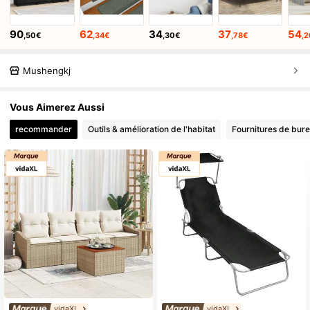
90
62
34
37
54
,50€
,34€
,30€
,78€
,
Mushengkj
Vous Aimerez Aussi
recommander
Outils & amélioration de l'habitat
Fournitures de bure
vidaXL
vidaXL