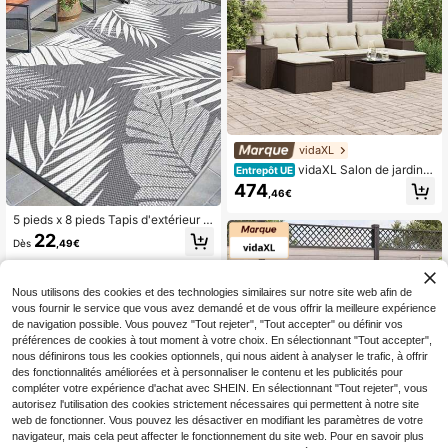
vidaXL
vidaXL Salon de jardin a
Entrepôt UE
vec coussins 7 pcs marron résine tr
474
,46€
essée
5 pieds x 8 pieds Tapis d'extérieur i
mperméable, tapis de patio réversib
22
Dès
,49€
le en paille plastique pour intérieur
et extérieur, pour VR, porche, terras
se, cour arrière, camping-car, balco
n, pique-nique, gris et blanc
Nous utilisons des cookies et des technologies similaires sur notre site web afin de
vous fournir le service que vous avez demandé et de vous offrir la meilleure expérience
de navigation possible. Vous pouvez "Tout rejeter", "Tout accepter" ou définir vos
préférences de cookies à tout moment à votre choix. En sélectionnant "Tout accepter",
nous définirons tous les cookies optionnels, qui nous aident à analyser le trafic, à offrir
des fonctionnalités améliorées et à personnaliser le contenu et les publicités pour
compléter votre expérience d'achat avec SHEIN. En sélectionnant "Tout rejeter", vous
autorisez l'utilisation des cookies strictement nécessaires qui permettent à notre site
web de fonctionner. Vous pouvez les désactiver en modifiant les paramètres de votre
navigateur, mais cela peut affecter le fonctionnement du site web. Pour en savoir plus