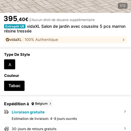
1/12
395
,40€
Aucun droit de douane supplémentaire
vidaXL Salon de jardin avec coussins 5 pcs marron
Entrepôt UE
résine tressée
vidaXL
100% Authentique
Type De Style
A
Couleur
Tabac
Expédition à
Belgium
Livraison gratuite
Estimation de livraison:
4-9 jours ouvrés
30-jours de retours gratuits