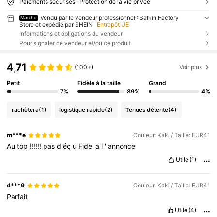
Paiements sécurisés · Protection de la vie privée
Vendu par le vendeur professionnel : Salkin Factory
Marché
Store et expédié par SHEIN
Entrepôt UE
Informations et obligations du vendeur
Pour signaler ce vendeur et/ou ce produit
4,71
(100+)
Voir plus
Petit
Fidèle à la taille
Grand
7%
89%
4%
rachètera
(1)
logistique rapide
(2)
Tenues détente
(4)
m***e
Couleur: Kaki / Taille: EUR41
Au
top
!!!!!!
pas
d
éç
u
Fidel
a
l
'
annonce
Utile
(1)
d***9
Couleur: Kaki / Taille: EUR41
Parfait
Utile
(4)