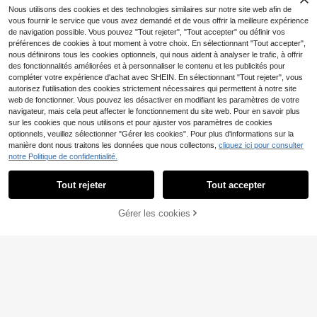
es, durables, semelle plate, chaussu
Nous utilisons des cookies et des technologies similaires sur notre site web afin de
res de mode pour hommes, polyvale
vous fournir le service que vous avez demandé et de vous offrir la meilleure expérience
ntes pour costume, étudiants, rentré
de navigation possible. Vous pouvez "Tout rejeter", "Tout accepter" ou définir vos
e scolaire, cérémonie de remise des
préférences de cookies à tout moment à votre choix. En sélectionnant "Tout accepter",
diplômes, style universitaire, chaus
nous définirons tous les cookies optionnels, qui nous aident à analyser le trafic, à offrir
sures formelles d'affaires pour hom
mes, bureau, fête, banquet, mariag
des fonctionnalités améliorées et à personnaliser le contenu et les publicités pour
e, chaussures de marié, printemps,
compléter votre expérience d'achat avec SHEIN. En sélectionnant "Tout rejeter", vous
été, automne, grandes tailles pour h
autorisez l'utilisation des cookies strictement nécessaires qui permettent à notre site
ommes, options multicolores, la taill
web de fonctionner. Vous pouvez les désactiver en modifiant les paramètres de votre
e est petite, veuillez choisir une taill
5
navigateur, mais cela peut affecter le fonctionnement du site web. Pour en savoir plus
e au-dessus
sur les cookies que nous utilisons et pour ajuster vos paramètres de cookies
Chaussures de pêcheur
Entrepôt UE
optionnels, veuillez sélectionner "Gérer les cookies". Pour plus d'informations sur la
tissées respirantes à séchage rapid
#2 BEST-SELLERS
de Mocassins pour hommes
manière dont nous traitons les données que nous collectons,
cliquez ici pour consulter
e et antidérapantes pour hommes/f
12
,40€
emmes, Chaussures en lin respirant
notre Politique de confidentialité.
es à séchage rapide et antidérapant
es pour hommes/femmes, Chaussur
Tout rejeter
Tout accepter
es décontractées respirantes à séc
5
hage rapide et antidérapantes pour
Salkin Store
hommes/femmes, Chaussures en c
AJOUTER AU
Gérer les cookies
CRAQUEZ DES MAINTENANT
anevas respirantes à séchage rapid
Salkin Mocassins classiques de des
PANIER
e et antidérapantes pour hommes/f
20
igner faits main pour hommes, moca
,58€
emmes, Confort toute la journée
ssins de luxe abordables à enfiler p
our hommes, coupe large des orteil
s, cuir suédé végétalien bleu poussi
éreux, chaussures décontractées p
our hommes, chaussures de conduit
e plates, cadeau de vacances