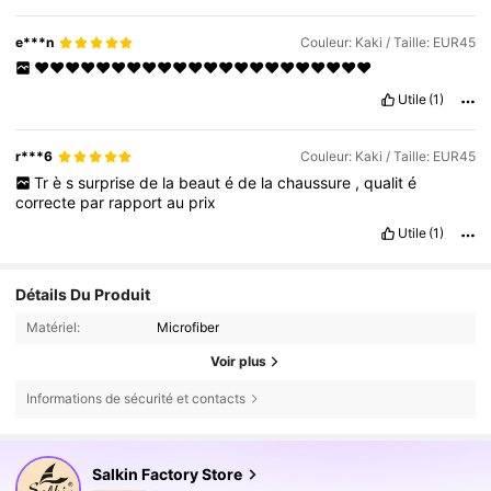
e***n
Couleur: Kaki / Taille: EUR45
❤️❤️❤️❤️❤️❤️❤️❤️❤️❤️❤️❤️❤️❤️❤️❤️❤️❤️❤️❤️❤️❤️
Utile
(1)
r***6
Couleur: Kaki / Taille: EUR45
Tr
è
s
surprise
de
la
beaut
é
de
la
chaussure
,
qualit
é
correcte
par
rapport
au
prix
Utile
(1)
Détails Du Produit
Matériel:
Microfiber
Voir plus
Informations de sécurité et contacts
Salkin Factory Store
5.4K Suiveurs
4,72