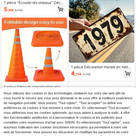
ble, convient pour le home cinéma, l
1 pièce "Écouter les oiseaux" Décor
e bar, le café et le garage
ation murale en métal plate 2D - Dé
5
,10€
5,14€
coration de jardin vintage, design fl
oral et d'oiseau coloré, 4x16 pouce
s, convient pour la ferme, la cuisine,
le porche ou le jardin, décoration ex
térieure
1 pièce Décoration murale en métal
vintage de 1979, thème nostalgique
4
,73€
4,74€
de voiture, convient pour la grotte
d'homme, le garage, le bar, la maiso
n, œuvre murale thématique autom
1 pièce Cône de signalisation pliabl
obile rétro, design plat 2D
e avec bandes réfléchissantes, desi
9
Nous utilisons des cookies et des technologies similaires sur notre site web afin de
Dès
,23€
gn télescopique avec lumière pour
vous fournir le service que vous avez demandé et de vous offrir la meilleure expérience
une utilisation nocturne, barrière ro
de navigation possible. Vous pouvez "Tout rejeter", "Tout accepter" ou définir vos
utière d'urgence pour voiture
préférences de cookies à tout moment à votre choix. En sélectionnant "Tout accepter",
nous définirons tous les cookies optionnels, qui nous aident à analyser le trafic, à offrir
des fonctionnalités améliorées et à personnaliser le contenu et les publicités pour
compléter votre expérience d'achat avec SHEIN. En sélectionnant "Tout rejeter", vous
autorisez l'utilisation des cookies strictement nécessaires qui permettent à notre site
web de fonctionner. Vous pouvez les désactiver en modifiant les paramètres de votre