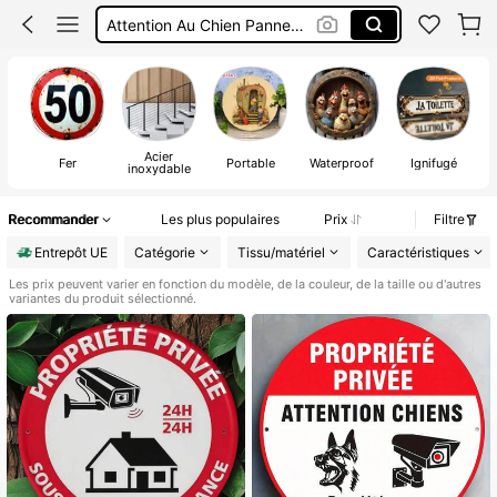
Attention Au Chien Panneau
Alarme De Poche
Poteau Tapis Rouge
Acier
A
Fer
Portable
Waterproof
Ignifugé
inoxydable
Recommander
Les plus populaires
Prix
Filtre
Entrepôt UE
Catégorie
Tissu/matériel
Caractéristiques
Les prix peuvent varier en fonction du modèle, de la couleur, de la taille ou d'autres
variantes du produit sélectionné.