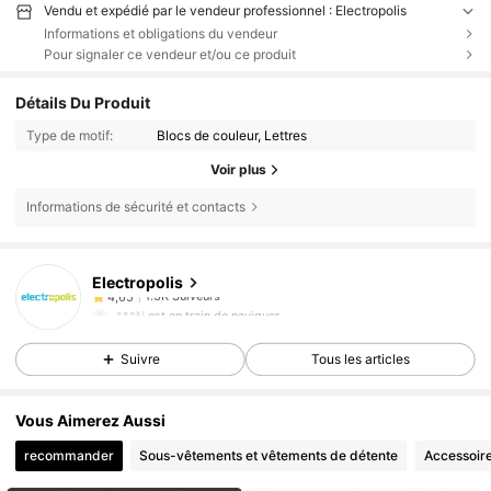
Vendu et expédié par le vendeur professionnel : Electropolis
Informations et obligations du vendeur
Pour signaler ce vendeur et/ou ce produit
Détails Du Produit
Type de motif:
Blocs de couleur, Lettres
Voir plus
Informations de sécurité et contacts
1.3K Suiveurs
4,65
Electropolis
1.3K Suiveurs
4,65
.***N
est en train de naviguer
1.3K Suiveurs
4,65
Suivre
Tous les articles
1.3K Suiveurs
4,65
1.3K Suiveurs
4,65
Vous Aimerez Aussi
1.3K Suiveurs
4,65
recommander
Sous-vêtements et vêtements de détente
Accessoir
1.3K Suiveurs
4,65