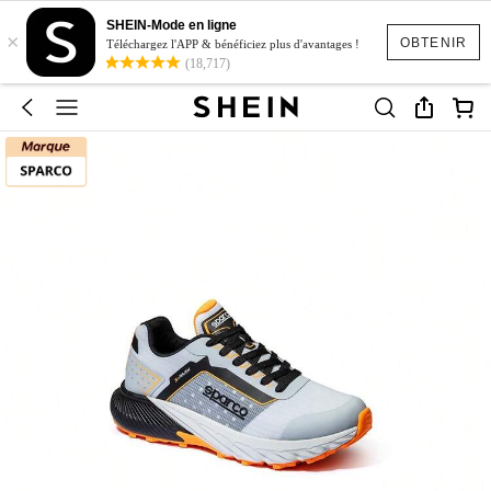
SHEIN-Mode en ligne
×
OBTENIR
Téléchargez l'APP & bénéficiez plus d'avantages !
(18,717)