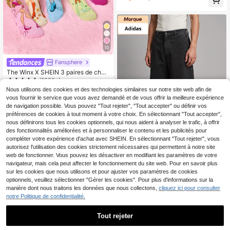
le, style minimaliste, chaudes pour
l'hiver, confortables pour un usage
quotidien et décontracté, automne/
hiver
10
Fansphere
The Winx X SHEIN 3 paires de chau
ssettes non assorties pour femmes
(1000+)
et filles, douces et respirantes, abso
6
Nous utilisons des cookies et des technologies similaires sur notre site web afin de
Dès
,02€
rbant l'humidité. Chaussettes mi-m
vous fournir le service que vous avez demandé et de vous offrir la meilleure expérience
ollet décontractées avec motif de d
de navigation possible. Vous pouvez "Tout rejeter", "Tout accepter" ou définir vos
essin animé mignon. Chaussettes
préférences de cookies à tout moment à votre choix. En sélectionnant "Tout accepter",
d'équipage colorées bonbon à la m
ode. Orteils et talons renforcés pour
nous définirons tous les cookies optionnels, qui nous aident à analyser le trafic, à offrir
une durabilité toute saison. Chauss
des fonctionnalités améliorées et à personnaliser le contenu et les publicités pour
ettes graphiques, style Y2K
compléter votre expérience d'achat avec SHEIN. En sélectionnant "Tout rejeter", vous
autorisez l'utilisation des cookies strictement nécessaires qui permettent à notre site
Économiser 1,99€
web de fonctionner. Vous pouvez les désactiver en modifiant les paramètres de votre
navigateur, mais cela peut affecter le fonctionnement du site web. Pour en savoir plus
Adidas
sur les cookies que nous utilisons et pour ajuster vos paramètres de cookies
Adidas Breakbase Teen
Entrepôt UE
optionnels, veuillez sélectionner "Gérer les cookies". Pour plus d'informations sur la
29
Sneakers Premium Modern Anti-Sli
manière dont nous traitons les données que nous collectons,
cliquez ici pour consulter
Dès
,99€
-6%
31,98€
p Walking Outing Commuting Grey
PVC: 45,00€
notre Politique de confidentialité.
JQ3062
Tout rejeter