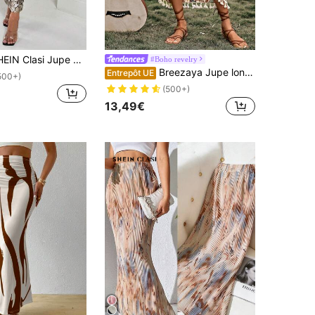
si Jupe ajustée à taille haute avec imprimé peau de serpent pour femme
#Boho revelry
Breezaya Jupe longue à ourlet avec franges et imprimé cachemire, tenue de vacances plage pour femmes
Entrepôt UE
500+)
(500+)
13,49€