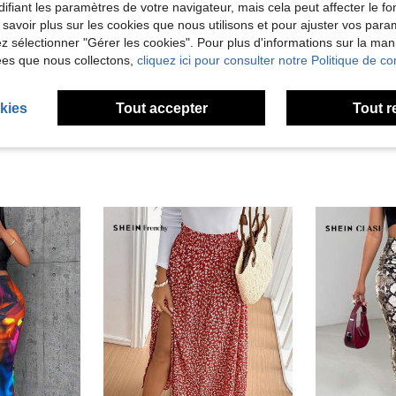
ifiant les paramètres de votre navigateur, mais cela peut affecter le 
Utile (1)
 savoir plus sur les cookies que nous utilisons et pour ajuster vos par
lez sélectionner "Gérer les cookies". Pour plus d'informations sur la ma
ées que nous collectons,
cliquez ici pour consulter notre Politique de con
'avis
kies
Tout accepter
Tout r