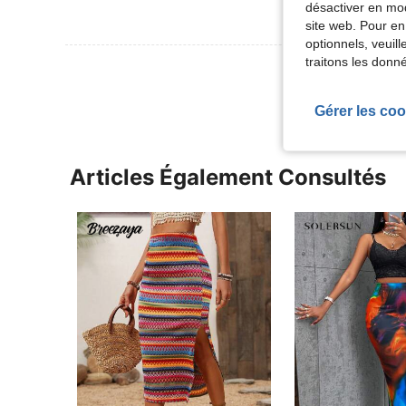
désactiver en mod
site web. Pour en
optionnels, veuil
traitons les donn
Voir Plus D
Gérer les coo
Articles Également Consultés