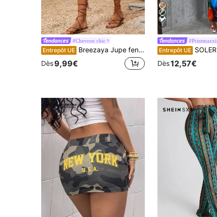
7
#Chevron chic
#Printmaxx
Breezaya Jupe fendue côté avec imprimé géométrique pour femmes, ourlet asymétrique, idéale pour les vacances, le Nouvel An et la plage
SOLERSUN Jupe cray
Entrepôt UE
Entrepôt UE
9,99€
12,57€
Dès
Dès