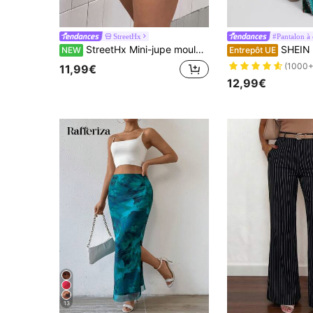
StreetHx
#Pantalon à
StreetHx Mini-jupe moulante taille basse élastique style Y2K Millennium, camouflage américain, imprimé lettres jaunes NEW YORK
SHEIN SXY Pantalon
NEW
Entrepôt UE
(1000+
11,99€
12,99€
13