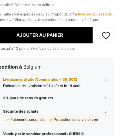
e taille? Dites-moi votre taille
s Taille sont expédiés depuis Entrepôt UE offre
livraison plus rapide
,
uvez vérifier après avoir sélectionné un produit spécifique.
AJOUTER AU PANIER
 jusqu'à
13
points SHEIN calculés à la caisse.
édition à
Belgium
Livraison gratuite(Commandes ≥ 39,00€)
Estimation de livraison:
le 11 août et le 18 août
30-jours de retours gratuits
Sécurité des achats
Paiements sécurisés
Protection de la vie privée
Vendu par le vendeur professionnel : SHEIN