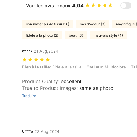
Voir les avis locaux
4,94
bon matériau de tissu (16)
pas d'odeur (3)
magnifique (
fidèle à la photo (2)
beau (3)
mauvais style (4)
c***7
21 Aug,2024
Bien à la taille: Fidèle à la taille, Couleur: Multicolore, Taille: M
Bien à la taille:
Fidèle à la taille
Couleur:
Multicolore
Tai
Product Quality
:
excellent
True to Product Images
:
same as photo
Traduire
U***a
23 Aug,2024