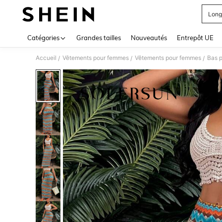
Long
Use up 
Catégories
Grandes tailles
Nouveautés
Entrepôt UE
Accueil
Vêtements pour femmes
Vêtements pour femmes
Bas 
/
/
/