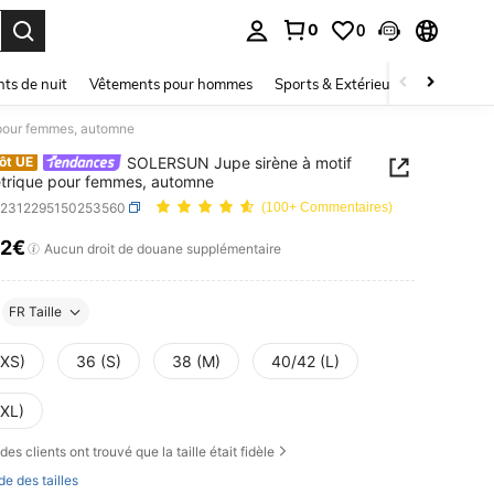
0
0
ouver. Press Enter to select.
ts de nuit
Vêtements pour hommes
Sports & Extérieur
Enfants
pour femmes, automne
SOLERSUN Jupe sirène à motif
ôt UE
trique pour femmes, automne
z2312295150253560
(100+ Commentaires)
62€
ICE AND AVAILABILITY
Aucun droit de douane supplémentaire
FR Taille
(XS)
36 (S)
38 (M)
40/42 (L)
(XL)
des clients ont trouvé que la taille était fidèle
de des tailles