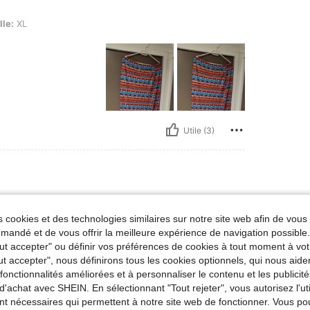
lle:
XL
Utile (3)
g / 165 lbs, Hanches: 104 cm / 41 in, Taille: 83 cm / 33 in, Buste: 95 cm / 37 in, Coule
ids:
75 kg / 165 lbs
Hanches:
104 cm / 41 in
colore
Taille:
L
 cookies et des technologies similaires sur notre site web afin de vous 
andé et de vous offrir la meilleure expérience de navigation possibl
té
Tout accepter" ou définir vos préférences de cookies à tout moment à vot
ut accepter", nous définirons tous les cookies optionnels, qui nous aide
es fonctionnalités améliorées et à personnaliser le contenu et les publici
d'achat avec SHEIN. En sélectionnant "Tout rejeter", vous autorisez l'uti
nt nécessaires qui permettent à notre site web de fonctionner. Vous po