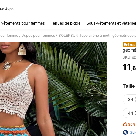
ue Jupe
and down arrow keys to navigate search Dernière recherche and Rechercher et Tr
Vêtements pour femmes
Tenues de plage
Sous-vêtements et vêtemen
pour femme
Jupes pour femmes
SOLERSUN Jupe sirène à motif géométrique 
/
/
Entrep
géomé
SKU: s
11
,
PR
Taille
34 
44 
96%
Gui