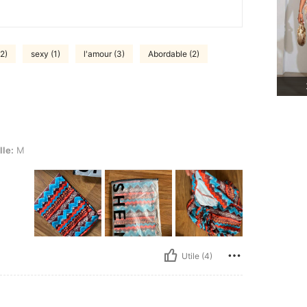
2)
sexy (1)
l'amour (3)
Abordable (2)
lle:
M
Utile (4)