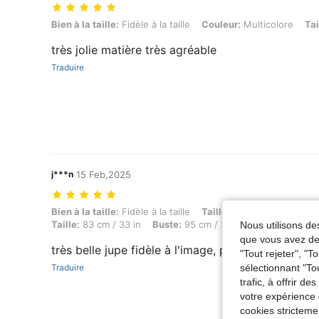
Bien à la taille: Fidèle à la taille, Couleur: Multicolore, Taille: XL
Bien à la taille:
Fidèle à la taille
Couleur:
Multicolore
Tai
très jolie matière très agréable
Traduire
j***n
15 Feb,2025
Bien à la taille: Fidèle à la taille, Taille: 167 cm / 66 in, Poids: 75 k
Bien à la taille:
Fidèle à la taille
Taille:
167 cm / 66 in
Po
Taille:
83 cm / 33 in
Buste:
95 cm / 37 in
Couleur:
Multi
Nous utilisons des
que vous avez dem
très belle jupe fidèle à l'image, parfait pour cet é
"Tout rejeter", "
sélectionnant "To
Traduire
trafic, à offrir d
votre expérience 
cookies stricteme