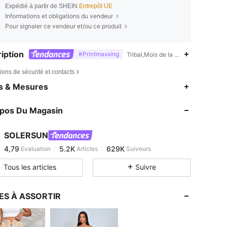
Expédié à partir de SHEIN
Entrepôt UE
Informations et obligations du vendeur
Pour signaler ce vendeur et/ou ce produit
iption
#Printmaxxing
Tribal,Mois de la fierté,Crayon
ions de sécurité et contacts
4,79
5.2K
629K
es & Mesures
4,79
5.2K
629K
opos Du Magasin
4,79
5.2K
629K
4,79
5.2K
629K
SOLERSUN
4,79
5.2K
629K
Evaluation
Articles
Suiveurs
a***m
est en train de naviguer
4,79
5.2K
629K
Tous les articles
Suivre
4,79
5.2K
629K
4,79
5.2K
629K
ES À ASSORTIR
4,79
5.2K
629K
4,79
5.2K
629K