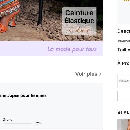
Descr
Informat
Taill
À Pr
Voir plus
ans Jupes pour femmes
STYL
Grand
2%