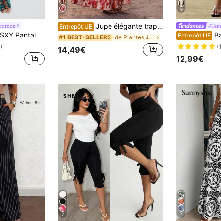
9
Jupe élégante trapèze avec ourlet à volants pour femmes, tissu imprimé floral, convient pour les fêtes, les vacances et la plage au printemps, style bohème chic
 cordon
#Tenu
Entrepôt UE
 évasé à imprimé fleuri à nœud
BamGleam J
Entrepôt UE
de Plantes Jupes pour femmes
#1 BEST-SELLERS
)
(
14,49€
12,99€
7
4