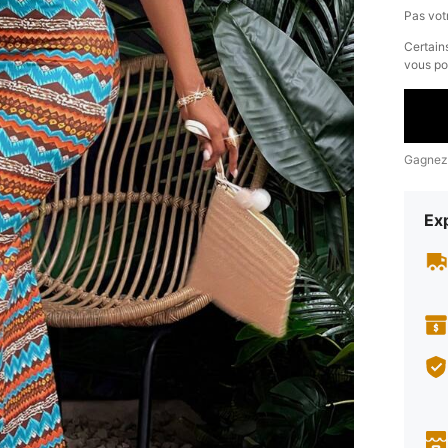
Pas votr
​Certain
vous po
Gagnez
Exp