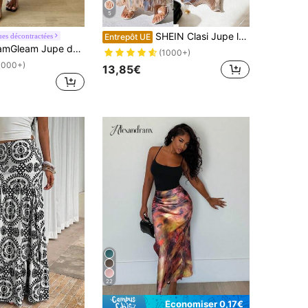
5
SHEIN Clasi Jupe longue plissée à taille élastique et ourlet en queue de poisson avec imprimés aléatoires, pour le printemps et l'été, pour femmes
es décontractées
Entrepôt UE
upe de sirène imprimée avec effet color-block pour femmes, idéale pour l'automne
(1000+)
1000+)
13,85€
22
Économiser 0,17€