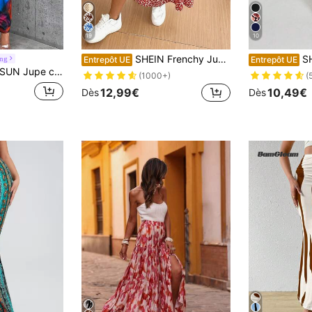
19
10
SHEIN Frenchy Jupe femme à volants et fente avec imprimé floral
SHEIN Cla
ing
Entrepôt UE
Entrepôt UE
on tie dye pour femmes, automne
(1000+)
(
12,99€
10,49€
Dès
Dès