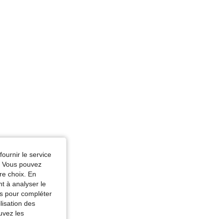
ur: Multicolore, Taille: L
fournir le service
e. Vous pouvez
re choix. En
nt à analyser le
tés pour compléter
lisation des
uvez les