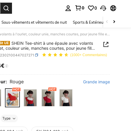
0
0
ouver. Press Enter to select.
Sous-vêtements et vêtements de nuit
Sports & Extérieur
Enfants
SHEIN Tee-shirt à une épaule avec volants à l'ourlet, couleur unie, manches courtes, pour jeune fille en été
SHEIN Tee-shirt à une épaule avec volants
ôt UE
let, couleur unie, manches courtes, pour jeune fille
k2302100447027271
(1000+ Commentaires)
4€
ICE AND AVAILABILITY
ur:
Rouge
Grande image
Type