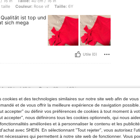
lle: 40 cm / 16 in, Hanches: 40 cm / 16 in, Commander les tailles: Fidèle à la taille,
/ 16 in
Taille:
40 cm / 16 in
taille
Couleur:
Rose vif
Taille:
6Y
 Qualität ist top und
at sich mega
Utile (0)
g / 42 lbs, Buste: 68 cm / 27 in, Taille: 58 cm / 23 in, Hanches: 42 cm / 17 in, Couleur
ids:
19 kg / 42 lbs
Buste:
68 cm / 27 in
uge
Taille:
6Y
 cookies et des technologies similaires sur notre site web afin de vous 
andé et de vous offrir la meilleure expérience de navigation possibl
Tout accepter" ou définir vos préférences de cookies à tout moment à vot
ut accepter", nous définirons tous les cookies optionnels, qui nous aide
es fonctionnalités améliorées et à personnaliser le contenu et les publici
d'achat avec SHEIN. En sélectionnant "Tout rejeter", vous autorisez l'uti
nt nécessaires qui permettent à notre site web de fonctionner. Vous po