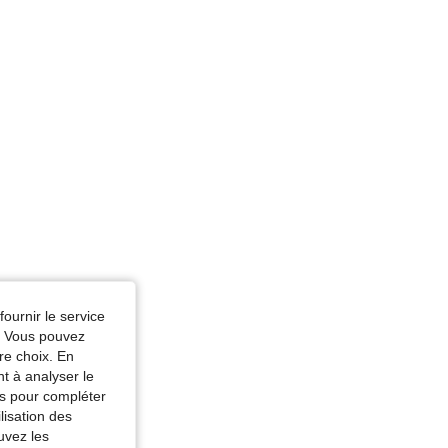
 Couleur: Rose vif, Taille: 6Y
: Rouge, Taille: 6Y
fournir le service
e. Vous pouvez
re choix. En
nt à analyser le
tés pour compléter
lisation des
uvez les