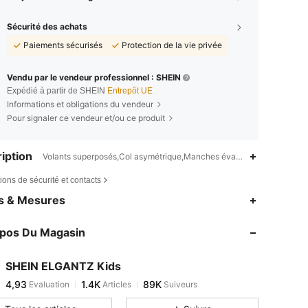
Sécurité des achats
Paiements sécurisés
Protection de la vie privée
Vendu par le vendeur professionnel : SHEIN
Expédié à partir de SHEIN
Entrepôt UE
Informations et obligations du vendeur
Pour signaler ce vendeur et/ou ce produit
iption
Volants superposés,Col asymétrique,Manches évasées
ions de sécurité et contacts
es & Mesures
opos Du Magasin
4,93
1.4K
89K
SHEIN ELGANTZ Kids
4,93
1.4K
89K
Evaluation
Articles
Suiveurs
l***3
est en train de naviguer