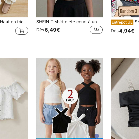
décolleté en cœur et nœud, jeunes filles, été
SHEIN T-shirt d'été court à une épaule avec décoration de nœud de couleur unie pour jeune fille
SHEIN 1 pièce D
Entrepôt UE
6,49€
Dès
4,94€
Dès