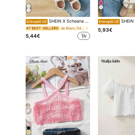
6
SHEIN X Scheana Jeune Fille Haut De Réservoir À Volants Sur Un Épaule Avec Bordure De Coquille Et Peplum
SHEIN Haut en tricot avec 
Entrepôt UE
Entrepôt UE
de Blanc Débardeurs et camisoles pour jeunes fille
#7 BEST-SELLERS
5,93€
5,44€