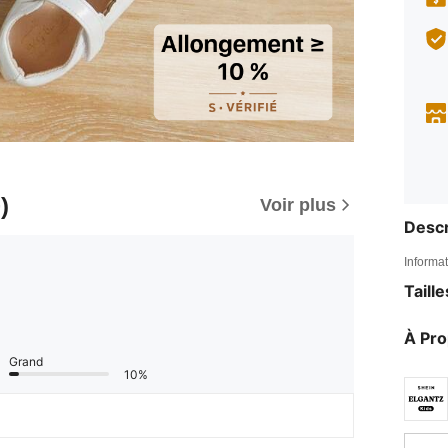
)
Voir plus
Descr
Informat
Taill
À Pr
Grand
10%