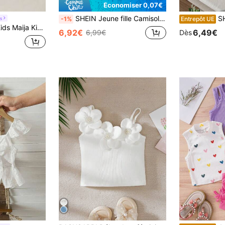
Économiser 0,07€
SHEIN Jeune fille Camisole côtelée col suspendu et épaule ouverte
SHEIN Je
s
-1%
Entrepôt UE
y à épaules dénudées avec bordure ondulée pour jeunes filles
6,92€
6,49€
6,99€
Dès
#4 BEST-SELL