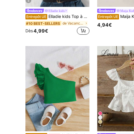
6
Elladie kids
Maija Kid
Elladie kids Top à col ras-du-cou à design multicouche avec franges pour jeunes filles, convient pour les activités quotidiennes d'été
Maija Kids Maija Kids T-shirt Schiff
Entrepôt UE
Entrepôt UE
de Vacances Hauts pour jeunes filles
#10 BEST-SELLERS
4,94€
4,99€
Dès
4