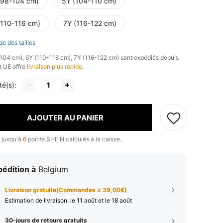
(98-104 cm)
5Y (104-110 cm)
(110-116 cm)
7Y (116-122 cm)
de des tailles
-104 cm), 6Y (110-116 cm), 7Y (116-122 cm) sont expédiés depuis
t UE offre
livraison plus rapide
.
té(s):
AJOUTER AU PANIER
 jusqu'à
6
points SHEIN calculés à la caisse.
édition à
Belgium
Livraison gratuite(Commandes ≥ 39,00€)
Estimation de livraison:
le 11 août et le 18 août
30-jours de retours gratuits