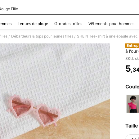
Rouge Fille
and down arrow keys to navigate search Dernière recherche and Rechercher et Tr
femmes
Tenues de plage
Grandes tailles
Vêtements pour hommes
illes
Débardeurs & tops pour jeunes filles
/
/
Entrep
à l'our
en été
SKU: s
5
,3
PR
Coule
Taille