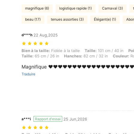
magnifique (6)
logistique rapide (1)
Carnaval (3)
beau (17)
tenues assorties (3)
Élégant(e) (1)
Abor
d***h
22 Aug,2025
Bien à la taille: Fidèle à la taille, Taille: 101 cm / 40 in, Poids: 20 k
Bien à la taille:
Fidèle à la taille
Taille:
101 cm / 40 in
Po
Taille:
65 cm / 26 in
Hanches:
82 cm / 32 in
Couleur:
R
Magnifique ❤️❤️❤️❤️❤️❤️❤️❤️❤️❤️❤️❤️❤️❤️❤️❤️❤️❤
Traduire
a***i
Rapport d'essai
25 Jun,2026