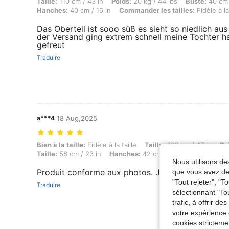
Taille: 110 cm / 43 in, Poids: 20 kg / 44 lbs, Buste: 40 cm / 16 in, Tai
Taille:
110 cm / 43 in
Poids:
20 kg / 44 lbs
Buste:
40 cm 
Hanches:
40 cm / 16 in
Commander les tailles:
Fidèle à la 
Das Oberteil ist sooo süß es sieht so niedlich aus
der Versand ging extrem schnell meine Tochter h
gefreut
Traduire
a***4
18 Aug,2025
Bien à la taille: Fidèle à la taille, Taille: 120 cm / 47 in, Poids: 19 k
Bien à la taille:
Fidèle à la taille
Taille:
120 cm / 47 in
Po
Taille:
58 cm / 23 in
Hanches:
42 cm / 17 in
Couleur:
Ro
Nous utilisons des
Produit conforme aux photos. Je suis ravie
que vous avez dem
"Tout rejeter", "
Traduire
sélectionnant "To
trafic, à offrir d
votre expérience 
cookies stricteme