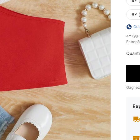
4Y 
6Y 
Gui
​4Y (98
Entrepô
Quanti
Gagnez
Exp