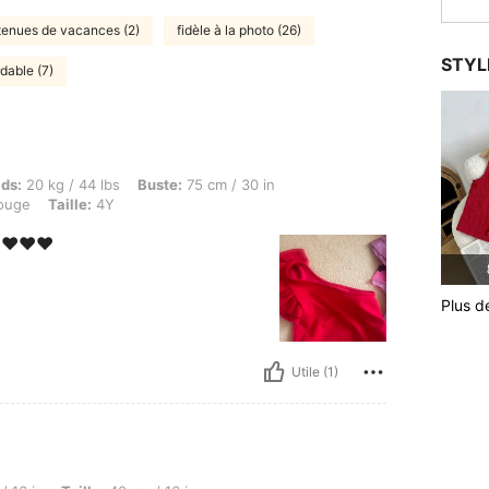
tenues de vacances (2)
fidèle à la photo (26)
STYL
dable (7)
g / 44 lbs, Buste: 75 cm / 30 in, Taille: 65 cm / 26 in, Hanches: 82 cm / 32 in, Couleu
ids:
20 kg / 44 lbs
Buste:
75 cm / 30 in
ouge
Taille:
4Y
️❤️❤️❤️
Plus d
Utile (1)