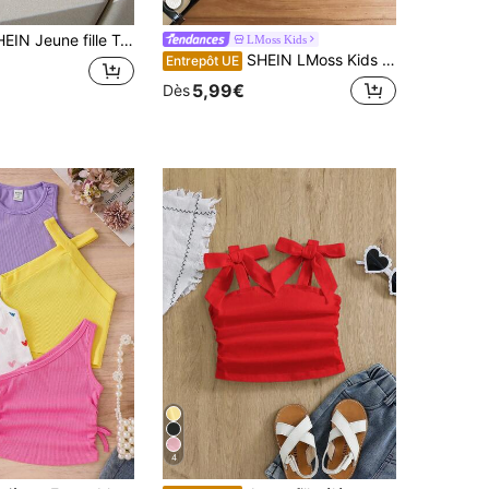
une fille T-shirt décontracté à épaules dénudées de couleur unie
LMoss Kids
SHEIN LMoss Kids Débardeur tricoté uni, style mode adapté pour l'été
Entrepôt UE
5,99€
Dès
4
de Étirement moyen Débardeurs et camisoles pour je
ERS