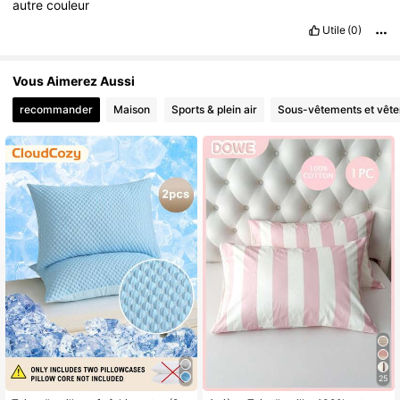
autre
couleur
Utile
(0)
Vous Aimerez Aussi
recommander
Maison
Sports & plein air
Sous-vêtements et vête
25