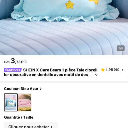
1/8
3
,73€
Dès
SHEIN X Care Bears 1 pièce Taie d'oreil
4,95
(
40
)
ler décorative en dentelle avec motif de des
sin animé, taie d'oreiller rose, matériau resp
irant et doux, confortable et chaud, lavable en m
achine, une variété de tailles au choix, convient
Couleur: Bleu Azur
à différents oreillers, bon cadeau
Quantité / Taille
Cliquez pour acheter