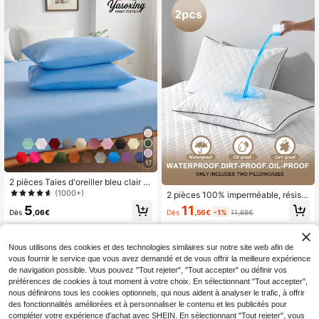
17
2 pièces Taies d'oreiller bleu clair ul
tra douces de couleur unie, légères
(1000+)
2 pièces 100% imperméable, résista
et respirantes, fermeture envelopp
nt à la saleté et à l'huile, taie d'oreill
11
5
e, taies d'oreiller de lit de couleur un
Dès
,56€
-1%
11,68€
Dès
,06€
er matelassée à fermeture éclair sa
ie, convenant pour la chambre, le d
ns peluches, protège-oreiller doux e
ortoir, la rentrée scolaire et plus enc
t respirant, sans odeur, sans bruit, bl
ore.
anc
Nous utilisons des cookies et des technologies similaires sur notre site web afin de
vous fournir le service que vous avez demandé et de vous offrir la meilleure expérience
de navigation possible. Vous pouvez "Tout rejeter", "Tout accepter" ou définir vos
préférences de cookies à tout moment à votre choix. En sélectionnant "Tout accepter",
nous définirons tous les cookies optionnels, qui nous aident à analyser le trafic, à offrir
des fonctionnalités améliorées et à personnaliser le contenu et les publicités pour
compléter votre expérience d'achat avec SHEIN. En sélectionnant "Tout rejeter", vous