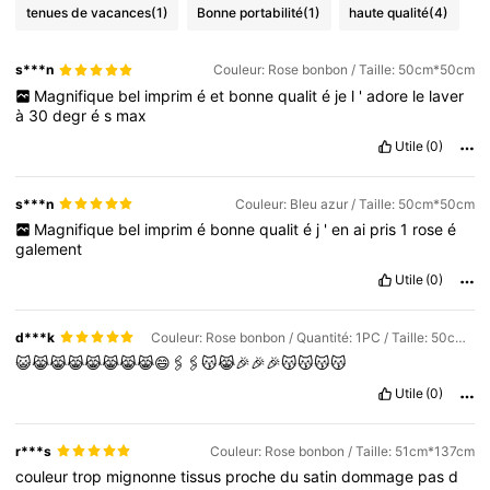
tenues de vacances
(1)
Bonne portabilité
(1)
haute qualité
(4)
s***n
Couleur: Rose bonbon / Taille: 50cm*50cm
Magnifique
bel
imprim
é
et
bonne
qualit
é
je
l
'
adore
le
laver
à
30
degr
é
s
max
Utile
(0)
s***n
Couleur: Bleu azur / Taille: 50cm*50cm
Magnifique
bel
imprim
é
bonne
qualit
é
j
'
en
ai
pris
1
rose
é
galement
Utile
(0)
d***k
Couleur: Rose bonbon / Quantité: 1PC / Taille: 50cm*50cm
😺😹😹😹😹😹😹😹😄🖇️🖇️😽😹🎉🎉🎉😽😽😽😽
Utile
(0)
r***s
Couleur: Rose bonbon / Taille: 51cm*137cm
couleur
trop
mignonne
tissus
proche
du
satin
dommage
pas
d