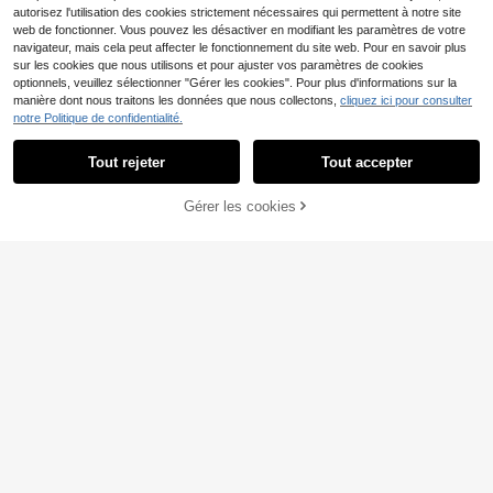
autorisez l'utilisation des cookies strictement nécessaires qui permettent à notre site
web de fonctionner. Vous pouvez les désactiver en modifiant les paramètres de votre
navigateur, mais cela peut affecter le fonctionnement du site web. Pour en savoir plus
sur les cookies que nous utilisons et pour ajuster vos paramètres de cookies
optionnels, veuillez sélectionner "Gérer les cookies". Pour plus d'informations sur la
manière dont nous traitons les données que nous collectons,
cliquez ici pour consulter
notre Politique de confidentialité.
20
Tout rejeter
Tout accepter
Économiser 0,04€
1 pièce/2 pièces/4 pièces Taie d'or
Habitella
Gérer les cookies
AJOUTER AU PANIER
eiller en polyester à motif cœur (ins
(1000+)
Lot de 1, taie d'oreiller décorative bl
ert de coussin non inclus), douce et
anc pur avec volants, broderie, ajou
3
5
confortable, convient pour toutes le
Dès
,81€
-1%
3,85€
,98€
rée, broderie
s saisons