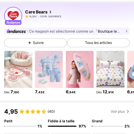
150K Suiveurs
4,90
Care Bears
150K Suiveurs
4,90
s***m
est en train de naviguer
150K Suiveurs
4,90
Ce magasin est sélectionné comme un
「Boutique tendance」
150K Suiveurs
4,90
Suivre
Tous les articles
150K Suiveurs
4,90
150K Suiveurs
4,90
150K Suiveurs
4,90
150K Suiveurs
4,90
150K Suiveurs
4,90
7
7
6
12
6
Dès
,18€
,43€
,64€
Dès
,91€
,8
150K Suiveurs
4,90
150K Suiveurs
4,90
4,95
(40)
Voir plus
Petit
Fidèle à la taille
Grand
1%
97%
2%