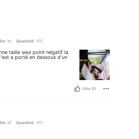
ntité: 1PC
lle:
M
Quantité:
1PC
e taille seul point négatif la
c'est a porté en dessous d'un
Utile (0)
ntité: 1PC
lle:
M
Quantité:
1PC