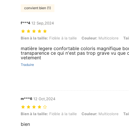
convient bien (1)
f***4
12 Sep,2024
Bien à la taille: Fidèle à la taille, Couleur: Multicolore, Taille: M, Qua
Bien à la taille:
Fidèle à la taille
Couleur:
Multicolore
Tai
matière legere confortable coloris magnifique bonn
transparence ce qui n'est pas trop grave vu que 
vetement
Traduire
m***6
12 Oct,2024
Bien à la taille: Fidèle à la taille, Couleur: Multicolore, Taille: M, Qua
Bien à la taille:
Fidèle à la taille
Couleur:
Multicolore
Tai
bien