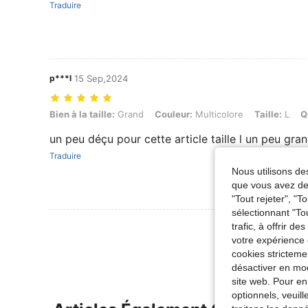
Traduire
p***l
15 Sep,2024
Bien à la taille: Grand, Couleur: Multicolore, Taille: L, Quantité: 1PC
Bien à la taille:
Grand
Couleur:
Multicolore
Taille:
L
Q
un peu déçu pour cette article taille l un peu gran
Traduire
Nous utilisons des
que vous avez dem
"Tout rejeter", "
sélectionnant "To
Voir Plus D
trafic, à offrir d
votre expérience 
cookies stricteme
désactiver en mod
site web. Pour en
optionnels, veuil