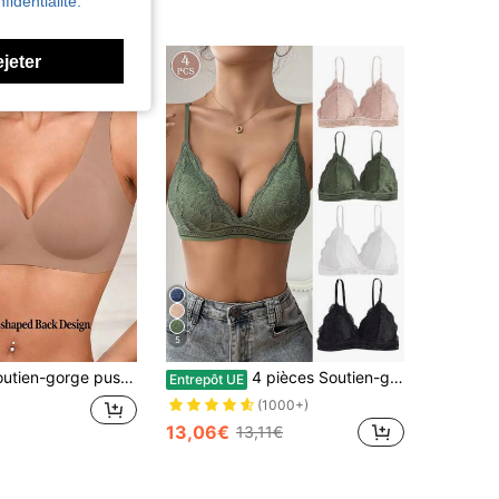
fidentialité.
ejeter
5
sans couture pour femmes, soutien-gorge invisible avec coussinets amovibles, soutien-gorge confortable sans armatures, style de base, sous-vêtements pour le port quotidien
4 pièces Soutien-gorge sans fil à dentelle et bord festonné, sous-vêtements, lingerie
Entrepôt UE
(1000+)
13,06€
13,11€