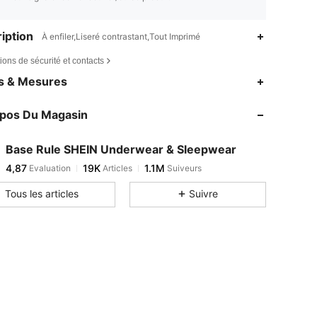
iption
À enfiler,Liseré contrastant,Tout Imprimé
ions de sécurité et contacts
4,87
19K
1.1M
es & Mesures
4,87
19K
1.1M
opos Du Magasin
4,87
19K
1.1M
4,87
19K
1.1M
Base Rule SHEIN Underwear & Sleepwear
4,87
19K
1.1M
Evaluation
Articles
Suiveurs
q***h
est en train de naviguer
4,87
19K
1.1M
Tous les articles
Suivre
4,87
19K
1.1M
4,87
19K
1.1M
4,87
19K
1.1M
4,87
19K
1.1M