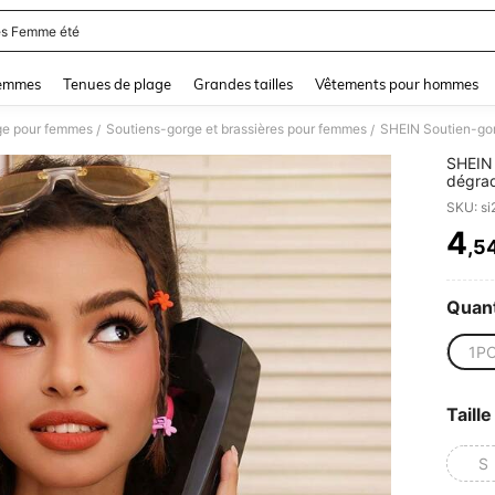
s Femme été
and down arrow keys to navigate search Dernière recherche and Rechercher et Tr
femmes
Tenues de plage
Grandes tailles
Vêtements pour hommes
ge pour femmes
Soutiens-gorge et brassières pour femmes
SHEIN Soutien-gor
/
/
SHEIN 
dégra
SKU: s
4
,5
PR
Quant
1P
Taille
S