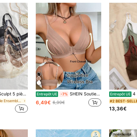
ns-gorge en dentelle florale confortables pour femmes
SHEIN Soutien-gorge sans fil sexy à profond décolleté en V avec patchwork de filet et de dentelle ajouré
4 pièces 
Entrepôt UE
-7%
Entrepôt UE
de Ensemble de 5 pièces Soutiens-gorge et bralette
#2 BEST-SELL
6,49€
6,99€
13,36€