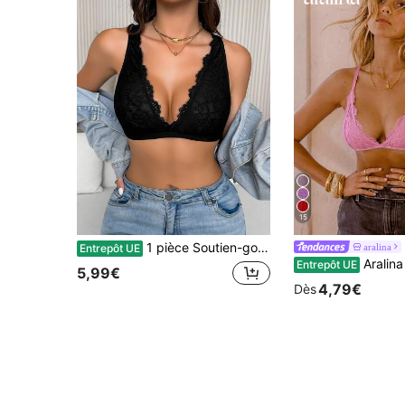
15
1 pièce Soutien-gorge camisole sexy avec décoration de cils en dentelle noire et fleurs pour femmes
aralina
Entrepôt UE
Aralina Lingerie conforta
Entrepôt UE
5,99€
4,79€
Dès