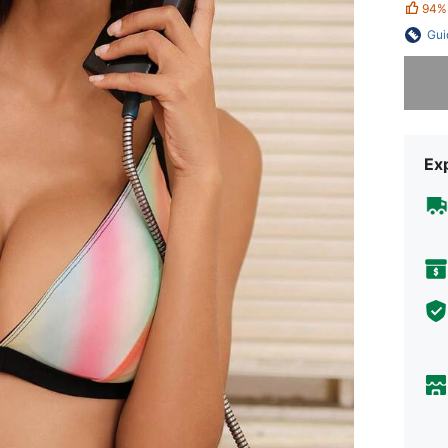
94%
Gui
Désolés,
Exp