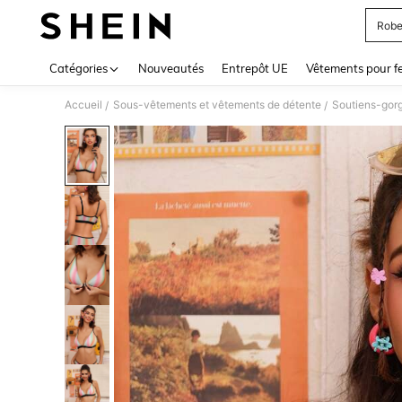
Robe
Use up 
Catégories
Nouveautés
Entrepôt UE
Vêtements pour 
Accueil
Sous-vêtements et vêtements de détente
Soutiens-gor
/
/