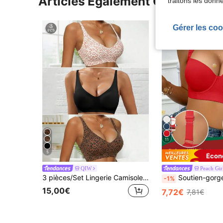
Articles Également Consultés
traitons les donn
Gérer les coo
11
5
Écon
QIW
Peach Gir
3 pièces/Set Lingerie Camisole sans couture confortable dos nu imprimé léopard pour femmes, respirant, sans fil
Soutien-gorge rouge à armatures avec maintien, convient aux femmes - rehaussant la poitrine, soulevant, a
-1%
15,00€
7,72€
7,81€