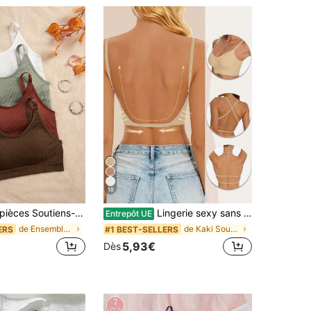
18
Soutiens-gorge de sport à dos nageur pour femmes avec coussinets amovibles
Lingerie sexy sans couture dos nu pour femmes, sous-vêtements de mariée, 3 bretelles réglables, dos bas, lingerie de mariage respirante et confortable, débardeur pour occasion formelle
Entrepôt UE
de Ensemble de 4 pièces Soutiens-gorge et bralette
de Kaki Soutiens-gorge et bralettes pour femmes
ERS
#1 BEST-SELLERS
5,93€
Dès