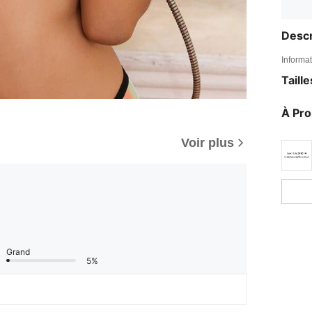
Descr
Informat
Taill
À Pr
Voir plus
Grand
5%