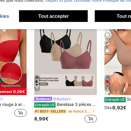
ées que nous collectons,
cliquez ici pour consulter notre Politique de con
kies
Tout accepter
Tout r
10
6
omiser 0,09€
Soutien-gorge push-up 
l
Barelissa
Entrepôt UE
vec maintien latéral, sexy et confortable, polyvalent à la mode, cadeau pour les vacances
Barelissa 3 pièces Ensemble de soutien-gorge sans fil et de soutien-gorge sans armature
Entrepôt UE
6,92€
Dès
de froncé Soutiens-gorge et bralettes pour femmes
#1 BEST-SELLERS
8,99€