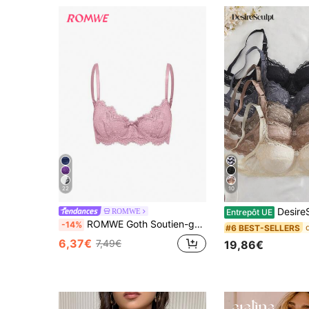
22
10
DesireSculpt 5 pièces/Set Soutie
ROMWE
Entrepôt UE
ROMWE Goth Soutien-gorge triangle à armatures avec dentelle florale
-14%
#6 BEST-SELLERS
6,37€
7,49€
19,86€