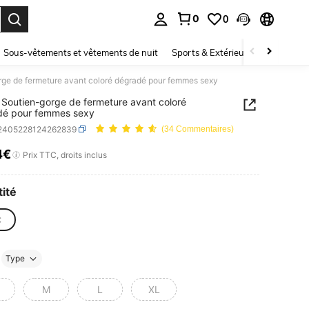
0
0
ouver. Press Enter to select.
Sous-vêtements et vêtements de nuit
Sports & Extérieur
Enfants
ge de fermeture avant coloré dégradé pour femmes sexy
Soutien-gorge de fermeture avant coloré
dé pour femmes sexy
i2405228124262839
(34 Commentaires)
4€
ICE AND AVAILABILITY
Prix TTC, droits inclus
ité
C
Type
M
L
XL