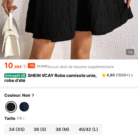
1/6
10
-1%
10,99€
,88€
Aucun droit de douane supplémentaire
SHEIN VCAY Robe camisole unie,
4,86
(
1000+
)
Entrepôt UE
robe d'été
Couleur: Noir
Taille
FR
34
(XS)
36
(S)
38
(M)
40/42
(L)