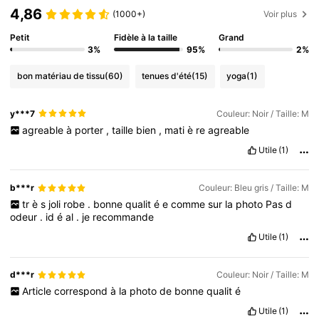
4,86
(1000+)
Voir plus
Petit
Fidèle à la taille
Grand
3%
95%
2%
bon matériau de tissu
(60)
tenues d'été
(15)
yoga
(1)
y***7
Couleur: Noir / Taille: M
agreable
à
porter
,
taille
bien
,
mati
è
re
agreable
Utile
(1)
b***r
Couleur: Bleu gris / Taille: M
tr
è
s
joli
robe
.
bonne
qualit
é
e
comme
sur
la
photo
Pas
d
odeur
.
id
é
al
.
je
recommande
Utile
(1)
d***r
Couleur: Noir / Taille: M
Article
correspond
à
la
photo
de
bonne
qualit
é
Utile
(1)