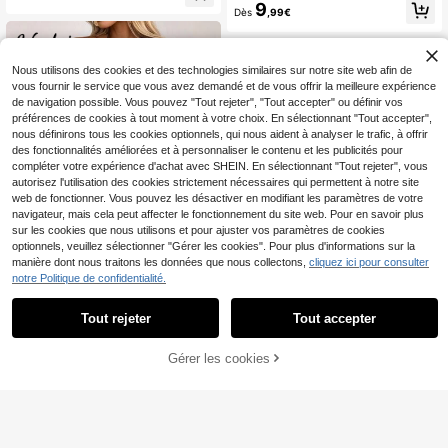
9
d'été
style vintage convenant pour les fêt
Dès
,99€
es et les rendez-vous
Nous utilisons des cookies et des technologies similaires sur notre site web afin de
vous fournir le service que vous avez demandé et de vous offrir la meilleure expérience
de navigation possible. Vous pouvez "Tout rejeter", "Tout accepter" ou définir vos
préférences de cookies à tout moment à votre choix. En sélectionnant "Tout accepter",
nous définirons tous les cookies optionnels, qui nous aident à analyser le trafic, à offrir
des fonctionnalités améliorées et à personnaliser le contenu et les publicités pour
compléter votre expérience d'achat avec SHEIN. En sélectionnant "Tout rejeter", vous
autorisez l'utilisation des cookies strictement nécessaires qui permettent à notre site
web de fonctionner. Vous pouvez les désactiver en modifiant les paramètres de votre
navigateur, mais cela peut affecter le fonctionnement du site web. Pour en savoir plus
sur les cookies que nous utilisons et pour ajuster vos paramètres de cookies
optionnels, veuillez sélectionner "Gérer les cookies". Pour plus d'informations sur la
manière dont nous traitons les données que nous collectons,
cliquez ici pour consulter
notre Politique de confidentialité.
38
Tout rejeter
Tout accepter
Wandoria
SHEIN VCAY Robe déba
Entrepôt UE
Wandoria Robe d'été/pri
Entrepôt UE
rdeur noire à dos avec trou de serru
ntemps pour femme en lin avec nœ
8
(1000+)
Gérer les cookies
CRAQUEZ DES MAINTENANT
Dès
,99€
AJOUTER AU PANIER
re, robe casual pour adolescentes
ud en bambou unique, robe de plag
15
e bohème occidentale avec buste fr
Dès
,99€
oncé, jupe étagée en forme de gâte
au, coupe A-line, dos nu, col ras-du
-cou réglable avec nœud, robe max
i