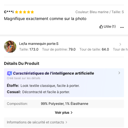
C***i
Couleur: Bleu marine / Taille: S
Magnifique
exactement
comme
sur
la
photo
Utile
(1)
Le/la mannequin porte:
S
Taille:
173.0
Tour de poitrine:
79.0
Tour de taille:
64.0
Tour de 
Détails Du Produit
Caractéristiques de l'intelligence artificielle
Créé basé sur les détails
Étoffe:
Look textile classique, facile à porter.
Casual:
Décontracté et facile à porter.
Composition:
99% Polyester, 1% Élasthanne
Voir plus
Informations de sécurité et contacts