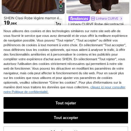
10
SHEIN Clasi Robe légère marron élé
Linhara CURVE
19
gante pour femmes en grande taille
,06€
Linhara CURVE Robe décontractée
pour une fête du Nouvel An. Tenue
21
grande taille col en V sans manches
,49€
maxi femme pour le Thanksgiving
Nous utilisons des cookies et des technologies similaires sur notre site web afin de
avec boutons devant
vous fournir le service que vous avez demandé et de vous offrir la meilleure expérience
de navigation possible. Vous pouvez "Tout rejeter", "Tout accepter" ou définir vos
préférences de cookies à tout moment à votre choix. En sélectionnant "Tout accepter",
nous définirons tous les cookies optionnels, qui nous aident à analyser le trafic, à offrir
des fonctionnalités améliorées et à personnaliser le contenu et les publicités pour
compléter votre expérience d'achat avec SHEIN. En sélectionnant "Tout rejeter", vous
autorisez l'utilisation des cookies strictement nécessaires qui permettent à notre site
web de fonctionner. Vous pouvez les désactiver en modifiant les paramètres de votre
navigateur, mais cela peut affecter le fonctionnement du site web. Pour en savoir plus
sur les cookies que nous utilisons et pour ajuster vos paramètres de cookies
optionnels, veuillez sélectionner "Gérer les cookies". Pour plus d'informations sur la
manière dont nous traitons les données que nous collectons,
cliquez ici pour consulter
notre Politique de confidentialité.
Tout rejeter
Tout accepter
5
Ceyna
Ceyna Robe ample longue à épaule
#Robes d'été
s tombantes avec imprimé symétriq