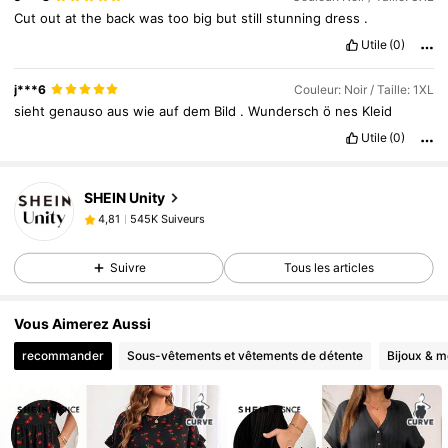
Cut
out
at
the
back
was
too
big
but
still
stunning
dress
.
Utile
(0)
j***6
Couleur: Noir / Taille: 1XL
sieht
genauso
aus
wie
auf
dem
Bild
.
Wundersch
ö
nes
Kleid
Utile
(0)
545K Suiveurs
4,81
SHEIN Unity
545K Suiveurs
4,81
m***5
est en train de naviguer
545K Suiveurs
4,81
Suivre
Tous les articles
545K Suiveurs
4,81
545K Suiveurs
4,81
Vous Aimerez Aussi
545K Suiveurs
4,81
recommander
Sous-vêtements et vêtements de détente
Bijoux & m
545K Suiveurs
4,81
545K Suiveurs
4,81
545K Suiveurs
4,81