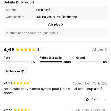
Détails Du Produit
Matériel:
Tissu tissé
Composition:
95% Polyester, 5% Élasthanne
Voir plus
Informations de sécurité et contacts
4,66
(3)
Voir plus
Petit
Fidèle à la taille
Grand
0%
100%
0%
taille grand
(1)
N***l
Couleur: Noir / Taille: 2XL
cette
robe
est
vraiment
sympa
pour
l
'é
t
é
j
'
ai
beaucoup
aim
é
woow
Utile
(0)
s***8
Couleur: Noir / Taille: 3XL