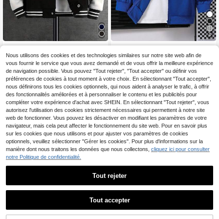
4
1 pièce Veste à capuche pull-over d
Veste à capuche zippée style hip-h
écontractée de couleur unie pour g
op avec imprimé étoiles pour garço
Nous utilisons des cookies et des technologies similaires sur notre site web afin de
16
9
,27€
,09€
arçons préadolescents, style univer
n préadolescent, chic pour l'automn
vous fournir le service que vous avez demandé et de vous offrir la meilleure expérience
sitaire sportif, printemps/automne
e/l'hiver
de navigation possible. Vous pouvez "Tout rejeter", "Tout accepter" ou définir vos
préférences de cookies à tout moment à votre choix. En sélectionnant "Tout accepter",
nous définirons tous les cookies optionnels, qui nous aident à analyser le trafic, à offrir
des fonctionnalités améliorées et à personnaliser le contenu et les publicités pour
compléter votre expérience d'achat avec SHEIN. En sélectionnant "Tout rejeter", vous
autorisez l'utilisation des cookies strictement nécessaires qui permettent à notre site
web de fonctionner. Vous pouvez les désactiver en modifiant les paramètres de votre
navigateur, mais cela peut affecter le fonctionnement du site web. Pour en savoir plus
sur les cookies que nous utilisons et pour ajuster vos paramètres de cookies
optionnels, veuillez sélectionner "Gérer les cookies". Pour plus d'informations sur la
manière dont nous traitons les données que nous collectons,
cliquez ici pour consulter
notre Politique de confidentialité.
Tout rejeter
Tout accepter