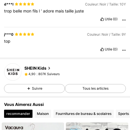
cette
article
c
’
est
super
Merci
beaucoup
je
suis
tr
è
s
contente
d***l
Couleur: Noir / Taille: 10Y
je
recommande
cette
article
c
’
est
super
trop
belle
mon
fils
l
'
adore
mais
taille
juste
Utile
(0)
j***0
Couleur: Noir / Taille: 9Y
top
Utile
(0)
807K Suiveurs
4,90
SHEIN Kids
807K Suiveurs
4,90
d***8
est en train de naviguer
807K Suiveurs
4,90
Suivre
Tous les articles
807K Suiveurs
4,90
807K Suiveurs
4,90
Vous Aimerez Aussi
807K Suiveurs
4,90
recommander
Maison
Fournitures de bureau & scolaires
Sports 
807K Suiveurs
4,90
807K Suiveurs
4,90