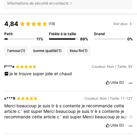
Informations de sécurité et contacts
4,84
(19)
Voir plus
Petit
Fidèle à la taille
Grand
11%
89%
0%
l'amour
(1)
bonne qualité
(1)
tissu fin
(1)
f***e
Couleur: Noir / Taille: 9Y
je
le
trouve
super
jolie
et
chaud
Utile
(0)
c***9
Couleur: Noir / Taille: 11-12Y
Merci
beaucoup
je
suis
tr
è
s
contente
je
recommande
cette
article
c
’
est
super
Merci
beaucoup
je
suis
tr
è
s
contente
je
recommande
cette
article
c
’
est
super
Merci
beaucoup
je
suis
tr
è
s
contente
je
recommande
cette
article
c
’
est
super
Merci
Utile
(0)
beaucoup
je
suis
tr
è
s
contente
je
recommande
cette
article
c
’
est
super
Merci
beaucoup
je
suis
tr
è
s
contente
je
recommande