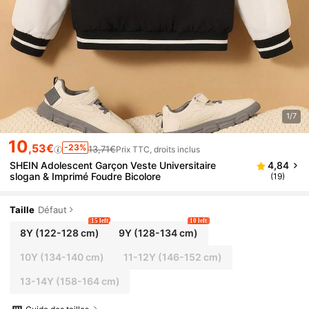
1/7
10
,53€
-23%
13,71€
Prix TTC, droits inclus
SHEIN Adolescent Garçon Veste Universitaire
4,84
slogan & Imprimé Foudre Bicolore
(19)
Taille
Défaut
15 left
10 left
8Y
(122-128 cm)
9Y
(128-134 cm)
10Y
(134-140 cm)
11-12Y
(146-152 cm)
13-14Y
(158-164 cm)