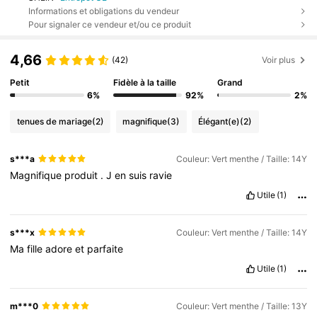
Informations et obligations du vendeur
Pour signaler ce vendeur et/ou ce produit
4,66
(42)
Voir plus
Petit
Fidèle à la taille
Grand
6%
92%
2%
tenues de mariage
(2)
magnifique
(3)
Élégant(e)
(2)
s***a
Couleur: Vert menthe / Taille: 14Y
Magnifique
produit
.
J
en
suis
ravie
Utile
(1)
s***x
Couleur: Vert menthe / Taille: 14Y
Ma
fille
adore
et
parfaite
Utile
(1)
m***0
Couleur: Vert menthe / Taille: 13Y