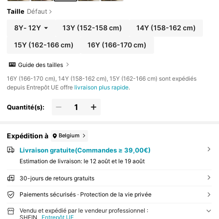
Taille
Défaut
8Y
-
12Y
13Y
(152-158 cm)
14Y
(158-162 cm)
15Y
(162-166 cm)
16Y
(166-170 cm)
Guide des tailles
​16Y (166-170 cm), 14Y (158-162 cm), 15Y (162-166 cm) sont expédiés
depuis Entrepôt UE offre
livraison plus rapide
.
Quantité(s):
Expédition à
Belgium
Livraison gratuite(Commandes ≥ 39,00€)
Estimation de livraison:
le 12 août et le 19 août
30-jours de retours gratuits
Paiements sécurisés · Protection de la vie privée
Vendu et expédié par le vendeur professionnel :
SHEIN
Entrepôt UE