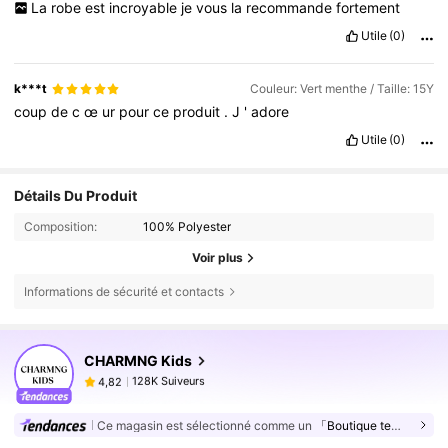
La
robe
est
incroyable
je
vous
la
recommande
fortement
Utile
(0)
k***t
Couleur: Vert menthe / Taille: 15Y
coup
de
c
œ
ur
pour
ce
produit
.
J
'
adore
Utile
(0)
Détails Du Produit
Composition:
100% Polyester
Voir plus
Informations de sécurité et contacts
128K Suiveurs
4,82
CHARMNG Kids
128K Suiveurs
4,82
u***4
est en train de naviguer
128K Suiveurs
4,82
Ce magasin est sélectionné comme un
「Boutique tendance」
128K Suiveurs
4,82