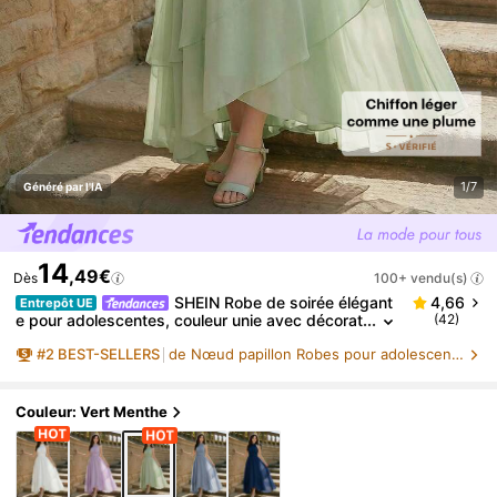
1/7
Généré par l'IA
14
,49€
Dès
100+ vendu(s)
SHEIN Robe de soirée élégant
4,66
Entrepôt UE
e pour adolescentes, couleur unie avec décorat
(42)
ion de nœud au col ras-du-cou
#
2
BEST-SELLERS
de Nœud papillon Robes pour adolescentes
Couleur: Vert Menthe