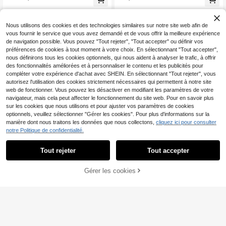
es
marron avec patchwork, imprimé flo
ral ditsy et léopard, taille cintrée, ro
be marron, robe à pois, convient po
ur le port élégant quotidien, la rentr
Nous utilisons des cookies et des technologies similaires sur notre site web afin de
ée scolaire, la saison des remises d
vous fournir le service que vous avez demandé et de vous offrir la meilleure expérience
e diplômes
de navigation possible. Vous pouvez "Tout rejeter", "Tout accepter" ou définir vos
préférences de cookies à tout moment à votre choix. En sélectionnant "Tout accepter",
nous définirons tous les cookies optionnels, qui nous aident à analyser le trafic, à offrir
des fonctionnalités améliorées et à personnaliser le contenu et les publicités pour
compléter votre expérience d'achat avec SHEIN. En sélectionnant "Tout rejeter", vous
autorisez l'utilisation des cookies strictement nécessaires qui permettent à notre site
web de fonctionner. Vous pouvez les désactiver en modifiant les paramètres de votre
navigateur, mais cela peut affecter le fonctionnement du site web. Pour en savoir plus
sur les cookies que nous utilisons et pour ajuster vos paramètres de cookies
optionnels, veuillez sélectionner "Gérer les cookies". Pour plus d'informations sur la
manière dont nous traitons les données que nous collectons,
cliquez ici pour consulter
notre Politique de confidentialité.
Tout rejeter
Tout accepter
10
SHEIN Robe ajustée en t
Firerie Kids
Entrepôt UE
AJOUTER AU
Gérer les cookies
8
ricot bleu marine à petites fleurs po
CRAQUEZ DES MAINTENANT
Dès
,49€
Firerie Kids Firerie Kids
Entrepôt UE
PANIER
ur adolescente, élégante et douce, i
Robe sans manches de couleur uni
#1 BEST-SELLERS
de Vacances Robes pour adolescentes
déale pour le printemps/été, les déj
e kaki élégante, convenant pour le t
11
euners, les sorties, la propreté et la
,13€
rajet domicile-travail et la rentrée s
maison.
colaire