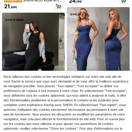
24
SHEIN MOD Robe en je
Entrepôt UE
,19€
es spaghetti de couleur unie avec p
an ajustée à fermeture éclair au do
21
oches, pour l'été
,69€
s, couleur unie, style décontracté, i
déale pour le quotidien et les trajet
s, été
7
5
Sweetra
Siren Gaze
Sweetra Robe en jean pl
Siren Gaze Robe mini sa
Entrepôt UE
Entrepôt UE
issée sans manches à col carré de
ns manches en jean pour femmes, b
Nous utilisons des cookies et des technologies similaires sur notre site web afin de
20
17
Dès
,37€
,81€
couleur unie pour femmes
leu décontracté ajusté
vous fournir le service que vous avez demandé et de vous offrir la meilleure expérience
de navigation possible. Vous pouvez "Tout rejeter", "Tout accepter" ou définir vos
préférences de cookies à tout moment à votre choix. En sélectionnant "Tout accepter",
4
#Robe en jean retro
nous définirons tous les cookies optionnels, qui nous aident à analyser le trafic, à offrir
des fonctionnalités améliorées et à personnaliser le contenu et les publicités pour
SHEIN SXY Robe en jea
SHEIN ICON
Entrepôt UE
n sans manches pour femme avec f
compléter votre expérience d'achat avec SHEIN. En sélectionnant "Tout rejeter", vous
25
SHEIN ICON Robe en jean décontra
,51€
ente, été, coupe slim
autorisez l'utilisation des cookies strictement nécessaires qui permettent à notre site
ctée ajustée sans manches à col ro
22
,49€
nd pour femmes
web de fonctionner. Vous pouvez les désactiver en modifiant les paramètres de votre
navigateur, mais cela peut affecter le fonctionnement du site web. Pour en savoir plus
sur les cookies que nous utilisons et pour ajuster vos paramètres de cookies
optionnels, veuillez sélectionner "Gérer les cookies". Pour plus d'informations sur la