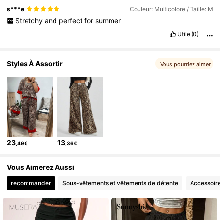
long
it
didn
’
t
fit
s***e
Couleur: Multicolore / Taille: M
Stretchy
and
perfect
for
summer
Utile
(0)
Styles À Assortir
Vous pourriez aimer
23
13
,49€
,36€
Vous Aimerez Aussi
recommander
Sous-vêtements et vêtements de détente
Accessoir