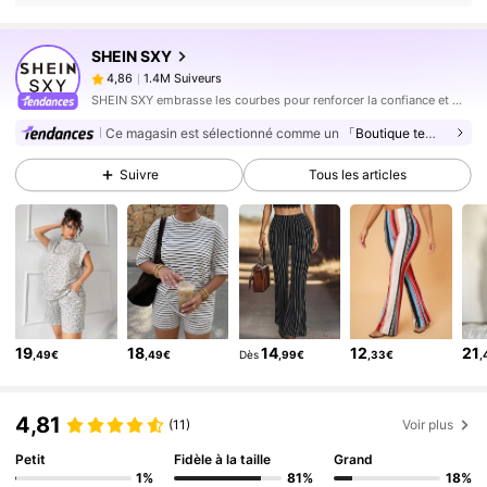
1.4M Suiveurs
4,86
SHEIN SXY
1.4M Suiveurs
4,86
M***s
est en train de naviguer
SHEIN SXY embrasse les courbes pour renforcer la confiance et mettre en valeur le sexy.
1.4M Suiveurs
4,86
Ce magasin est sélectionné comme un
「Boutique tendance」
1.4M Suiveurs
4,86
1.4M Suiveurs
Suivre
Tous les articles
4,86
1.4M Suiveurs
4,86
1.4M Suiveurs
4,86
1.4M Suiveurs
4,86
1.4M Suiveurs
4,86
19
18
14
12
21
,49€
,49€
Dès
,99€
,33€
,
1.4M Suiveurs
4,86
1.4M Suiveurs
4,86
4,81
(11)
Voir plus
Petit
Fidèle à la taille
Grand
1%
81%
18%