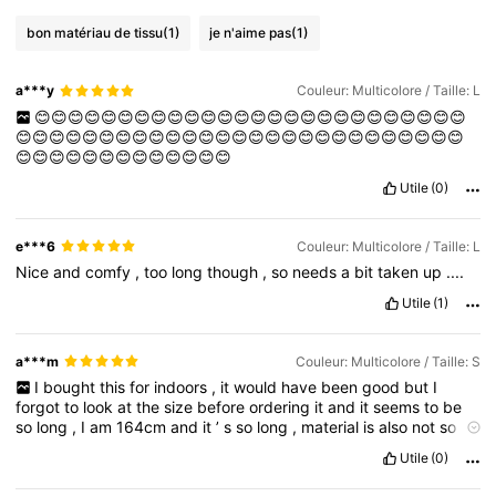
bon matériau de tissu
(1)
je n'aime pas
(1)
a***y
Couleur: Multicolore / Taille: L
😊😊😊😊😊😊😊😊😊😊😊😊😊😊😊😊😊😊😊😊😊😊😊😊😊😊
😊😊😊😊😊😊😊😊😊😊😊😊😊😊😊😊😊😊😊😊😊😊😊😊😊😊😊
😊😊😊😊😊😊😊😊😊😊😊😊😊
Utile
(0)
e***6
Couleur: Multicolore / Taille: L
Nice
and
comfy
,
too
long
though
,
so
needs
a
bit
taken
up
....
Utile
(1)
a***m
Couleur: Multicolore / Taille: S
I
bought
this
for
indoors
,
it
would
have
been
good
but
I
forgot
to
look
at
the
size
before
ordering
it
and
it
seems
to
be
so
long
,
I
am
164cm
and
it
’
s
so
long
,
material
is
also
not
so
good
Utile
(0)
Product quality:
not
good
True to product images:
true
Smell description:
no
smell
Fabric material:
not
good
Fit:
so