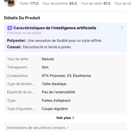
Taille:
171.0
Tour de poitrine:
93.0
Tour de taille:
67.0
Tour de h
Détails Du Produit
Caractéristiques de l'intelligence artificielle
Créé basé sur les détails
Polyester:
Une sensation de fluidité pour un style raffiné.
Casual:
Décontracté et facile à porter.
Tour de taille:
Naturel
Transparent:
Non
Composition:
97% Polyester, 3% Élasthanne
Type de fermeture:
Taille élastique
Élasticité du tissu:
Pas de l'extensibilité
Type:
Pattes d'éléphant
Type d'ajustement:
Coupe régulière
Voir plus
Informations de sécurité et contacts