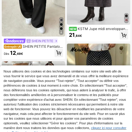
KSTM Jupe midi enveloppant
NEW
e à carreaux avec détail de nœud la
4
21
,84€
téral, tissu tissé à carreaux, style sa
SHEIN PETITE
rong maxi trapèze pour l'automne et
l'hiver
SHEIN PETITE Pantalon
Entrepôt UE
long décontracté à blocs de couleur
12
Dès
,49€
s pour femme, port quotidien, printe
mps/automne, cordon de serrage, p
oches, jambe large naturelle, noir, a
mple, taille confortable, pour femme
s de petite taille
Nous utilisons des cookies et des technologies similaires sur notre site web afin de
vous fournir le service que vous avez demandé et de vous offrir la meilleure expérience
de navigation possible. Vous pouvez "Tout rejeter", "Tout accepter" ou définir vos
préférences de cookies à tout moment à votre choix. En sélectionnant "Tout accepter",
nous définirons tous les cookies optionnels, qui nous aident à analyser le trafic, à offrir
des fonctionnalités améliorées et à personnaliser le contenu et les publicités pour
compléter votre expérience d'achat avec SHEIN. En sélectionnant "Tout rejeter", vous
autorisez l'utilisation des cookies strictement nécessaires qui permettent à notre site
web de fonctionner. Vous pouvez les désactiver en modifiant les paramètres de votre
navigateur, mais cela peut affecter le fonctionnement du site web. Pour en savoir plus
sur les cookies que nous utilisons et pour ajuster vos paramètres de cookies
optionnels, veuillez sélectionner "Gérer les cookies". Pour plus d'informations sur la
9
manière dont nous traitons les données que nous collectons,
cliquez ici pour consulter