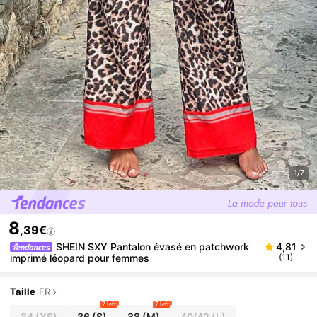
1/7
8
,39€
SHEIN SXY Pantalon évasé en patchwork
4,81
imprimé léopard pour femmes
(11)
Taille
FR
7 left
7 left
34
(XS)
36
(S)
38
(M)
40/42
(L)