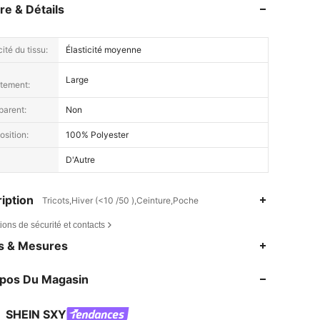
re & Détails
cité du tissu:
Élasticité moyenne
Large
stement:
parent:
Non
sition:
100% Polyester
D'Autre
iption
Tricots,Hiver (<10 /50 ),Ceinture,Poche
ions de sécurité et contacts
4,86
7.3K
1.4M
es & Mesures
4,86
7.3K
1.4M
opos Du Magasin
4,86
7.3K
1.4M
4,86
7.3K
1.4M
SHEIN SXY