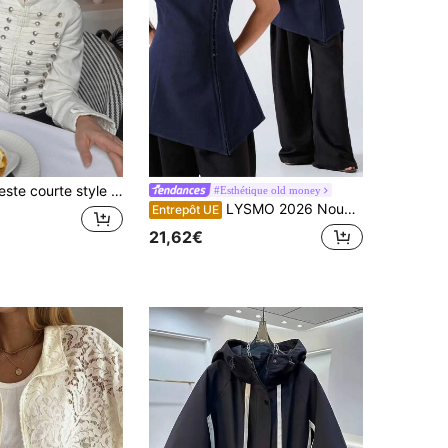
r femmes, pièce de tenue pour femmes pour rassemblements quotidiens, Y2K, rentrée scolaire, saison de remise des diplômes, top pour Halloween et Noël
#Esthétique old money
LYSMO 2026 Nouvelle Arrivée Minimalisme Printemps/Été Veste Décontractée Fine à Manches Courtes Col Droit Boutons Avant Couleur Unie pour Femmes
Entrepôt UE
21,62€