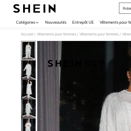
Robe
Use up 
Catégories
Nouveautés
Entrepôt UE
Vêtements pour 
Accueil
Vêtements pour femmes
Vêtements pour femmes
Vêtem
/
/
/