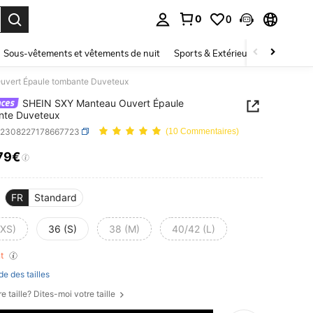
0
0
ouver. Press Enter to select.
Sous-vêtements et vêtements de nuit
Sports & Extérieur
Enfants
vert Épaule tombante Duveteux
SHEIN SXY Manteau Ouvert Épaule
nte Duveteux
z2308227178667723
(10 Commentaires)
79€
ICE AND AVAILABILITY
FR
Standard
(XS)
36 (S)
38 (M)
40/42 (L)
nt
de des tailles
e taille? Dites-moi votre taille