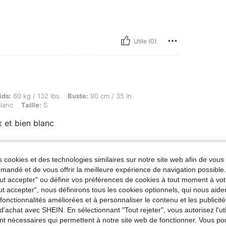
Utile (0)
g / 132 lbs, Buste: 90 cm / 35 in, Taille: 70 cm / 28 in, Hanches: 100 cm / 39 in, Coule
ids:
60 kg / 132 lbs
Buste:
90 cm / 35 in
lanc
Taille:
S
 et bien blanc
 cookies et des technologies similaires sur notre site web afin de vous 
Utile (0)
andé et de vous offrir la meilleure expérience de navigation possibl
Tout accepter" ou définir vos préférences de cookies à tout moment à vot
'avis
ut accepter", nous définirons tous les cookies optionnels, qui nous aide
es fonctionnalités améliorées et à personnaliser le contenu et les publici
d'achat avec SHEIN. En sélectionnant "Tout rejeter", vous autorisez l'uti
nt nécessaires qui permettent à notre site web de fonctionner. Vous po