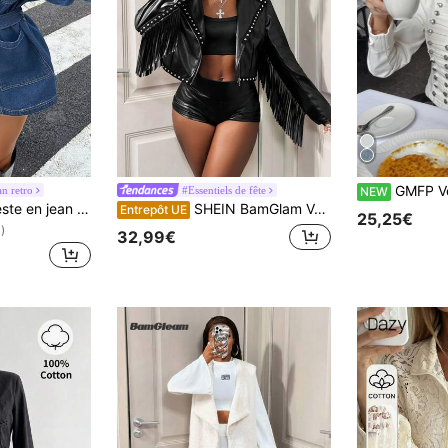
GMFP Veste courte style militaire blanche à col montant et boutons pou
n retro
#Essentiels de fête
NEW
DEEKA Nouvelle veste en jean ample à taille cintrée et col à revers pour femmes grande taille, top simple boutonnage pour l'automne et le printemps
SHEIN BamGlam Veste courte en PU à perles et à franges style punk
Entrepôt UE
25,25€
)
32,99€