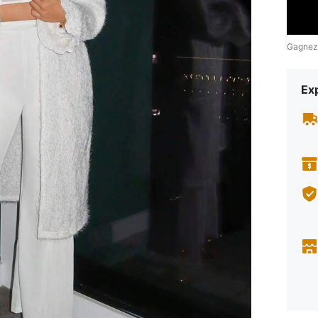
Gagnez
Exp