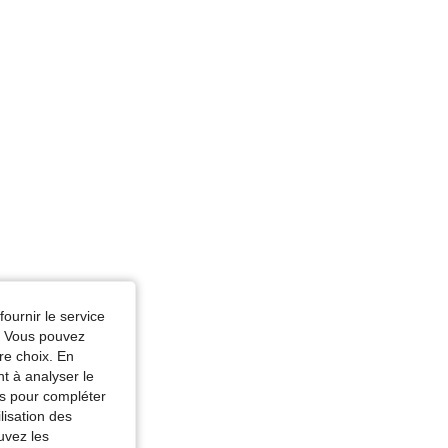
ur: Blanc, Taille: S
fournir le service
e. Vous pouvez
re choix. En
nt à analyser le
tés pour compléter
lisation des
uvez les