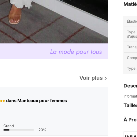
Matiè
Élasti
Type
d'aju
Trans
Compo
Type:
Voir plus
Descr
Informat
ore
dans Manteaux pour femmes
Taill
À Pr
Grand
20%