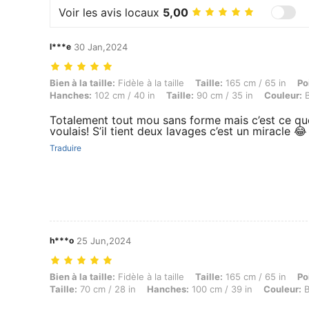
Voir les avis locaux
5,00
l***e
30 Jan,2024
Bien à la taille: Fidèle à la taille, Taille: 165 cm / 65 in, Poids: 63 k
Bien à la taille:
Fidèle à la taille
Taille:
165 cm / 65 in
Po
Hanches:
102 cm / 40 in
Taille:
90 cm / 35 in
Couleur:
B
Totalement tout mou sans forme mais c’est ce qu
voulais! S’il tient deux lavages c’est un miracle 😂
Traduire
h***o
25 Jun,2024
Bien à la taille: Fidèle à la taille, Taille: 165 cm / 65 in, Poids: 60 k
Bien à la taille:
Fidèle à la taille
Taille:
165 cm / 65 in
Po
Taille:
70 cm / 28 in
Hanches:
100 cm / 39 in
Couleur:
B