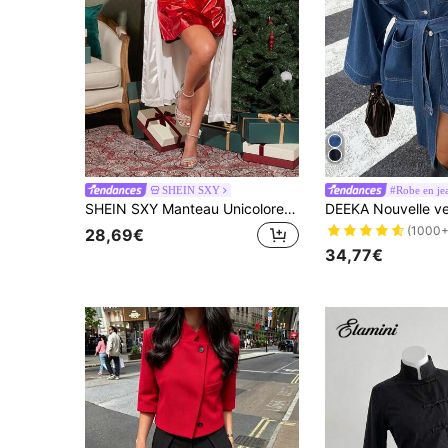
SHEIN SXY
#Robe en jea
SHEIN SXY Manteau Unicolore Ouvert
(1000+
28,69€
34,77€