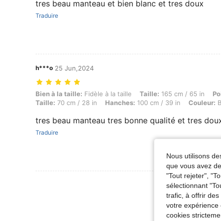
tres beau manteau et bien blanc et tres doux
Traduire
h***o
25 Jun,2024
Bien à la taille: Fidèle à la taille, Taille: 165 cm / 65 in, Poids: 60 k
Bien à la taille:
Fidèle à la taille
Taille:
165 cm / 65 in
Po
Taille:
70 cm / 28 in
Hanches:
100 cm / 39 in
Couleur:
B
tres beau manteau tres bonne qualité et tres doux
Traduire
Nous utilisons des
que vous avez dem
"Tout rejeter", "
Voir Plus D
sélectionnant "To
trafic, à offrir d
votre expérience 
cookies stricteme