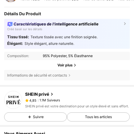
Détails Du Produit
Caractéristiques de l'intelligence artificielle
Créé basé sur les détails
Tissu tissé:
Texture tissée avec une finition soignée.
Élégant:
Style élégant, allure naturelle.
Composition:
95% Polyester, 5% Élasthanne
Voir plus
Informations de sécurité et contacts
1.1M Suiveurs
4,85
SHEIN privé
1.1M Suiveurs
4,85
3***7
est en train de naviguer
SHEIN privé est votre destination pour un style élevé et sans effort.
1.1M Suiveurs
4,85
Suivre
Tous les articles
1.1M Suiveurs
4,85
1.1M Suiveurs
4,85
Vous Aimerez Aussi