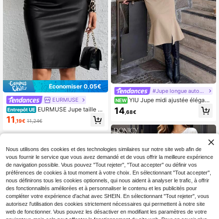
Économiser 0,05€
#Jupe longue automne
EURMUSE
YIU Jupe midi ajustée élégant
NEW
e pour femmes, longueur genou, de
14
EURMUSE Jupe taille ha
Entrepôt UE
,68€
sign fendu, tissu polyester non exte
ute fendu en PU
11
nsible, look automnal à la mode
,19€
11,24€
Nous utilisons des cookies et des technologies similaires sur notre site web afin de
vous fournir le service que vous avez demandé et de vous offrir la meilleure expérience
de navigation possible. Vous pouvez "Tout rejeter", "Tout accepter" ou définir vos
préférences de cookies à tout moment à votre choix. En sélectionnant "Tout accepter",
nous définirons tous les cookies optionnels, qui nous aident à analyser le trafic, à offrir
des fonctionnalités améliorées et à personnaliser le contenu et les publicités pour
compléter votre expérience d'achat avec SHEIN. En sélectionnant "Tout rejeter", vous
autorisez l'utilisation des cookies strictement nécessaires qui permettent à notre site
web de fonctionner. Vous pouvez les désactiver en modifiant les paramètres de votre