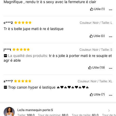
Magnifique
,
rendu
tr
è
s
sexy
avec
la
fermeture
é
clair
Utile
(1)
c***2
Couleur: Noir / Taille: L
Tr
è
s
belle
jupe
mati
è
re
é
lastique
Utile
(0)
j***t
Couleur: Noir / Taille: S
La qualité des produits:
tr
è
s
jolie
à
porter
mati
è
re
souple
et
agr
é
able
Utile
(19)
s***7
Couleur: Noir / Taille: XL
Trop
canon
hyper
é
lastique
🔥❤️🔥❤️🔥❤️🔥❤️🔥
Utile
(7)
Le/la mannequin porte:
S
Taille:
168.0
Tour de poitrine:
88.0
Tour de taille:
60.0
Tour de h