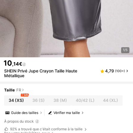
1/5
10
,14€
SHEIN Privé Jupe Crayon Taille Haute
4,79
(100+)
Métallique
Taille
FR
7 left
34
(XS)
36
(S)
38
(M)
40/42
(L)
44
(XL)
Guide des tailles
Vérifier ma taille
À propos du stock
92%
a trouvé que c'était conforme à la taille