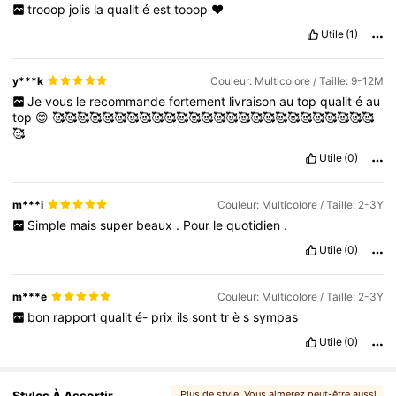
trooop
jolis
la
qualit
é
est
tooop
❤️
Utile
(1)
y***k
Couleur: Multicolore / Taille: 9-12M
Je
vous
le
recommande
fortement
livraison
au
top
qualit
é
au
top
😊
🥰🥰🥰🥰🥰🥰🥰🥰🥰🥰🥰🥰🥰🥰🥰🥰🥰🥰🥰🥰🥰🥰🥰🥰🥰🥰
🥰
Utile
(0)
m***i
Couleur: Multicolore / Taille: 2-3Y
Simple
mais
super
beaux
.
Pour
le
quotidien
.
Utile
(0)
m***e
Couleur: Multicolore / Taille: 2-3Y
bon
rapport
qualit
é-
prix
ils
sont
tr
è
s
sympas
Utile
(0)
Styles À Assortir
Plus de style
, Vous aimerez peut-être aussi