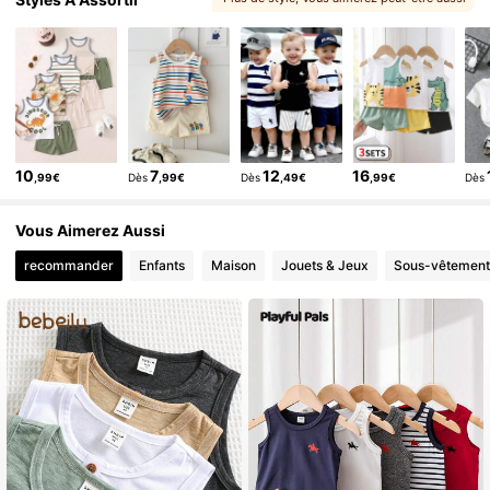
, Vous pouvez aimer
10
7
12
16
,99€
Dès
,99€
Dès
,49€
,99€
Dès
Vous Aimerez Aussi
recommander
Enfants
Maison
Jouets & Jeux
Sous-vêtements