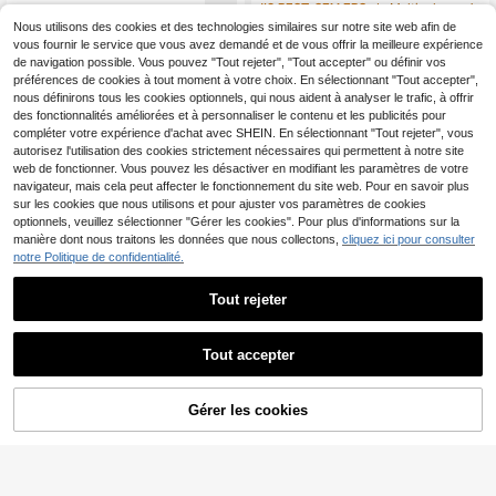
de bébé garçon à motif de crocodile
bé garçon unisexe mode nouveau c
#3 BEST-SELLERS
de Multicolore Hauts pour bébés garçons
11
,87€
dessin animé avec encolure ronde
ool beau gaufre rayé coupe ample,
Nous utilisons des cookies et des technologies similaires sur notre site web afin de
9
en blocs de couleurs, ensemble de
convient pour les sorties
,70€
vous fournir le service que vous avez demandé et de vous offrir la meilleure expérience
3 pièces
de navigation possible. Vous pouvez "Tout rejeter", "Tout accepter" ou définir vos
préférences de cookies à tout moment à votre choix. En sélectionnant "Tout accepter",
nous définirons tous les cookies optionnels, qui nous aident à analyser le trafic, à offrir
des fonctionnalités améliorées et à personnaliser le contenu et les publicités pour
compléter votre expérience d'achat avec SHEIN. En sélectionnant "Tout rejeter", vous
autorisez l'utilisation des cookies strictement nécessaires qui permettent à notre site
web de fonctionner. Vous pouvez les désactiver en modifiant les paramètres de votre
navigateur, mais cela peut affecter le fonctionnement du site web. Pour en savoir plus
sur les cookies que nous utilisons et pour ajuster vos paramètres de cookies
optionnels, veuillez sélectionner "Gérer les cookies". Pour plus d'informations sur la
manière dont nous traitons les données que nous collectons,
cliquez ici pour consulter
notre Politique de confidentialité.
Tout rejeter
Tout accepter
Pipplin
SHEIN 4pcs/Set Débard
Pipplin
Entrepôt UE
AJOUTER AU
Gérer les cookies
CRAQUEZ DES MAINTENANT
eurs en coton tricotés couleur unie
9
SHEIN 5 pièces Vêteme
Entrepôt UE
PANIER
Dès
,89€
-1%
9,99€
décontractés et polyvalents pour b
nts bébé garçon bébé fille unisexe V
#5 BEST-SELLERS
de Tissu tricoté Hauts pour bébés garçons
ébé garçon, style mignon, assortime
êtements bébé d'été mignons polyv
nt multi-pack, convient pour les sor
10
alents décontractés tricotés rayés
Dès
,49€
ties, les voyages et les vacances a
motif ours de dessin animé débarde
u printemps et en été