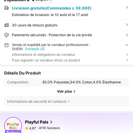
Livraison gratuite(Commandes ≥ 39,00€)
Estimation de livraison:
le 10 août et le 17 août
30-jours de retours gratuits
Paiements sécurisés · Protection de la vie privée
Vendu et expédié par le vendeur professionnel :
SHEIN
Entrepôt UE
Informations et obligations du vendeur
Pour signaler ce vendeur et/ou ce produit
Détails Du Produit
Composition:
62.0% Polyester,34.0% Coton,4.0% Élasthanne
Voir plus
Informations de sécurité et contacts
411K Suiveurs
4,87
Playful Pals
411K Suiveurs
4,87
r***a
est en train de naviguer