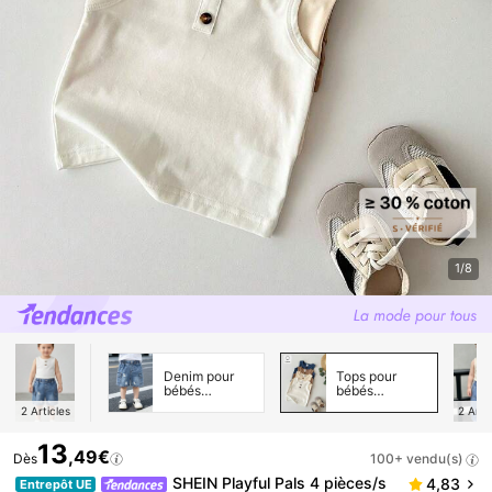
1/8
Denim pour
Tops pour
bébés
bébés
garçons
garçons
2
Articles
2
Arti
13
,49€
Dès
100+ vendu(s)
SHEIN Playful Pals 4 pièces/s
4,83
Entrepôt UE