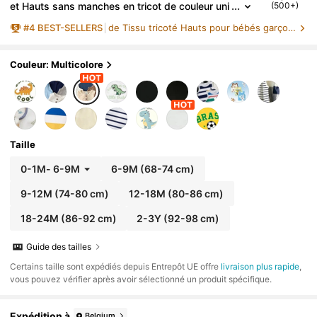
et Hauts sans manches en tricot de couleur uni
(500+)
e pour bébés garçons blancs d'été, assortis à l
#
4
BEST-SELLERS
de Tissu tricoté Hauts pour bébés garçons
a famille, avec boutons décoratifs. Lot multipack po
ur 6 mois - 3 ans
Couleur: Multicolore
Taille
0-1M
-
6-9M
6-9M
(68-74 cm)
9-12M
(74-80 cm)
12-18M
(80-86 cm)
18-24M
(86-92 cm)
2-3Y
(92-98 cm)
Guide des tailles
​Certains taille sont expédiés depuis Entrepôt UE offre
livraison plus rapide
,
vous pouvez vérifier après avoir sélectionné un produit spécifique.
Expédition à
Belgium