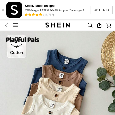
SHEIN-Mode en ligne
×
OBTENIR
Téléchargez l'APP & bénéficiez plus d'avantages !
(18,717)