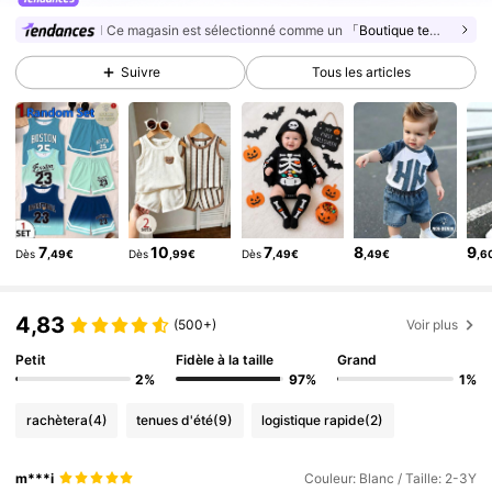
411K Suiveurs
4,87
Ce magasin est sélectionné comme un
「Boutique tendance」
411K Suiveurs
4,87
Suivre
Tous les articles
411K Suiveurs
4,87
411K Suiveurs
4,87
411K Suiveurs
4,87
411K Suiveurs
4,87
411K Suiveurs
4,87
7
10
7
8
9
Dès
,49€
Dès
,99€
Dès
,49€
,49€
,6
411K Suiveurs
4,87
411K Suiveurs
4,87
4,83
(500+)
Voir plus
Petit
Fidèle à la taille
Grand
2%
97%
1%
rachètera
(4)
tenues d'été
(9)
logistique rapide
(2)
m***i
Couleur: Blanc / Taille: 2-3Y