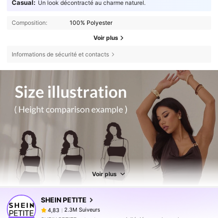
Casual:
Un look décontracté au charme naturel.
Composition:
100% Polyester
Voir plus
Informations de sécurité et contacts
Voir plus
2.3M Suiveurs
4,83
SHEIN PETITE
2.3M Suiveurs
4,83
h***u
est en train de naviguer