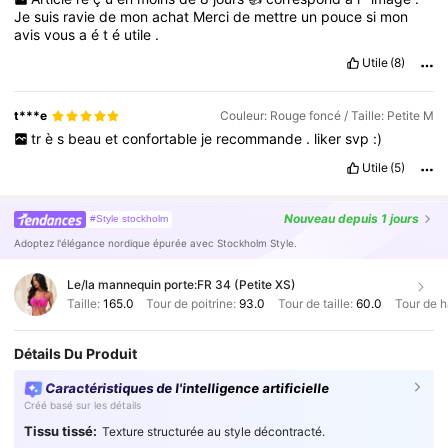
Je
suis
ravie
de
mon
achat
Merci
de
mettre
un
pouce
si
mon
avis
vous
a
é
t
é
utile
.
Utile
(8)
t***e
Couleur: Rouge foncé / Taille: Petite M
tr
è
s
beau
et
confortable
je
recommande
.
liker
svp
:)
Utile
(5)
Nouveau
depuis 1 jours
#Style stockholm
Adoptez l'élégance nordique épurée avec Stockholm Style.
Le/la mannequin porte:
FR 34 (Petite XS)
Taille:
165.0
Tour de poitrine:
93.0
Tour de taille:
60.0
Tour de 
Détails Du Produit
Caractéristiques de l'intelligence artificielle
Créé basé sur les détails
Tissu tissé:
Texture structurée au style décontracté.