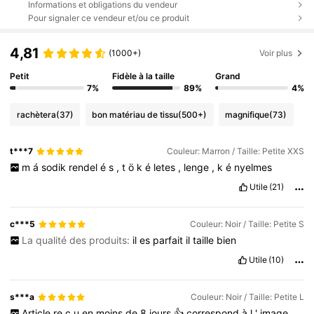
Informations et obligations du vendeur
Pour signaler ce vendeur et/ou ce produit
4,81
(1000+)
Voir plus
Petit
Fidèle à la taille
Grand
7%
89%
4%
rachètera
(37)
bon matériau de tissu
(500+)
magnifique
(73)
t***7
Couleur: Marron / Taille: Petite XXS
m
á
sodik
rendel
é
s
,
t
ö
k
é
letes
,
lenge
,
k
é
nyelmes
Utile
(21)
c***5
Couleur: Noir / Taille: Petite S
La qualité des produits:
il
es
parfait
il
taille
bien
Utile
(10)
s***a
Couleur: Noir / Taille: Petite L
Article
re
ç
u
en
moins
de
8
jours
👍
correspond
à
l
'
image
.