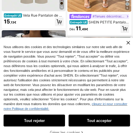
16
6
Vela Rue Pantalon de co
Entrepôt UE
#Tenues décontractées
stume design minimaliste fin légère
15
SHEIN PETITE Pantalon
Entrepôt UE
,13€
ment transparent bleu marine coule
droit de couleur unie, femmes de pe
11
ur unie avec fermeture éclair et cro
Dès
,49€
tite taille
chet jambe large amincissant panta
lon de mode toutes saisons
Nous utilisons des cookies et des technologies similaires sur notre site web afin de
vous fournir le service que vous avez demandé et de vous offrir la meilleure expérience
de navigation possible. Vous pouvez "Tout rejeter", "Tout accepter" ou définir vos
préférences de cookies à tout moment à votre choix. En sélectionnant "Tout accepter",
nous définirons tous les cookies optionnels, qui nous aident à analyser le trafic, à offrir
des fonctionnalités améliorées et à personnaliser le contenu et les publicités pour
compléter votre expérience d'achat avec SHEIN. En sélectionnant "Tout rejeter", vous
autorisez l'utilisation des cookies strictement nécessaires qui permettent à notre site
web de fonctionner. Vous pouvez les désactiver en modifiant les paramètres de votre
navigateur, mais cela peut affecter le fonctionnement du site web. Pour en savoir plus
sur les cookies que nous utilisons et pour ajuster vos paramètres de cookies
optionnels, veuillez sélectionner "Gérer les cookies". Pour plus d'informations sur la
manière dont nous traitons les données que nous collectons,
cliquez ici pour consulter
notre Politique de confidentialité.
11
9
Économiser 5,09€
Siren Gaze
Tout rejeter
Tout accepter
Siren Gaze Blouse femm
Entrepôt UE
RosyDaze
e de couleur unie à col V profond, ta
7
AJOUTER AU
SHEIN Blouse femme co
Gérer les cookies
Entrepôt UE
Dès
,35€
-48%
14,40€