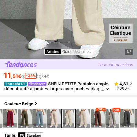
Guide des tailles
Articles
1/8
11
,51€
-33%
17,34€
SHEIN PETITE Pantalon ample
4,81
Entrepôt UE
décontracté à jambes larges avec poches plaq
(1000+)
uées de couleur unie pour femmes, polyvalent,
style business décontracté, pour femmes de petite
taille
Couleur: Beige
-36%
Taille
:
FR
Standard