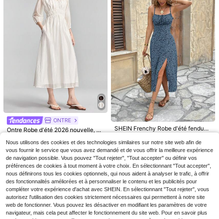
6
Resyla Robe d'été à la
Entrepôt UE
12
mode pour femmes avec boucle, im
Wandoria
,99€
primé et fente fendue sans bretelles
Wandoria Robe vintage bohèm
NEW
20
e style campagnard avec imprimé f
,49€
euilles tombées & floral, col en V, m
ONTRE
anches longues, coupe ample et fla
SHEIN Frenchy Robe d'été fendue
tteuse
Ontre Robe d'été 2026 nouvelle, co
à bretelles femme avec fleurs marg
25
1 restant
l V, taille froncée, manches lanterne
,49€
uerite
Nous utilisons des cookies et des technologies similaires sur notre site web afin de
affinantes, robe d'été urbaine éléga
11
,19€
nte, grande taille, polyvalente, sac,
vous fournir le service que vous avez demandé et de vous offrir la meilleure expérience
vacances, plage, festival de musiq
de navigation possible. Vous pouvez "Tout rejeter", "Tout accepter" ou définir vos
ue, vêtements printemps/été, sorti
préférences de cookies à tout moment à votre choix. En sélectionnant "Tout accepter",
e, décontracté, convient pour l'été,
nous définirons tous les cookies optionnels, qui nous aident à analyser le trafic, à offrir
tenue décontractée urbaine pour fe
des fonctionnalités améliorées et à personnaliser le contenu et les publicités pour
mmes, robe de renouveau pour fem
compléter votre expérience d'achat avec SHEIN. En sélectionnant "Tout rejeter", vous
mes, robe de soirée élégante, robe
autorisez l'utilisation des cookies strictement nécessaires qui permettent à notre site
d'invitée de mariage pour femmes, t
enue de travail pour femmes
web de fonctionner. Vous pouvez les désactiver en modifiant les paramètres de votre
navigateur, mais cela peut affecter le fonctionnement du site web. Pour en savoir plus