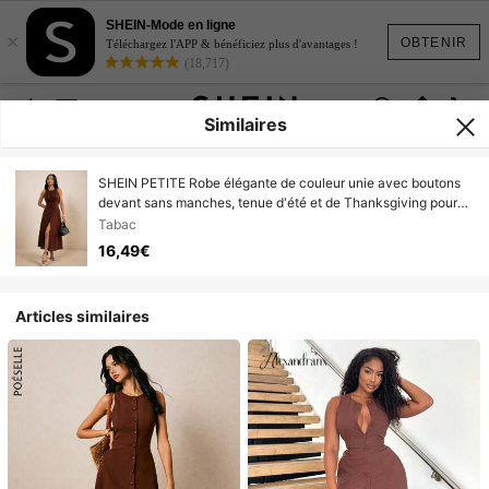
SHEIN-Mode en ligne
×
OBTENIR
Téléchargez l'APP & bénéficiez plus d'avantages !
(18,717)
Similaires
SHEIN PETITE Robe élégante de couleur unie avec boutons
devant sans manches, tenue d'été et de Thanksgiving pour
femmes, robe marron, robes de soirée de luxe pour dames,
Tabac
femmes de petite taille
16,49€
Articles similaires