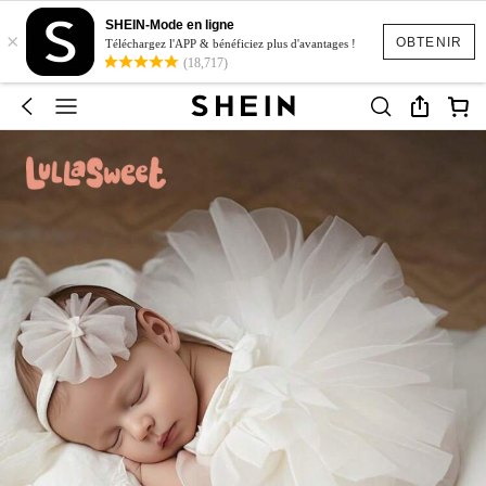
SHEIN-Mode en ligne
×
OBTENIR
Téléchargez l'APP & bénéficiez plus d'avantages !
(18,717)