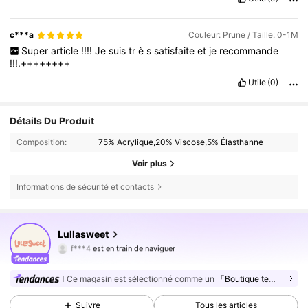
c***a
Couleur: Prune / Taille: 0-1M
Super
article
!!!!
Je
suis
tr
è
s
satisfaite
et
je
recommande
!!!.++++++++
Utile
(0)
Détails Du Produit
Composition:
75% Acrylique,20% Viscose,5% Élasthanne
Voir plus
Informations de sécurité et contacts
225K Suiveurs
4,89
Lullasweet
f***4
est en train de naviguer
225K Suiveurs
4,89
225K Suiveurs
4,89
Ce magasin est sélectionné comme un
「Boutique tendance」
225K Suiveurs
4,89
Suivre
Tous les articles