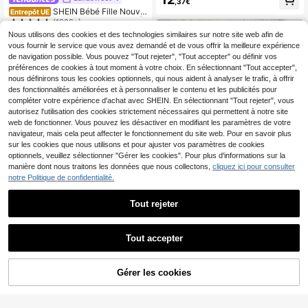
,37€
uveau-né, robe en maille à broderie
SHEIN Bébé Fille Nouve
Entrepôt UE
de fleurs princesse avec ornements
au-né Combinaison Contrastante À
(1000+)
papillon
Dos En Dentelle Et Bandeau Avec N
Nous utilisons des cookies et des technologies similaires sur notre site web afin de
7
œud De Photographie
,42€
vous fournir le service que vous avez demandé et de vous offrir la meilleure expérience
de navigation possible. Vous pouvez "Tout rejeter", "Tout accepter" ou définir vos
préférences de cookies à tout moment à votre choix. En sélectionnant "Tout accepter",
nous définirons tous les cookies optionnels, qui nous aident à analyser le trafic, à offrir
des fonctionnalités améliorées et à personnaliser le contenu et les publicités pour
compléter votre expérience d'achat avec SHEIN. En sélectionnant "Tout rejeter", vous
autorisez l'utilisation des cookies strictement nécessaires qui permettent à notre site
web de fonctionner. Vous pouvez les désactiver en modifiant les paramètres de votre
navigateur, mais cela peut affecter le fonctionnement du site web. Pour en savoir plus
sur les cookies que nous utilisons et pour ajuster vos paramètres de cookies
Afficher les articles similaires en stock dans '
0-1M
'
Voir tout
optionnels, veuillez sélectionner "Gérer les cookies". Pour plus d'informations sur la
manière dont nous traitons les données que nous collectons,
cliquez ici pour consulter
notre Politique de confidentialité.
Tout rejeter
Lullasweet
Tout accepter
SHEIN Robe blanche d'é
Entrepôt UE
Désolés, ce produit est épuisé.
té sans manches pour bébé fille ave
12
,99€
c décoration de nœud. Tenue éléga
Bebeilu
nte et formelle pour fête, mariage, p
Gérer les cookies
EN RUPTURE DE STOCK
hotographie de nouveau-né et autr
Tenue de photographie
Entrepôt UE
es occasions
pour nouveau-né bébé garçon/fille,
5
,99€
motif floral bleu mignon et doré de l
uxe