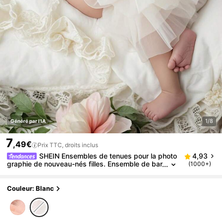
1/8
Généré par l'IA
7
,49€
Prix TTC, droits inclus
SHEIN Ensembles de tenues pour la photo
4,93
graphie de nouveau-nés filles. Ensemble de bar
(1000+)
boteuse en dentelle pour nouveau-né. Accessoi
res pour séances photo de bébé. Body contrasté e
n maille avec serre-tête pour bébé fille
Couleur: Blanc