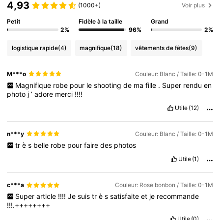
4,93
(1000+)
Voir plus
Petit
Fidèle à la taille
Grand
2%
96%
2%
logistique rapide
(4)
magnifique
(18)
vêtements de fêtes
(9)
M***o
Couleur: Blanc / Taille: 0-1M
Magnifique
robe
pour
le
shooting
de
ma
fille
.
Super
rendu
en
photo
j
’
adore
merci
!!!!
Utile
(12)
n***y
Couleur: Blanc / Taille: 0-1M
tr
è
s
belle
robe
pour
faire
des
photos
Utile
(1)
c***a
Couleur: Rose bonbon / Taille: 0-1M
Super
article
!!!!
Je
suis
tr
è
s
satisfaite
et
je
recommande
!!!.++++++++
Utile
(0)