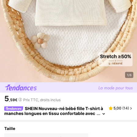
1/6
5
,59€
Prix TTC, droits inclus
SHEIN Nouveau-né bébé fille T-shirt à
5,00
(
14
)
manches longues en tissu confortable avec
col en dentelle abricot, patchwork et rainure
s, nouveau style pour l'automne et l'hiver
Taille