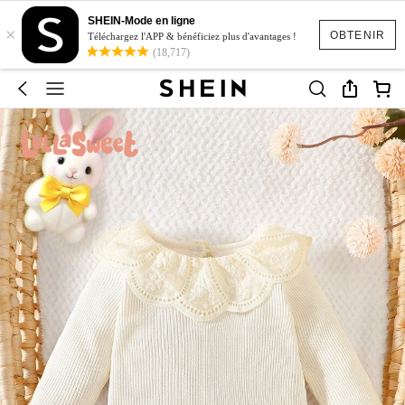
SHEIN-Mode en ligne
×
OBTENIR
Téléchargez l'APP & bénéficiez plus d'avantages !
(18,717)