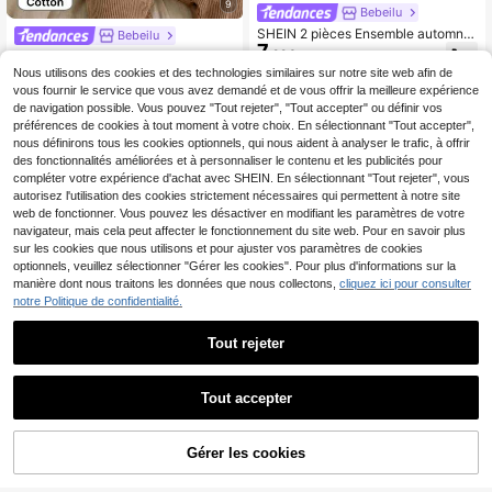
9
Bebeilu
SHEIN 2 pièces Ensemble automne/
Bebeilu
7
hiver pour bébé garçon/fille nouvea
,99€
Ensemble nouveau-né motif ours, s
u-né gris et blanc, pull col rond man
7
weat-shirt à manches longues avec
Nous utilisons des cookies et des technologies similaires sur notre site web afin de
Dès
,11€
-5%
7,49€
ches longues texturé tricoté côtelé,
col polo contrasté et pantalon d'hiv
vous fournir le service que vous avez demandé et de vous offrir la meilleure expérience
boutons décoratifs vintage casual d
er
de navigation possible. Vous pouvez "Tout rejeter", "Tout accepter" ou définir vos
e base, polyvalent et élégant pour l
a maison et les sorties
préférences de cookies à tout moment à votre choix. En sélectionnant "Tout accepter",
nous définirons tous les cookies optionnels, qui nous aident à analyser le trafic, à offrir
des fonctionnalités améliorées et à personnaliser le contenu et les publicités pour
compléter votre expérience d'achat avec SHEIN. En sélectionnant "Tout rejeter", vous
autorisez l'utilisation des cookies strictement nécessaires qui permettent à notre site
web de fonctionner. Vous pouvez les désactiver en modifiant les paramètres de votre
navigateur, mais cela peut affecter le fonctionnement du site web. Pour en savoir plus
sur les cookies que nous utilisons et pour ajuster vos paramètres de cookies
optionnels, veuillez sélectionner "Gérer les cookies". Pour plus d'informations sur la
manière dont nous traitons les données que nous collectons,
cliquez ici pour consulter
notre Politique de confidentialité.
Tout rejeter
Tout accepter
Vintaside Kids
SHEIN Haut À Manches Longues D
Vintaside Kids Ensemble multi-pièc
Gérer les cookies
AJOUTER AU PANIER
emi-col Roulé Décoré De Boutons
es à manches longues col rond pour
18 restant
15 restant
Pour Bébé Garçon, 2 Pièces /ensem
nouveau-né au printemps et à l'aut
5
9
,17€
-27%
7,14€
,44€
-17%
11,49€
ble
omne avec ourlet à volants, Top sim