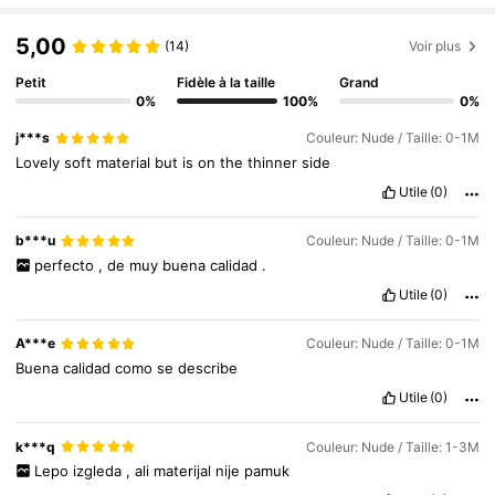
226K Suiveurs
4,89
5,00
(14)
Voir plus
Petit
Fidèle à la taille
Grand
0%
100%
0%
j***s
Couleur: Nude / Taille: 0-1M
Lovely
soft
material
but
is
on
the
thinner
side
Utile
(0)
b***u
Couleur: Nude / Taille: 0-1M
perfecto
,
de
muy
buena
calidad
.
Utile
(0)
A***e
Couleur: Nude / Taille: 0-1M
Buena
calidad
como
se
describe
Utile
(0)
k***q
Couleur: Nude / Taille: 1-3M
Lepo
izgleda
,
ali
materijal
nije
pamuk