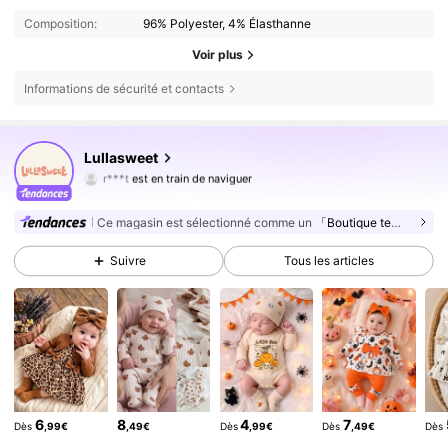
Composition:
96% Polyester, 4% Élasthanne
Voir plus
Informations de sécurité et contacts
226K Suiveurs
4,89
Lullasweet
r***t
est en train de naviguer
226K Suiveurs
4,89
226K Suiveurs
4,89
Ce magasin est sélectionné comme un
「Boutique tendance」
226K Suiveurs
4,89
Suivre
Tous les articles
226K Suiveurs
4,89
226K Suiveurs
4,89
226K Suiveurs
4,89
226K Suiveurs
4,89
226K Suiveurs
4,89
6
8
4
7
Dès
,99€
,49€
Dès
,99€
Dès
,49€
Dès
226K Suiveurs
4,89