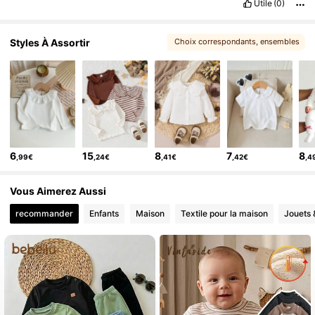
Utile
(0)
Styles À Assortir
Choix correspondants
, ensembles
, Vous aimerez peut-être aussi
6
15
8
7
8
,99€
,24€
,41€
,42€
,4
Vous Aimerez Aussi
recommander
Enfants
Maison
Textile pour la maison
Jouets 