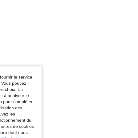
fournir le service
e. Vous pouvez
re choix. En
nt à analyser le
tés pour compléter
lisation des
uvez les
fonctionnement du
amètres de cookies
nière dont nous