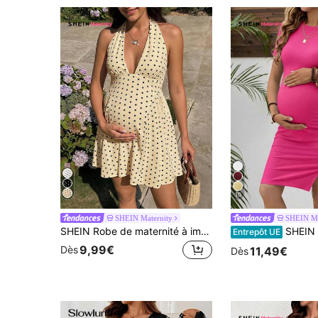
10
SHEIN Maternity
SHEIN Ma
SHEIN Robe de maternité à imprimé pois avec col ras-du-cou et décolleté en V profond
SHEIN Robe de grossesse moulante d
Entrepôt UE
9,99€
Dès
11,49€
Dès