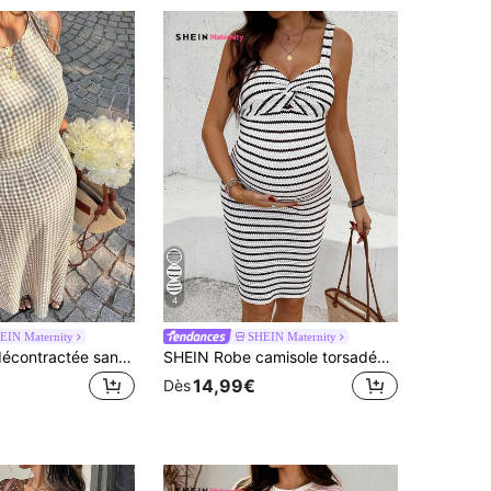
4
EIN Maternity
SHEIN Maternity
SHEIN Robe décontractée sans manches à nœud sur l'épaule à carreaux pour femme enceinte
SHEIN Robe camisole torsadée rayée de mode d'été pour femmes enceintes
14,99€
Dès