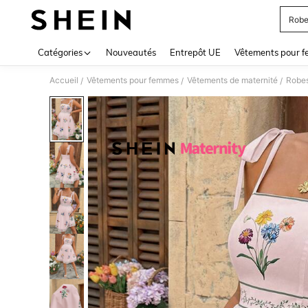
Robe
Use up 
Catégories
Nouveautés
Entrepôt UE
Vêtements pour 
Accueil
Vêtements pour femmes
Vêtements de maternité
Robes
/
/
/