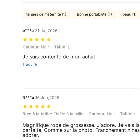
tenues de maternité (1)
Bonne portabilité (1)
beau (1)
b***a
31 Jul,2026
Couleur: Noir, Taille: L
Couleur:
Noir
Taille:
L
Je suis contente de mon achat.
Traduire
N***a
16 Jun,2026
Bien à la taille: Fidèle à la taille, Couleur: Noir, Taille: L
Bien à la taille:
Fidèle à la taille
Couleur:
Noir
Taille:
L
Magnifique robe de grossesse. J'adore. Je vais l
parfaite. Comme sur la photo. Franchement n'hési
adorer.