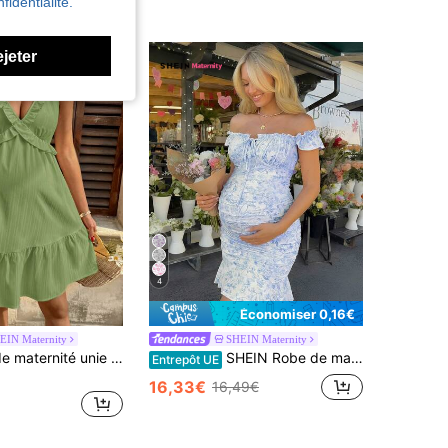
fidentialité.
ejeter
4
Économiser 0,16€
EIN Maternity
SHEIN Maternity
SHEIN Robe de maternité unie minimaliste sans manches décontractée
SHEIN Robe de maternité ajustée à épaules dénudées avec imprimé floral et bordure à volants pour les vacances
Entrepôt UE
16,33€
16,49€