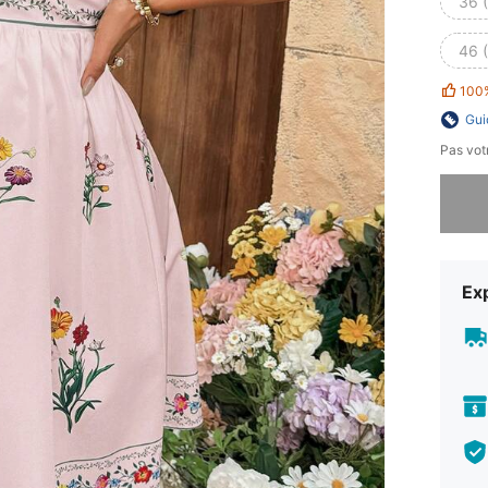
36 
46 
100
Gui
Pas votr
Désolés,
Exp