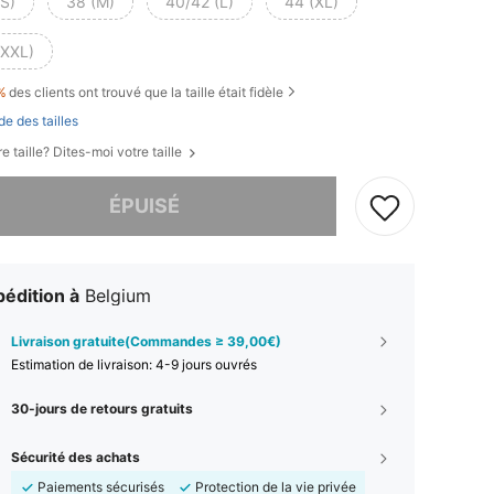
(S)
38 (M)
40/42 (L)
44 (XL)
(XXL)
%
des clients ont trouvé que la taille était fidèle
de des tailles
e taille? Dites-moi votre taille
 ce produit est épuisé.
ÉPUISÉ
édition à
Belgium
Livraison gratuite(Commandes ≥ 39,00€)
Estimation de livraison:
4-9 jours ouvrés
30-jours de retours gratuits
Sécurité des achats
Paiements sécurisés
Protection de la vie privée