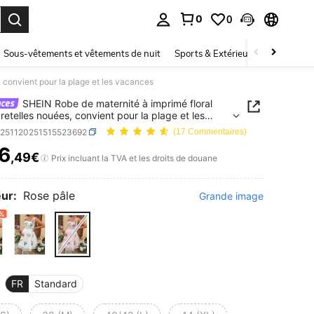
0
0
ouver. Press Enter to select.
Sous-vêtements et vêtements de nuit
Sports & Extérieur
Enfants
 convient pour la plage et les vacances
SHEIN Robe de maternité à imprimé floral
retelles nouées, convient pour la plage et les
ces
z251120251515523692
(17 Commentaires)
6
,49€
ICE AND AVAILABILITY
Prix incluant la TVA et les droits de douane
ur:
Rose pâle
Grande image
1%
FR
Standard