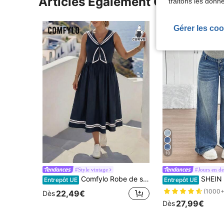
Articles Également Consultés
traitons les donn
Gérer les coo
10
#Style vintage
#Jours en d
Comfylo Robe de soirée décontracté à col marin et froncée pour femmes grandes tailles
SHEIN Pantalon en jean de maternité d
Entrepôt UE
Entrepôt UE
(1000+
22,49€
Dès
27,99€
Dès