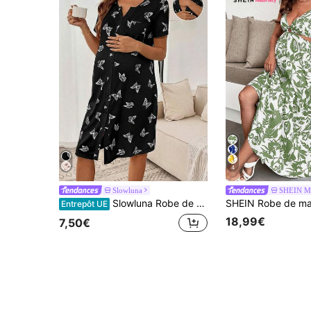
4
Slowluna
SHEIN Ma
Slowluna Robe de maternité ample à simple boutonnage avec imprimé papillon
Entrepôt UE
18,99€
7,50€