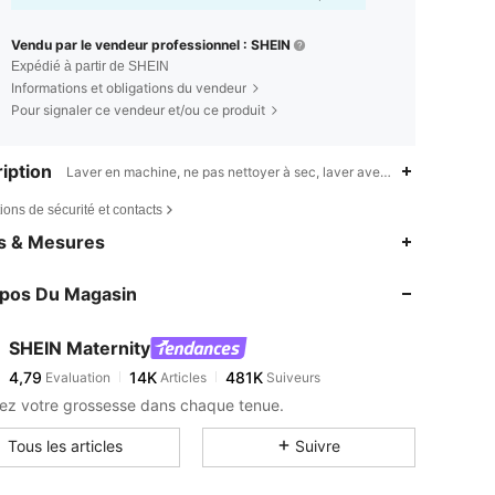
Vendu par le vendeur professionnel : SHEIN
Expédié à partir de SHEIN
Informations et obligations du vendeur
Pour signaler ce vendeur et/ou ce produit
iption
Laver en machine, ne pas nettoyer à sec, laver avec un détergent 
ions de sécurité et contacts
4,79
14K
481K
es & Mesures
4,79
14K
481K
opos Du Magasin
4,79
14K
481K
4,79
14K
481K
SHEIN Maternity
4,79
14K
481K
Evaluation
Articles
Suiveurs
d***k
est en train de naviguer
4,79
14K
481K
ez votre grossesse dans chaque tenue.
4,79
14K
481K
Tous les articles
Suivre
4,79
14K
481K
4,79
14K
481K