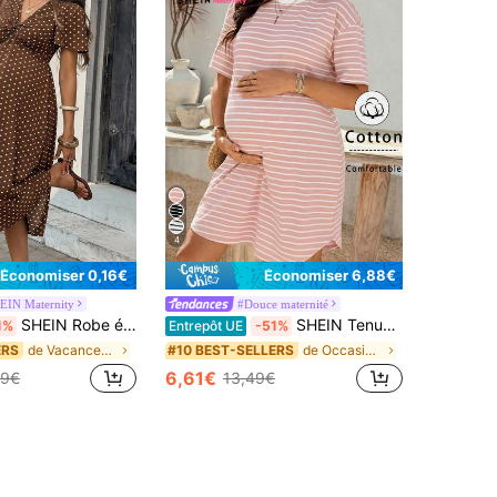
4
Économiser 0,16€
Économiser 6,88€
EIN Maternity
#Douce maternité
SHEIN Robe élégante à manches courtes avec design torsadé et motif à pois pour femmes enceintes
SHEIN Tenue d'été Robe rayée rose de base pour femmes enceintes Robe de maternité décontractée Robe de maternité Robe de maternité Robe de grossesse décontractée Robe de maternité rayée Robe de maternité d'été Robe de maternité décontractée Vêtements de grossesse Robes Robe d'été de maternité Vêtements de maternité Vêtements pour femmes Robes décontractées pour femmes Robes d'été décontractées pour femmes Robe de maternité confortable Vêtements de maternité Vêtements de grossesse pour femmes Robes décontractées de maternité Robes décontractées pour femmes Robe Zanzea pour femmes Robes de travail pour femmes Vêtements grands pour femmes Code de réduction pour les robes pour femmes Vêtements pour dames Robes décontractées pour femmes Tenues d'été pour femmes Ensembles d'été pour femmes Robes d'été décontractées pour femmes Tenue décontractée pour femmes Vêtements pour femmes Vêtements de maternité
1%
Entrepôt UE
-51%
de Vacances Robes de maternité
de Occasionnel Robes de maternité
ERS
#10 BEST-SELLERS
6,61€
99€
13,49€