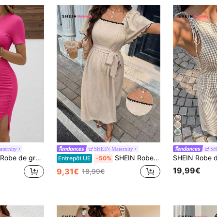
ternity
SHEIN Maternity
SH
écontracté à col rond et manches courtes, couleur unie
SHEIN Robe de maternité à col carré avec garniture florale, manches courtes et taille nouée
Entrepôt UE
-50%
19,99€
9,31€
18,99€