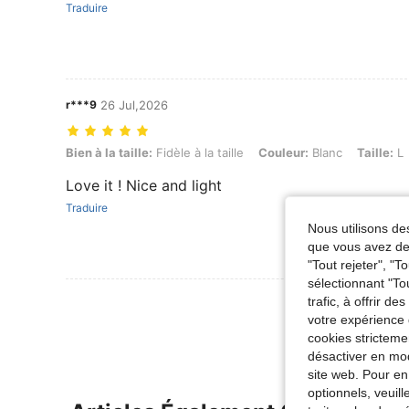
Traduire
r***9
26 Jul,2026
Bien à la taille: Fidèle à la taille, Couleur: Blanc, Taille: L
Bien à la taille:
Fidèle à la taille
Couleur:
Blanc
Taille:
L
Love it ! Nice and light
Traduire
Nous utilisons des
que vous avez dem
"Tout rejeter", "
sélectionnant "To
Voir Plus D
trafic, à offrir d
votre expérience 
cookies stricteme
désactiver en mod
site web. Pour en
optionnels, veuil