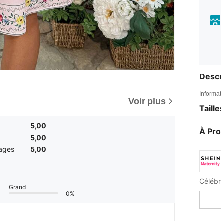
Descr
Informat
Voir plus
Taill
5,00
À Pr
5,00
mages
5,00
Célébr
Grand
0%