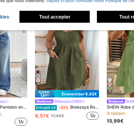
ées que nous collectons,
cliquez ici pour consulter notre Politique de con
kies
Tout accepter
Tout r
13
4
Économiser 8,92€
enim
Breezaya CURVE
SH
roit ample avec support tricotéà la taille, en jean bleu rétro
Breezaya Robe d'été en coton texturé à poches et avec des bretelles, longueur genoux, pour le quotidien, pour grande taille
Entrepôt UE
-51%
8 restant
)
8,57€
17,49€
15,99€