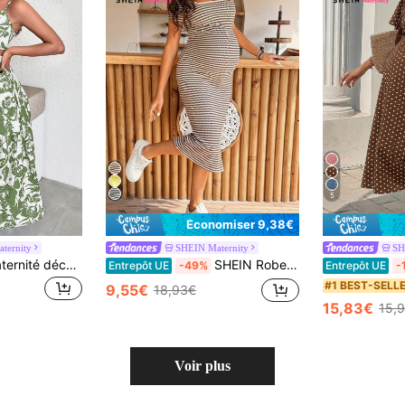
5
Économiser 9,38€
ternity
SHEIN Maternity
SH
SHEIN Robe de maternité décontractée sans manches avec imprimé à la taille
SHEIN Robe décontractée de maternité à col carré rayée, manches courtes, ajustée
Entrepôt UE
-49%
Entrepôt UE
-
#1 BEST-SELL
9,55€
18,93€
15,83€
15,
Voir plus