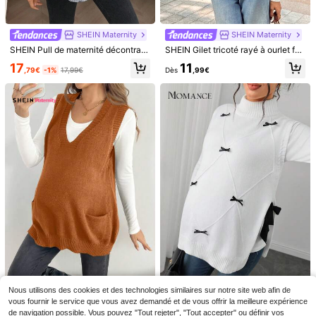
14 restant
17
Dès
,49€
18
,37€
-18%
22,49€
SHEIN Maternity
SHEIN Maternity
SHEIN Pull de maternité décontracté avec nœud et volants
SHEIN Gilet tricoté rayé à ourlet fendu pour femme enceinte
17
11
,79€
-1%
17,99€
Dès
,99€
17
Momance
SHEIN Maternity
Momance Gilet sans manches casual de maternité avec nœud à l'avant, pour usage quotidien
SHEIN Gilet de maternité décontracté minimaliste avec décoration de boutons, col en V, automne
23
,13€
14
,29€
Nous utilisons des cookies et des technologies similaires sur notre site web afin de
SHEIN Maternity
Momance
vous fournir le service que vous avez demandé et de vous offrir la meilleure expérience
SHEIN pull en tricot ample à col en V avec poche, style casual pour l'automne
Momance Gilet de maternité, coupe ample, petit col montant avec accessoire nœud papillon, design fente latérale, tenue décontractée quotidienne, gilet tricoté col rond
de navigation possible. Vous pouvez "Tout rejeter", "Tout accepter" ou définir vos