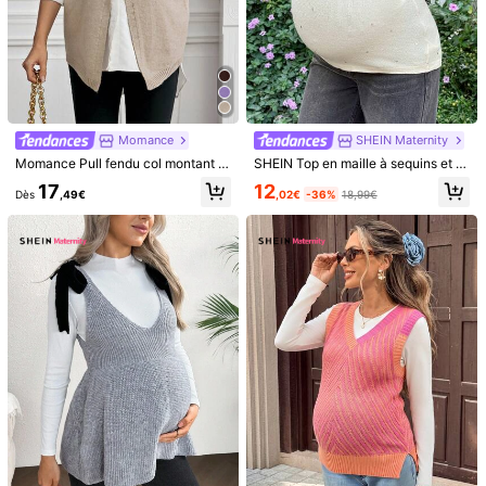
Économiser 0,01€
4
SHEIN Maternity
MaterniWear
SHEIN Vêtements d'automne, Vêtements de maternité d'automne, Gilet tricoté de maternité avec col montant, Top cape avec design de nœud à bordure latérale, Débardeur femme, Top pull, Gilet pull pour femme, Poncho
MaterniWear Chandail de maternité pour le travail, chandail de maternité pour le bureau, décontracté chic pour femme en automne, maternité automne, gilet tricoté minimaliste à col montant et à nœud pour femme enceinte, hauts de maternité, tunique de maternité pour femmes enceintes, maternité automne-hiver
21
16
Dès
,49€
,28€
16,29€
Momance
SHEIN Maternity
Momance Pull fendu col montant de maternité, automne
SHEIN Top en maille à sequins et bretelles dos nu à nouer pour femme enceinte, idéal pour l'été
12
17
,02€
-36%
18,99€
Dès
,49€
SHEIN Maternity
Momance
SHEIN Pull tricoté à manches longues, conception d'emmaillotage maternité avec nœud latéral, pour l'hiver
Momance Pull fendu col montant de maternité, automne