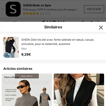
SHEIN-Mode en ligne
×
OBTENIR
Téléchargez l'APP & bénéficiez plus d'avantages !
(18,717)
Similaires
SHEIN Gilet tricoté avec fente latérale et nœud, casual,
unicolore, pour la maternité, automne
Noir
9,29€
Articles similaires