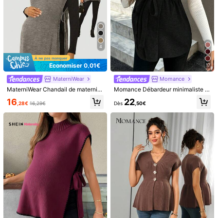
4
Économiser 0,01€
17
MaterniWear
Momance
MaterniWear Chandail de maternité pour le travail, chandail de maternité pour le bureau, décontracté chic pour femme en automne, maternité automne, gilet tricoté minimaliste à col montant et à nœud pour femme enceinte, hauts de maternité, tunique de maternité pour femmes enceintes, maternité automne-hiver
Momance Débardeur minimaliste de couleur unie avec nœud devant, pour femmes enceintes. Tenue décontractée pour usage quotidien.
16
22
,28€
16,29€
Dès
,50€
1/5
9
,29€
Dès
SHEIN Gilet tricoté avec fente latérale
4,68
(
63
)
et nœud, casual, unicolore, pour la maternité,
automne
Taille
FR
36
(S)
38
(M)
40/42
(L)
44
(XL)