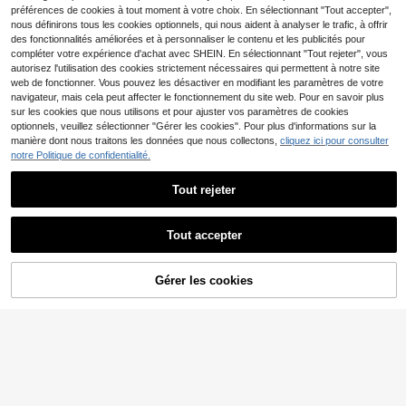
préférences de cookies à tout moment à votre choix. En sélectionnant "Tout accepter",
15
15
,83€
-1%
15,99€
Dès
,49€
nous définirons tous les cookies optionnels, qui nous aident à analyser le trafic, à offrir
des fonctionnalités améliorées et à personnaliser le contenu et les publicités pour
compléter votre expérience d'achat avec SHEIN. En sélectionnant "Tout rejeter", vous
autorisez l'utilisation des cookies strictement nécessaires qui permettent à notre site
web de fonctionner. Vous pouvez les désactiver en modifiant les paramètres de votre
navigateur, mais cela peut affecter le fonctionnement du site web. Pour en savoir plus
sur les cookies que nous utilisons et pour ajuster vos paramètres de cookies
optionnels, veuillez sélectionner "Gérer les cookies". Pour plus d'informations sur la
manière dont nous traitons les données que nous collectons,
cliquez ici pour consulter
notre Politique de confidentialité.
Tout rejeter
Afficher les articles similaires en stock
Voir tout
Tout accepter
SHEIN Maternity
Désolés, ce produit est épuisé.
SHEIN Maternity
SHEIN Gilet tricoté décontracté pour femmes enceintes, col rond, rayures, nœud sur le côté
Gérer les cookies
SHEIN Pull col V manches longues 3D floral de maternité, décontracté pour l'automne/hiver
EN RUPTURE DE STOCK
15
,59€
30 restant
MaterniWear
MaterniWear
19
MaterniWear Gilet tricoté ample, sans dos, à col rond et couleur unie pour femmes enceintes
MaterniWear Gilet en tricot polyvalent et décontracté pour la maternité
,12€
12
19
,02€
,99€