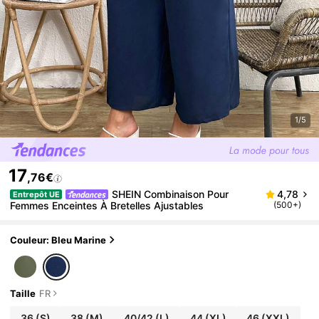
1/5
17
,76€
SHEIN Combinaison Pour
4,78
Entrepôt UE
Femmes Enceintes À Bretelles Ajustables
(500+)
Couleur: Bleu Marine
Taille
FR
36
(S)
38
(M)
40/42
(L)
44
(XL)
46
(XXL)