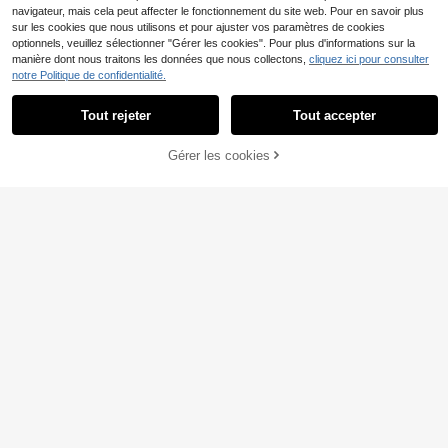
navigateur, mais cela peut affecter le fonctionnement du site web. Pour en savoir plus
sur les cookies que nous utilisons et pour ajuster vos paramètres de cookies
optionnels, veuillez sélectionner "Gérer les cookies". Pour plus d'informations sur la
manière dont nous traitons les données que nous collectons,
cliquez ici pour consulter
notre Politique de confidentialité.
Tout rejeter
Tout accepter
AJOUTER AU
Gérer les cookies
CRAQUEZ DES MAINTENANT
PANIER