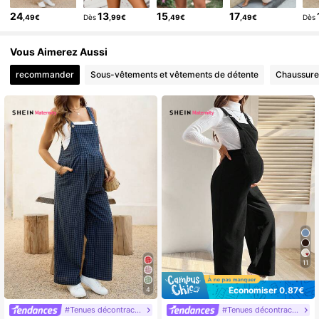
24
13
15
17
,49€
Dès
,99€
,49€
,49€
Dès
Vous Aimerez Aussi
recommander
Sous-vêtements et vêtements de détente
Chaussure
11
Économiser 0,87€
4
#Tenues décontractées
#Tenues décontractées