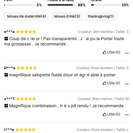
2%
88%
10%
tenues de maternité
(4)
tenues d'été
(3)
thanksgiving
(1)
e***a
Couleur: Vert menthe / Taille: S
Coup
de
c
œ
ur
!
Pas
transparente
.
J
’
ai
pu
la
Porter
toute
ma
grossesse
.
Je
recommande
.
Utile
(0)
D***a
Couleur: Rose bonbon / Taille: S
magnifique
salopette
fluide
doux
et
agr
é
able
à
porter
Utile
(0)
z***7
Couleur: Bleu marine / Taille: M
Magnifique
combinaison
,
tr
è
s
joli
rendu
!
Je
recommande
Utile
(0)
t***e
Couleur: Rose bonbon / Taille: L