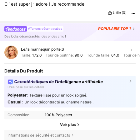
C
’
est
super
j
’
adore
!
Je
recommande
Utile
(0)
POPULAIRE
TOP 1
#Tenues décontractées
Des looks décontractés, des ondes chic !
Le/la mannequin porte:
S
Taille:
172.0
Tour de poitrine:
90.0
Tour de taille:
64.0
Tour de 
Détails Du Produit
Caractéristiques de l'intelligence artificielle
Créé basé sur les détails
Polyester:
Texture lisse pour un look soigné.
Casual:
Un look décontracté au charme naturel.
Composition:
100% Polyester
Voir plus
Informations de sécurité et contacts