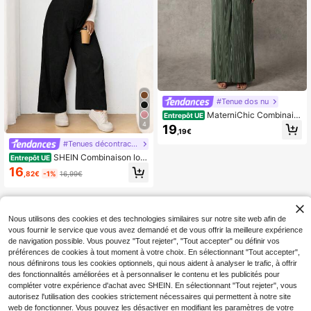
#Tenue dos nu
MaterniChic Combinais
Entrepôt UE
on ample d'été de maternité, de cou
4
19
,19€
leur unie, sans manches
#Tenues décontractées
SHEIN Combinaison lon
Entrepôt UE
gue décontractée de maternité ave
16
,82€
-1%
16,99€
c bretelles spaghetti et nœud papill
on, grossesse
Nous utilisons des cookies et des technologies similaires sur notre site web afin de
vous fournir le service que vous avez demandé et de vous offrir la meilleure expérience
de navigation possible. Vous pouvez "Tout rejeter", "Tout accepter" ou définir vos
préférences de cookies à tout moment à votre choix. En sélectionnant "Tout accepter",
nous définirons tous les cookies optionnels, qui nous aident à analyser le trafic, à offrir
des fonctionnalités améliorées et à personnaliser le contenu et les publicités pour
compléter votre expérience d'achat avec SHEIN. En sélectionnant "Tout rejeter", vous
autorisez l'utilisation des cookies strictement nécessaires qui permettent à notre site
web de fonctionner. Vous pouvez les désactiver en modifiant les paramètres de votre