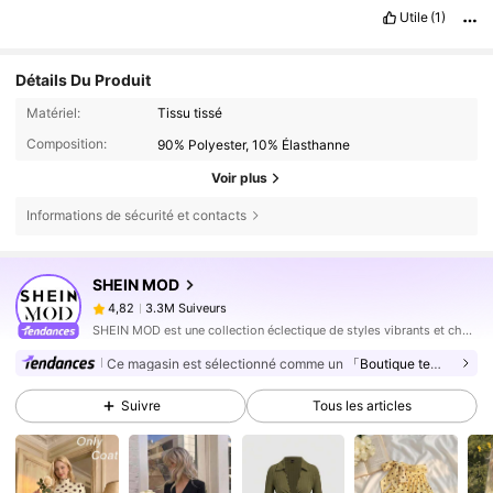
Utile
(1)
Détails Du Produit
Matériel:
Tissu tissé
Composition:
90% Polyester, 10% Élasthanne
Voir plus
Informations de sécurité et contacts
3.3M Suiveurs
4,82
SHEIN MOD
3.3M Suiveurs
4,82
n***l
est en train de naviguer
SHEIN MOD est une collection éclectique de styles vibrants et chargés d’histoire pour des looks rétro amusants et brillants.
3.3M Suiveurs
4,82
Ce magasin est sélectionné comme un
「Boutique tendance」
3.3M Suiveurs
4,82
Suivre
Tous les articles
3.3M Suiveurs
4,82
3.3M Suiveurs
4,82
3.3M Suiveurs
4,82