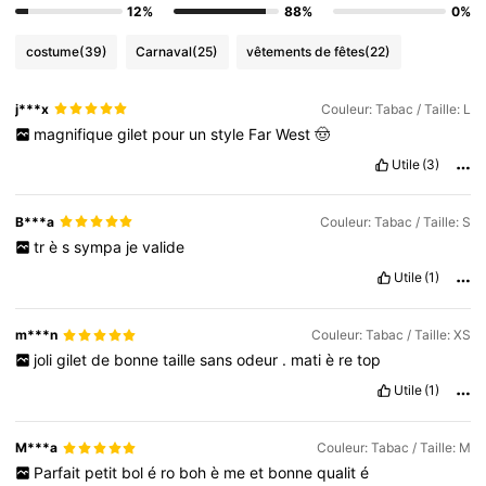
12%
88%
0%
costume
(39)
Carnaval
(25)
vêtements de fêtes
(22)
j***x
Couleur: Tabac / Taille: L
magnifique
gilet
pour
un
style
Far
West
🤠
Utile
(3)
B***a
Couleur: Tabac / Taille: S
tr
è
s
sympa
je
valide
Utile
(1)
m***n
Couleur: Tabac / Taille: XS
joli
gilet
de
bonne
taille
sans
odeur
.
mati
è
re
top
Utile
(1)
M***a
Couleur: Tabac / Taille: M
Parfait
petit
bol
é
ro
boh
è
me
et
bonne
qualit
é