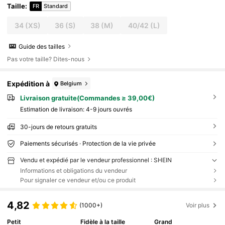
Taille
:
FR
Standard
34
(XS)
36
(S)
38
(M)
40/42
(L)
Guide des tailles
Pas votre taille? Dites-nous
Expédition à
Belgium
Livraison gratuite(Commandes ≥ 39,00€)
Estimation de livraison:
4-9 jours ouvrés
30-jours de retours gratuits
Paiements sécurisés · Protection de la vie privée
Vendu et expédié par le vendeur professionnel : SHEIN
Informations et obligations du vendeur
Pour signaler ce vendeur et/ou ce produit
4,82
(1000+)
Voir plus
Petit
Fidèle à la taille
Grand