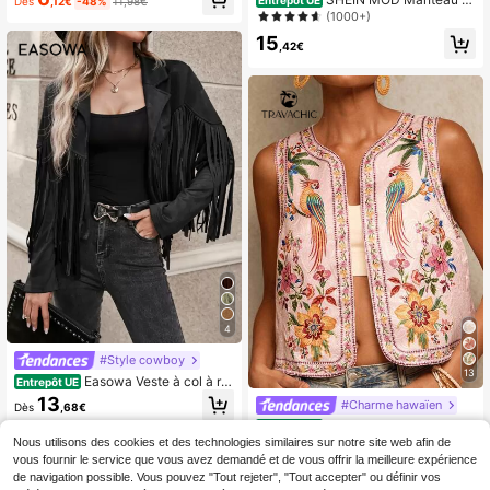
Entrepôt UE
Dès
,12€
-48%
11,98€
ench long kaki ceinturé, blouson rét
(1000+)
ro, manteau d'hiver, tenue de vacan
15
ces
,42€
4
#Style cowboy
13
Easowa Veste à col à re
Entrepôt UE
vers avec franges, épaules tombant
13
#Charme hawaïen
Dès
,68€
es . Veste femme à manches régulie
Travachic Veste sans m
rs, col à revers, coupe régulière, noi
Entrepôt UE
anches légère pour femmes avec br
re unie. Portée de manière décontra
Nous utilisons des cookies et des technologies similaires sur notre site web afin de
4
Dès
,65€
-64%
12,99€
oderie florale et perroquet, style bo
ctée au quotidien.
vous fournir le service que vous avez demandé et de vous offrir la meilleure expérience
hème, veste florale, style décontrac
de navigation possible. Vous pouvez "Tout rejeter", "Tout accepter" ou définir vos
té pour femme, sortie, élégante, styl