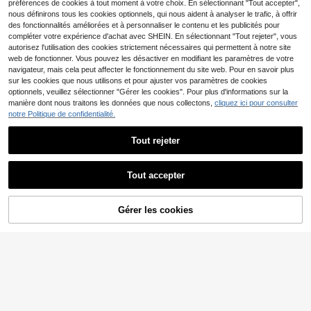
préférences de cookies à tout moment à votre choix. En sélectionnant "Tout accepter",
e campagnard pour femmes, décont
nous définirons tous les cookies optionnels, qui nous aident à analyser le trafic, à offrir
ractée, veste élégante
des fonctionnalités améliorées et à personnaliser le contenu et les publicités pour
compléter votre expérience d'achat avec SHEIN. En sélectionnant "Tout rejeter", vous
autorisez l'utilisation des cookies strictement nécessaires qui permettent à notre site
web de fonctionner. Vous pouvez les désactiver en modifiant les paramètres de votre
navigateur, mais cela peut affecter le fonctionnement du site web. Pour en savoir plus
sur les cookies que nous utilisons et pour ajuster vos paramètres de cookies
Afficher les articles similaires en stock
Voir tout
optionnels, veuillez sélectionner "Gérer les cookies". Pour plus d'informations sur la
manière dont nous traitons les données que nous collectons,
cliquez ici pour consulter
notre Politique de confidentialité.
Tout rejeter
Veste ample à manches
Tout accepter
Entrepôt UE
Désolés, ce produit est épuisé.
chauve-souris zippée plissée pour f
4
22
,19€
emmes, tissu tissé de couleur unie,
Veste en cuir pour femm
printemps, esthétique
Entrepôt UE
Gérer les cookies
EN RUPTURE DE STOCK
es, manteau en cuir ajusté à manch
33
Dès
,16€
es longues avec col montant, sports
d'automne et de printemps, esthétiq
ue automnale