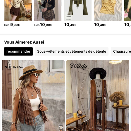
3.3M Suiveurs
4,82
3.3M Suiveurs
4,82
9
10
10
10
10
Dès
,99€
Dès
,99€
,49€
,49€
,
3.3M Suiveurs
4,82
3.3M Suiveurs
4,82
Vous Aimerez Aussi
recommander
Sous-vêtements et vêtements de détente
Chaussure