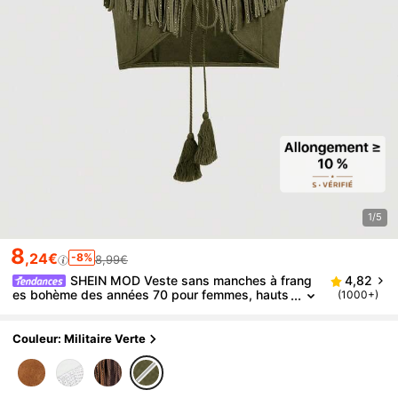
1/5
8
,24€
-8%
8,99€
SHEIN MOD Veste sans manches à frang
4,82
es bohème des années 70 pour femmes, hauts
(1000+)
de survêtement d'automne, vestes d'automne
pour femmes, veste western, veste de cowboy
Couleur: Militaire Verte