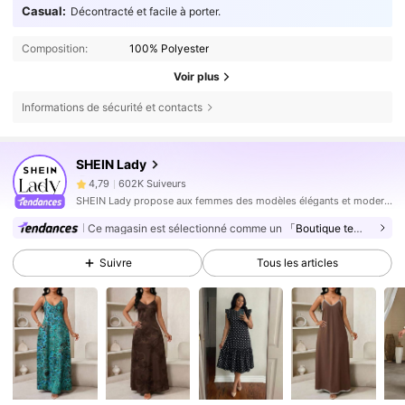
Casual:
Décontracté et facile à porter.
Composition:
100% Polyester
Voir plus
Informations de sécurité et contacts
602K Suiveurs
4,79
SHEIN Lady
602K Suiveurs
4,79
SHEIN Lady propose aux femmes des modèles élégants et modernes.
602K Suiveurs
4,79
Ce magasin est sélectionné comme un
「Boutique tendance」
602K Suiveurs
4,79
Suivre
Tous les articles
602K Suiveurs
4,79
602K Suiveurs
4,79
602K Suiveurs
4,79
602K Suiveurs
4,79
602K Suiveurs
4,79