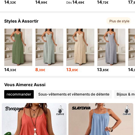
14
14
14
14
17
,32€
,99€
Dès
,49€
,72€
,
602K Suiveurs
4,79
602K Suiveurs
4,79
Styles À Assortir
Plus de style
14
8
13
13
14
,33€
,39€
,85€
,85€
,
Vous Aimerez Aussi
recommander
Sous-vêtements et vêtements de détente
Bijoux & m