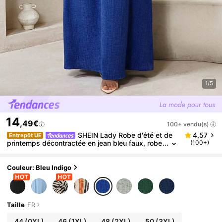
1/5
14
,49€
100+ vendu(s)
SHEIN Lady Robe d'été et de
4,57
Entrepôt UE
printemps décontractée en jean bleu faux, robe
(100+)
à bretelles spaghetti pour le bal, robe à bretelle
s grande taille, robe à carreaux, robe africaine, robe
d'été pour femme
Couleur: Bleu Indigo
Taille
FR
44
(0XL)
46
(1XL)
48
(2XL)
50
(3XL)