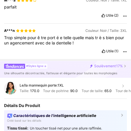
M***a
Couleur: Noir / Taille: 1XL
parfait
Utile
(2)
A***n
Couleur: Noir / Taille: 3XL
Trop
simple
pour
ê
tre
port
é
e
telle
quelle
mais
tr
è
s
bien
pour
un
agencement
avec
de
la
dentelle
!
Utile
(1)
Soulèvement
17%
#Styles ligne a
Une silhouette décontractée, flatteuse et élégante pour toutes les morphologies
Le/la mannequin porte:
1XL
Taille:
170.0
Tour de poitrine:
90.0
Tour de taille:
65.0
Tour de 
Détails Du Produit
Caractéristiques de l'intelligence artificielle
Créé basé sur les détails
Tissu tissé:
Un toucher tissé net pour une allure raffinée.