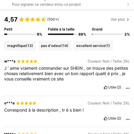
Pour signaler ce vendeur et/ou ce produit
4,57
(100+)
Voir plus
Petit
Fidèle à la taille
Grand
9%
89%
2%
magnifique
(13)
pas d'odeur
(14)
excellent service
(1)
w***s
Couleur: Noir / Taille: 2XL
J
’
aime
vraiment
commander
sur
SHEIN
,
on
trouve
des
petites
choses
relativement
bien
avec
un
bon
rapport
qualit
é
prix
,
je
vous
conseille
vraiment
ce
site
Utile
(2)
o***e
Couleur: Noir / Taille: 2XL
Correspond
à
la
description
,
tr
è
s
bien
!
Utile
(2)