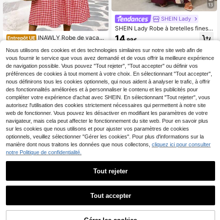
13
SHEIN Lady
SHEIN Lady Robe à bretelles fines i
mprimé floral décontractée pour fe
14
INAWLY Robe de vacan
Entrepôt UE
,99€
mmes grandes tailles, fête & voyag
ces casual à imprimé à carreaux gra
15
e
,03€
Nous utilisons des cookies et des technologies similaires sur notre site web afin de
nde taille
vous fournir le service que vous avez demandé et de vous offrir la meilleure expérience
de navigation possible. Vous pouvez "Tout rejeter", "Tout accepter" ou définir vos
préférences de cookies à tout moment à votre choix. En sélectionnant "Tout accepter",
nous définirons tous les cookies optionnels, qui nous aident à analyser le trafic, à offrir
des fonctionnalités améliorées et à personnaliser le contenu et les publicités pour
compléter votre expérience d'achat avec SHEIN. En sélectionnant "Tout rejeter", vous
autorisez l'utilisation des cookies strictement nécessaires qui permettent à notre site
web de fonctionner. Vous pouvez les désactiver en modifiant les paramètres de votre
navigateur, mais cela peut affecter le fonctionnement du site web. Pour en savoir plus
sur les cookies que nous utilisons et pour ajuster vos paramètres de cookies
optionnels, veuillez sélectionner "Gérer les cookies". Pour plus d'informations sur la
manière dont nous traitons les données que nous collectons,
cliquez ici pour consulter
notre Politique de confidentialité.
Tout rejeter
4
Tout accepter
SHEIN VCAY Robe de va
Entrepôt UE
cances grande taille à épaules dén
(1000+)
Robe midi slim à manches long
NEW
udées et manches courtes
ues et col asymétrique marron pour
18
AJOUTER AU