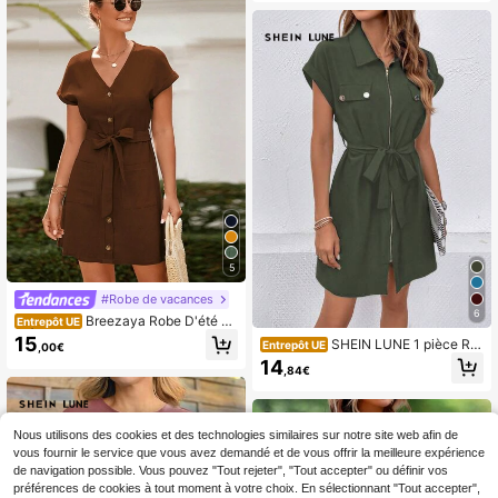
te
d'été, décontractée
5
#Robe de vacances
6
Breezaya Robe D'été Mi
Entrepôt UE
di À Boutons Avant De Couleur Unie
15
SHEIN LUNE 1 pièce Ro
Entrepôt UE
,00€
be décontractée à manches courte
14
,84€
s de couleur unie avec fermeture éc
lair, convient pour l'été
Nous utilisons des cookies et des technologies similaires sur notre site web afin de
vous fournir le service que vous avez demandé et de vous offrir la meilleure expérience
de navigation possible. Vous pouvez "Tout rejeter", "Tout accepter" ou définir vos
préférences de cookies à tout moment à votre choix. En sélectionnant "Tout accepter",