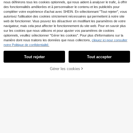
nous définirons tous les cookies optionnels, qui nous aident à analyser le trafic, à offrir
des fonctionnalités améliorées et à personnaliser le contenu et les publicités pour
compléter votre expérience d'achat avec SHEIN. En sélectionnant "Tout rejeter", vous
Afficher les articles similaires en stock
Voir tout
autorisez l'utilisation des cookies strictement nécessaires qui permettent à notre site
web de fonctionner. Vous pouvez les désactiver en modifiant les paramètres de votre
navigateur, mais cela peut affecter le fonctionnement du site web. Pour en savoir plus
sur les cookies que nous utilisons et pour ajuster vos paramètres de cookies
optionnels, veuillez sélectionner "Gérer les cookies". Pour plus d'informations sur la
5
manière dont nous traitons les données que nous collectons,
cliquez ici pour consulter
notre Politique de confidentialité.
Économiser 2,75€
5
SHEIN LUNE Robe moul
Tout rejeter
Tout accepter
Entrepôt UE
Désolés, ce produit est épuisé.
ante avec plis pour femmes, à manc
7
#Vert olive vintage
,25€
-27%
10,00€
hes chauve-souris, col rond, poche
Gérer les cookies
Balvessa Robe d'été dé
et couleur unie pour l'été
EN RUPTURE DE STOCK
Entrepôt UE
contractée à taille resserrée par cor
7
,35€
-49%
14,50€
don et sans manches, à rayures