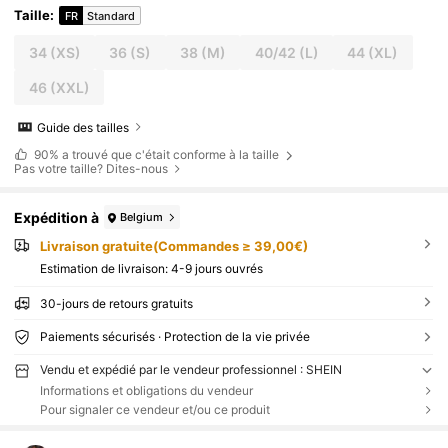
Taille
:
FR
Standard
34
(XS)
36
(S)
38
(M)
40/42
(L)
44
(XL)
46
(XXL)
Guide des tailles
90%
a trouvé que c'était conforme à la taille
Pas votre taille? Dites-nous
Expédition à
Belgium
Livraison gratuite(Commandes ≥ 39,00€)
Estimation de livraison:
4-9 jours ouvrés
30-jours de retours gratuits
Paiements sécurisés · Protection de la vie privée
Vendu et expédié par le vendeur professionnel : SHEIN
Informations et obligations du vendeur
Pour signaler ce vendeur et/ou ce produit