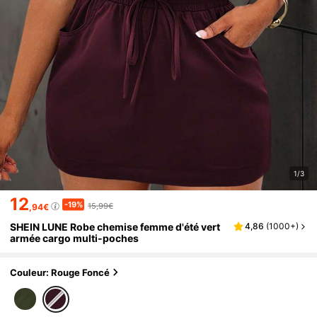
1/3
12
-19%
15,99€
,94€
SHEIN LUNE Robe chemise femme d'été vert
4,86
(
1000+
)
armée cargo multi-poches
Couleur: Rouge Foncé