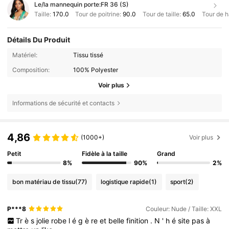
Le/la mannequin porte:
FR 36 (S)
Taille:
170.0
Tour de poitrine:
90.0
Tour de taille:
65.0
Tour de 
Détails Du Produit
Matériel:
Tissu tissé
Composition:
100% Polyester
Voir plus
Informations de sécurité et contacts
4,86
(1000+)
Voir plus
Petit
Fidèle à la taille
Grand
8%
90%
2%
bon matériau de tissu
(77)
logistique rapide
(1)
sport
(2)
P***8
Couleur: Nude / Taille: XXL
Tr
è
s
jolie
robe
l
é
g
è
re
et
belle
finition
.
N
'
h
é
site
pas
à