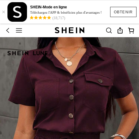
SHEIN-Mode en ligne
×
OBTENIR
Téléchargez l'APP & bénéficiez plus d'avantages !
(18,717)