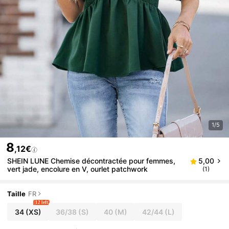
1/5
8
,12€
SHEIN LUNE Chemise décontractée pour femmes,
5,00
vert jade, encolure en V, ourlet patchwork
(1)
Taille
FR
12 left
34
(XS)
36/38
(S)
40
(M)
42/44
(L)