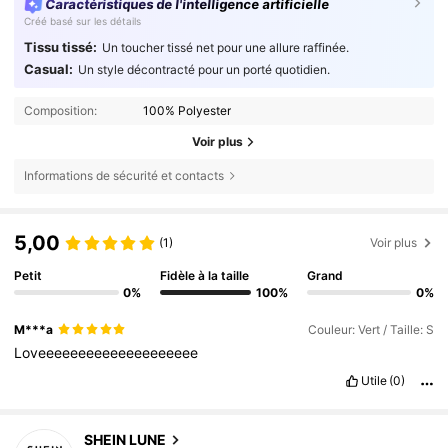
Caractéristiques de l'intelligence artificielle
Créé basé sur les détails
Tissu tissé:
Un toucher tissé net pour une allure raffinée.
Casual:
Un style décontracté pour un porté quotidien.
Composition:
100% Polyester
Voir plus
Informations de sécurité et contacts
5,00
(1)
Voir plus
Petit
Fidèle à la taille
Grand
0%
100%
0%
M***a
Couleur: Vert / Taille: S
Loveeeeeeeeeeeeeeeeeeee
Utile
(0)
1M Suiveurs
4,85
SHEIN LUNE
a***m
est en train de naviguer