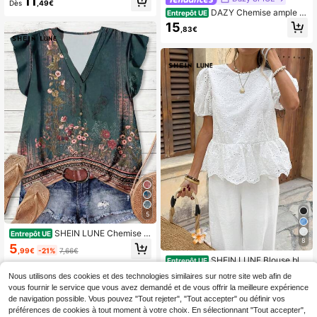
11
Dès
,49€
pour femmes, style décontracté pou
DAZY Chemise ample et
Entrepôt UE
r l'été
décontractée de style vacances po
15
,83€
ur femmes, nouvelle arrivée d'été p
our l'école
5
SHEIN LUNE Chemise m
Entrepôt UE
8
inimaliste pour femmes à col V avec
5
,99€
-21%
7,66€
motif floral rétro décontracté, conve
SHEIN LUNE Blouse bla
Entrepôt UE
nant pour les blouses d'été chics et
nche bohème pour femmes avec br
11
décontractées
Nous utilisons des cookies et des technologies similaires sur notre site web afin de
Dès
,46€
oderie florale,Blouse élégante d'été
vous fournir le service que vous avez demandé et de vous offrir la meilleure expérience
pour les vacances avec manches b
ouffantes et ourlet peplum,Tea Part
de navigation possible. Vous pouvez "Tout rejeter", "Tout accepter" ou définir vos
y
préférences de cookies à tout moment à votre choix. En sélectionnant "Tout accepter",