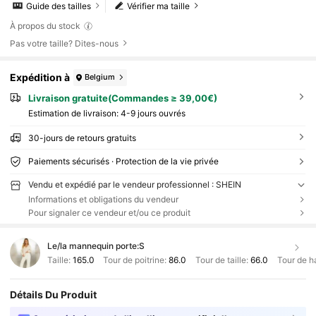
Guide des tailles
Vérifier ma taille
À propos du stock
Pas votre taille? Dites-nous
Expédition à
Belgium
Livraison gratuite(Commandes ≥ 39,00€)
Estimation de livraison:
4-9 jours ouvrés
30-jours de retours gratuits
Paiements sécurisés · Protection de la vie privée
Vendu et expédié par le vendeur professionnel : SHEIN
Informations et obligations du vendeur
Pour signaler ce vendeur et/ou ce produit
Le/la mannequin porte:
S
Taille:
165.0
Tour de poitrine:
86.0
Tour de taille:
66.0
Tour de h
Détails Du Produit