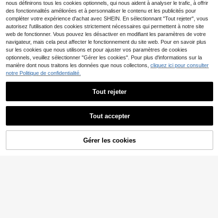
nous définirons tous les cookies optionnels, qui nous aident à analyser le trafic, à offrir
des fonctionnalités améliorées et à personnaliser le contenu et les publicités pour
compléter votre expérience d'achat avec SHEIN. En sélectionnant "Tout rejeter", vous
autorisez l'utilisation des cookies strictement nécessaires qui permettent à notre site
web de fonctionner. Vous pouvez les désactiver en modifiant les paramètres de votre
navigateur, mais cela peut affecter le fonctionnement du site web. Pour en savoir plus
sur les cookies que nous utilisons et pour ajuster vos paramètres de cookies
optionnels, veuillez sélectionner "Gérer les cookies". Pour plus d'informations sur la
manière dont nous traitons les données que nous collectons,
cliquez ici pour consulter
notre Politique de confidentialité.
Tout rejeter
6
GlowEve Blouse ample
Entrepôt UE
Tout accepter
à manches courtes imprimée col V
8
Dès
,99€
pour femmes
#Coupes oversized
Gérer les cookies
Easowa T-shirt noir en
AJOUTER AU PANIER
Entrepôt UE
mélange de coton pour femmes ave
(1000+)
c ourlet en dentelle élégant, col ron
7
d à manches courtes, Top décontra
Dès
,49€
cté pour tea party d'été, coupe amp
le, tee-shirt doux et stylé