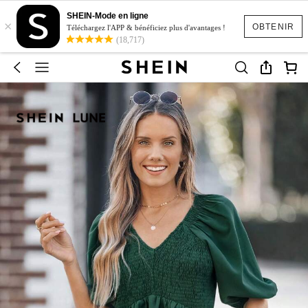
SHEIN-Mode en ligne
×
OBTENIR
Téléchargez l'APP & bénéficiez plus d'avantages !
(18,717)