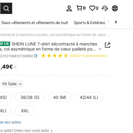
0
0
ouver. Press Enter to select.
Sous-vêtements et vêtements de nuit
Sports & Extérieur
Enfants
SHEIN LUNE T-shirt décontracté à manches courtes, col asymétrique en forme de cœur pailleté pour femmes, décontracté
SHEIN LUNE T-shirt décontracté à manches
ôt UE
s, col asymétrique en forme de cœur pailleté pour
s, décontracté
z2310196810169860
(1000+ Commentaires)
8
,49€
ICE AND AVAILABILITY
FR Taille
(XS)
36/38 (S)
40 (M)
42/44 (L)
(XL)
XXL
de des tailles
e taille? Dites-moi votre taille