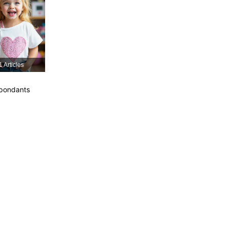
1 Articles
spondants