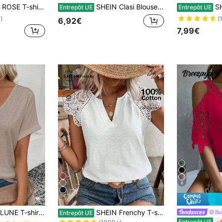
s pour femmes, imprimé de motifs de cœurs, pour l'été et le Nouvel An. Hauts graphiques pour femmes
SHEIN Clasi Blouse sans manches décontractée pour femmes avec imprimé à pois en feuille d'or
SHEIN T-shirt déco
Entrepôt UE
Entrepôt UE
)
(
6,92€
7,99€
6
18
de Entaillé Hauts, chemisiers et t-shirts pour fem
#3 BEST-SELLERS
emmes avec col en V, manchette évasée, imprimé cœur dégradé, pour le printemps/été
SHEIN Frenchy T-shirt en coton bambou blanc à col en V avec patchwork en dentelle soluble dans l'eau. Confortable et respirant pour le quotidien, les vacances et les déplacements. Style cottagecore, blanc, saison des mariages
Br
Entrepôt UE
(1000+)
Entrepôt UE
-