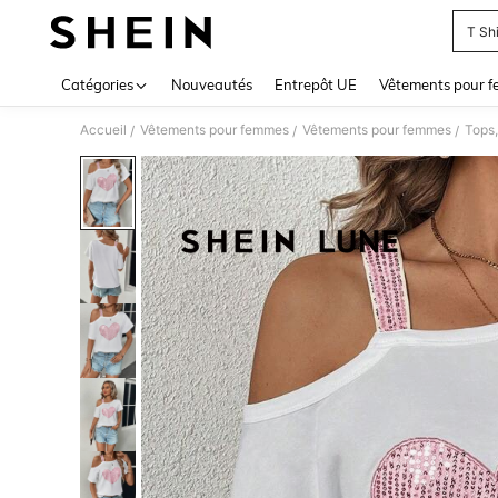
T Sh
Use up 
Catégories
Nouveautés
Entrepôt UE
Vêtements pour 
Accueil
Vêtements pour femmes
Vêtements pour femmes
Tops,
/
/
/