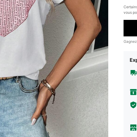
​Certain
vous po
Gagnez
Exp