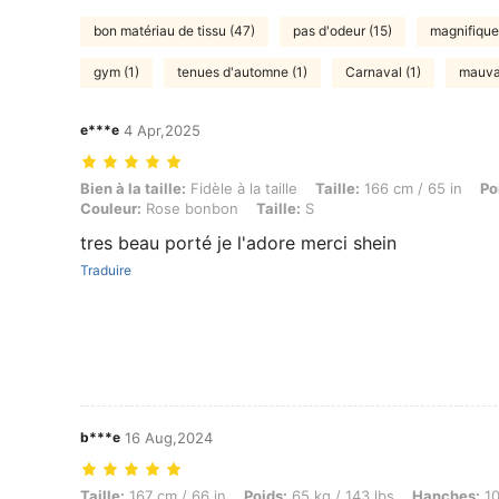
bon matériau de tissu (47)
pas d'odeur (15)
magnifique
gym (1)
tenues d'automne (1)
Carnaval (1)
mauvai
e***e
4 Apr,2025
Bien à la taille: Fidèle à la taille, Taille: 166 cm / 65 in, Poids: 60 kg
Bien à la taille:
Fidèle à la taille
Taille:
166 cm / 65 in
Po
Couleur:
Rose bonbon
Taille:
S
tres beau porté je l'adore merci shein
Traduire
b***e
16 Aug,2024
Taille: 167 cm / 66 in, Poids: 65 kg / 143 lbs, Hanches: 102 cm / 40 in
Taille:
167 cm / 66 in
Poids:
65 kg / 143 lbs
Hanches:
10