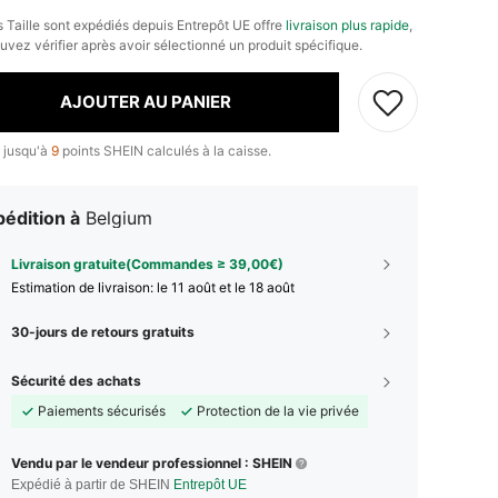
s Taille sont expédiés depuis Entrepôt UE offre
livraison plus rapide
,
uvez vérifier après avoir sélectionné un produit spécifique.
AJOUTER AU PANIER
 jusqu'à
9
points SHEIN calculés à la caisse.
édition à
Belgium
Livraison gratuite(Commandes ≥ 39,00€)
Estimation de livraison:
le 11 août et le 18 août
30-jours de retours gratuits
Sécurité des achats
Paiements sécurisés
Protection de la vie privée
Vendu par le vendeur professionnel : SHEIN
Expédié à partir de SHEIN
Entrepôt UE