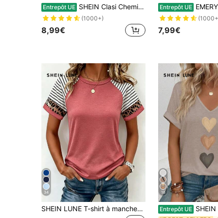
SHEIN Clasi Chemise Épaule Dénudée Vert Fluorescent Pour Femmes
EMERY ROSE T-shirt décontracté à col rond et manches courte
Entrepôt UE
Entrepôt UE
(1000+)
(1000+
8,99€
7,99€
34
18
SHEIN LUNE T-shirt à manches courtes col rond rayé blocs de couleurs décontracté polyvalent pour femme, usage quotidien et voyage
SHEIN LUNE T-shirt décontracté polyvalent pour f
Entrepôt UE