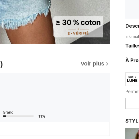
Descr
Informat
Taill
À Pr
)
Voir plus
Grand
11%
STYL