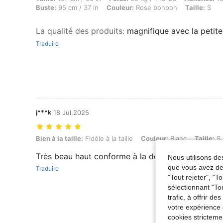
Buste:
95 cm / 37 in
Couleur:
Rose bonbon
Taille:
S
La qualité des produits
:
magnifique avec la petit
Traduire
j***k
18 Jul,2025
Bien à la taille: Fidèle à la taille, Couleur: Blanc, Taille: S
Bien à la taille:
Fidèle à la taille
Couleur:
Blanc
Taille:
S
Très beau haut conforme à la description je re
Nous utilisons des
que vous avez dem
Traduire
"Tout rejeter", "
sélectionnant "To
trafic, à offrir d
votre expérience 
cookies stricteme