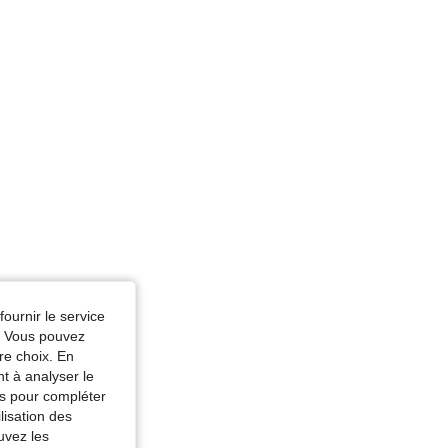
fournir le service
e. Vous pouvez
re choix. En
nt à analyser le
tés pour compléter
lisation des
uvez les