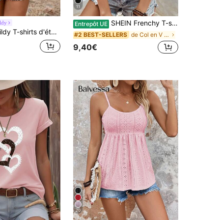
11
SHEIN Frenchy T-shirt col V avec bordure en dentelle contrastante et broderie en forme de cœur
ldy
Entrepôt UE
 d'été pour femmes avec épaules dénudées, imprimé de cœur et de musique pour festivals de musique, couleur grise
de Col en V Hauts, chemisiers et t-shirts pour fem
#2 BEST-SELLERS
9,40€
20