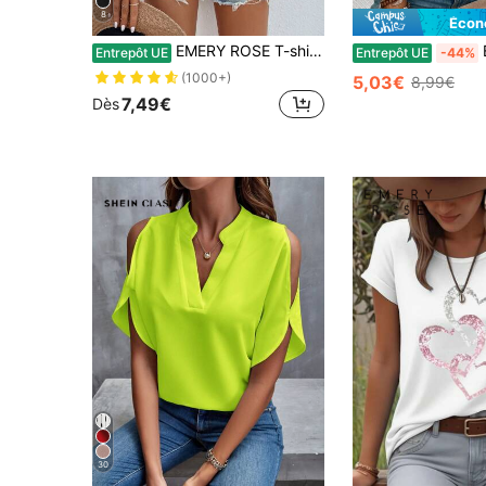
8
Écon
EMERY ROSE T-shirt à imprimé graphique pour femmes avec patchwork en dentelle, imprimé cœur et léopard
EMER
Entrepôt UE
Entrepôt UE
-44%
(1000+)
5,03€
8,99€
7,49€
Dès
30