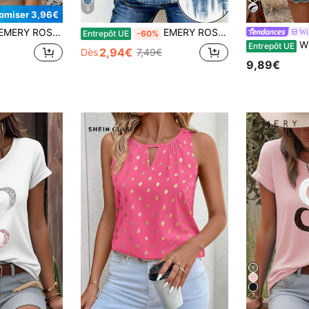
9
omiser 3,96€
Y ROSE Femmes Col V Revers Poignet, T-shirt décontracté et polyvalent à imprimé cœur dégradé, Printemps/Été
EMERY ROSE Débardeur décontracté pour femmes avec imprimé en jean, été
Wi
Entrepôt UE
-60%
Wildy T-shirts
Entrepôt UE
2,94€
Dès
7,49€
9,89€
7