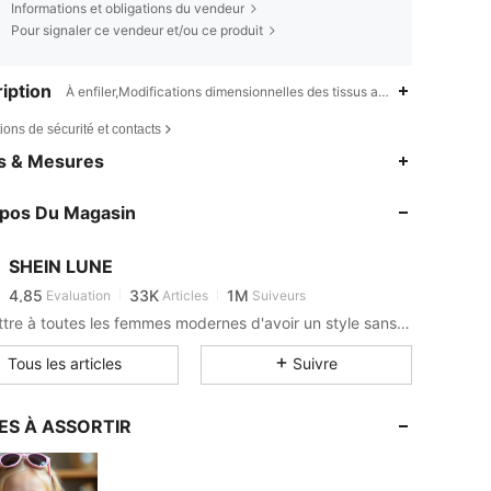
Informations et obligations du vendeur
Pour signaler ce vendeur et/ou ce produit
iption
À enfiler,Modifications dimensionnelles des tissus après lavage à do
ions de sécurité et contacts
4,85
33K
1M
es & Mesures
4,85
33K
1M
opos Du Magasin
4,85
33K
1M
4,85
33K
1M
SHEIN LUNE
4,85
33K
1M
Evaluation
Articles
Suiveurs
A***o
est en train de naviguer
4,85
33K
1M
Permettre à toutes les femmes modernes d'avoir un style sans limite.
4,85
33K
1M
Tous les articles
Suivre
4,85
33K
1M
4,85
33K
1M
ES À ASSORTIR
4,85
33K
1M