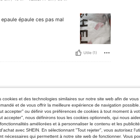
e epaule épaule ces pas mal
Utile (1)
commande totalement
 cookies et des technologies similaires sur notre site web afin de vous 
andé et de vous offrir la meilleure expérience de navigation possibl
Tout accepter" ou définir vos préférences de cookies à tout moment à vot
ut accepter", nous définirons tous les cookies optionnels, qui nous aide
es fonctionnalités améliorées et à personnaliser le contenu et les publici
d'achat avec SHEIN. En sélectionnant "Tout rejeter", vous autorisez l'uti
Utile (0)
nt nécessaires qui permettent à notre site web de fonctionner. Vous po