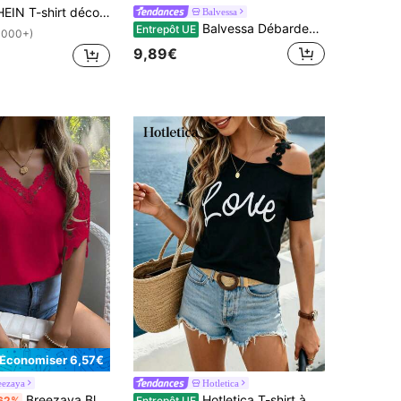
ntracté à manches courtes et col rond imprimé de motifs de cœur pour femmes, pour l'été et les vêtements du nouvel an. Hauts graphiques pour femmes
Balvessa
Balvessa Débardeur décontracté en maille brodée pour femmes
Entrepôt UE
1000+)
9,89€
Économiser 6,57€
eezaya
Hotletica
Breezaya Blouse ample à épaules dénudées avec dentelle contrastée et manches courtes, vêtements pour l'université
Hotletica T-shirt à manches courtes d'été pour femme avec imprimé lettres, patchwork épaule en dentelle, hauts graphiques pour femmes
62%
Entrepôt UE