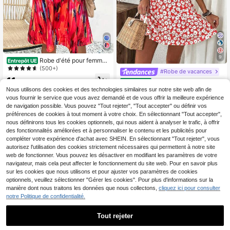
9
Robe d'été pour femmes
Entrepôt UE
à col en V et bretelles spaghetti - R
(500+)
#Robe de vacances
obe de plage sans manches avec i
11
Breezaya Robe jaune à
mprimé intégral, tenue de vacances
Entrepôt UE
,34€
bretelles spaghetti à imprimé floral
décontractée, élégante pour les fêt
Nous utilisons des cookies et des technologies similaires sur notre site web afin de
15
,34€
pour femme
es
vous fournir le service que vous avez demandé et de vous offrir la meilleure expérience
de navigation possible. Vous pouvez "Tout rejeter", "Tout accepter" ou définir vos
préférences de cookies à tout moment à votre choix. En sélectionnant "Tout accepter",
nous définirons tous les cookies optionnels, qui nous aident à analyser le trafic, à offrir
des fonctionnalités améliorées et à personnaliser le contenu et les publicités pour
compléter votre expérience d'achat avec SHEIN. En sélectionnant "Tout rejeter", vous
autorisez l'utilisation des cookies strictement nécessaires qui permettent à notre site
web de fonctionner. Vous pouvez les désactiver en modifiant les paramètres de votre
navigateur, mais cela peut affecter le fonctionnement du site web. Pour en savoir plus
sur les cookies que nous utilisons et pour ajuster vos paramètres de cookies
Afficher les articles similaires en stock
Voir tout
optionnels, veuillez sélectionner "Gérer les cookies". Pour plus d'informations sur la
manière dont nous traitons les données que nous collectons,
cliquez ici pour consulter
notre Politique de confidentialité.
Tout rejeter