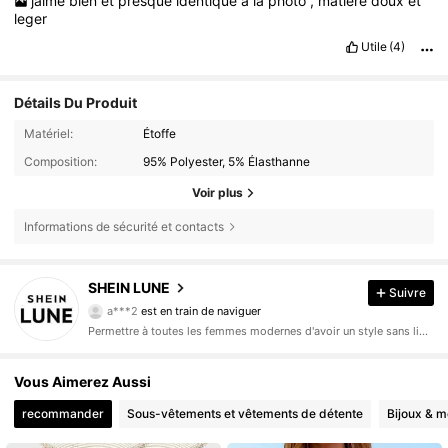
jaime
bien
et
presque
identique
a
la
photo
,
matiere
doux
et
leger
Utile
(4)
Détails Du Produit
Matériel:
Étoffe
Composition:
95% Polyester, 5% Élasthanne
Voir plus
Informations de sécurité et contacts
SHEIN LUNE
1M Suiveurs
4,85
Suivre
a***2
est en train de naviguer
1M Suiveurs
4,85
Permettre à toutes les femmes modernes d'avoir un style sans limite.
1M Suiveurs
4,85
1M Suiveurs
Vous Aimerez Aussi
4,85
1M Suiveurs
4,85
recommander
Sous-vêtements et vêtements de détente
Bijoux & m
1M Suiveurs
4,85