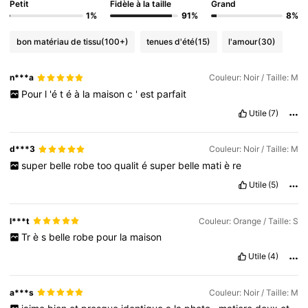
Petit
Fidèle à la taille
Grand
1%
91%
8%
bon matériau de tissu
(100+)
tenues d'été
(15)
l'amour
(30)
n***a
Couleur: Noir / Taille: M
Pour
l
'é
t
é
à
la
maison
c
'
est
parfait
Utile
(7)
d***3
Couleur: Noir / Taille: M
super
belle
robe
too
qualit
é
super
belle
mati
è
re
Utile
(5)
l***t
Couleur: Orange / Taille: S
Tr
è
s
belle
robe
pour
la
maison
Utile
(4)
a***s
Couleur: Noir / Taille: M