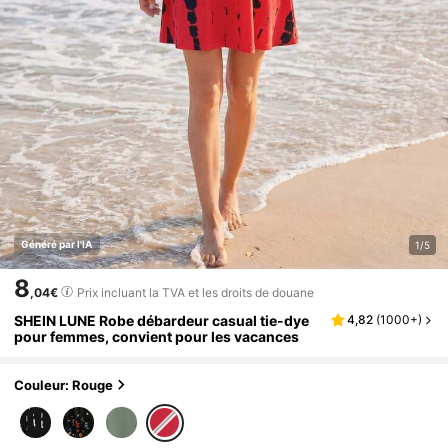
Généré par l'IA
1/5
8
,04€
Prix incluant la TVA et les droits de douane
SHEIN LUNE Robe débardeur casual tie-dye
4,82
(
1000+
)
pour femmes, convient pour les vacances
Couleur: Rouge