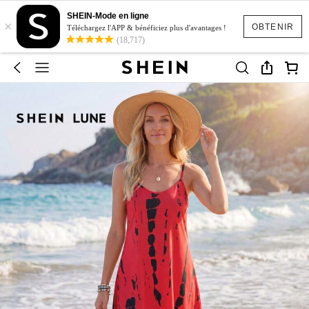
SHEIN-Mode en ligne
×
OBTENIR
Téléchargez l'APP & bénéficiez plus d'avantages !
(18,717)