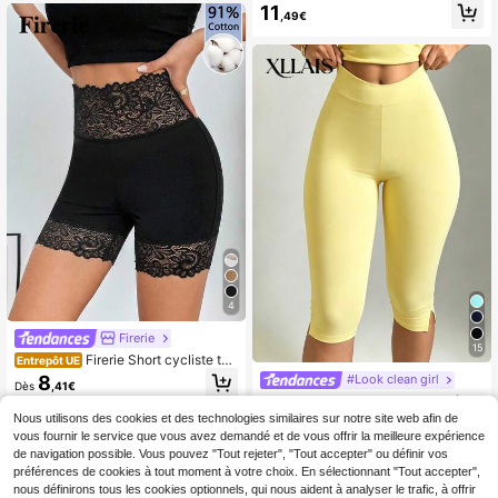
à la mode de couleur unie pour fem
11
,49€
mes, pour femmes de petite taille
4
Firerie
15
Firerie Short cycliste tail
Entrepôt UE
le haute en coton noir à dentelle co
8
#Look clean girl
Dès
,41€
ntrastante pour femmes - Confort él
XLLAIS Pantalon Capri Sport Déco
égant et sexy pour le quotidien, sou
ntracté Fitness Haute Élasticité Jau
Nous utilisons des cookies et des technologies similaires sur notre site web afin de
11
s les jupes, pour sortir, à la maison, l
,99€
ne pour Femmes, Ourlet Fendu, Été,
e yoga, l'école, les activités intérieu
vous fournir le service que vous avez demandé et de vous offrir la meilleure expérience
Athleisure
res, styles mignons et propres de fill
de navigation possible. Vous pouvez "Tout rejeter", "Tout accepter" ou définir vos
e, rétro vintage, pour le printemps et
préférences de cookies à tout moment à votre choix. En sélectionnant "Tout accepter",
l'été
nous définirons tous les cookies optionnels, qui nous aident à analyser le trafic, à offrir