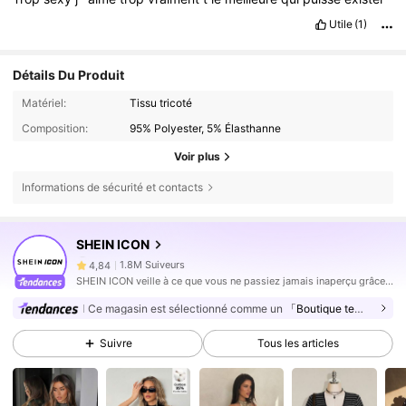
Utile
(1)
Détails Du Produit
Matériel:
Tissu tricoté
Composition:
95% Polyester, 5% Élasthanne
Voir plus
Informations de sécurité et contacts
1.8M Suiveurs
4,84
SHEIN ICON
1.8M Suiveurs
4,84
SHEIN ICON veille à ce que vous ne passiez jamais inaperçu grâce à ses looks toujours très tendance et tout aussi avant-gardistes.
1.8M Suiveurs
4,84
Ce magasin est sélectionné comme un
「Boutique tendance」
1.8M Suiveurs
4,84
Suivre
Tous les articles
1.8M Suiveurs
4,84
1.8M Suiveurs
4,84