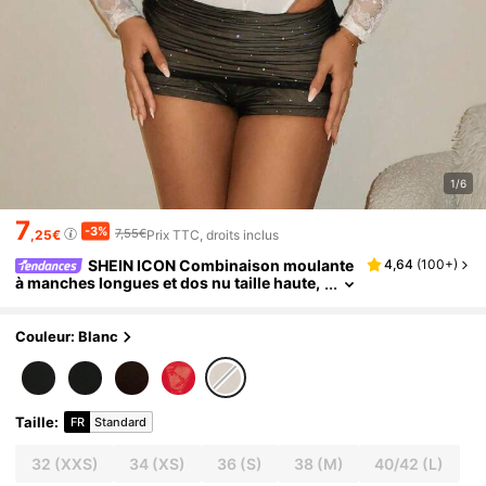
1/6
7
-3%
7,55€
,25€
Prix TTC, droits inclus
SHEIN ICON Combinaison moulante
4,64
(
100+
)
à manches longues et dos nu taille haute,
patchwork de dentelle style Y2K pour fem
mes
Couleur: Blanc
Taille
:
FR
Standard
32
(XXS)
34
(XS)
36
(S)
38
(M)
40/42
(L)