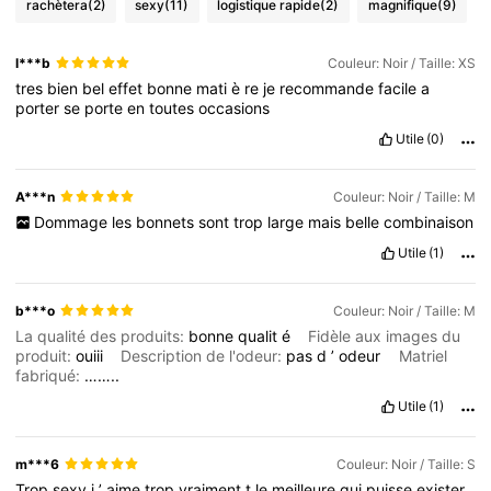
rachètera
(2)
sexy
(11)
logistique rapide
(2)
magnifique
(9)
l***b
Couleur: Noir / Taille: XS
tres
bien
bel
effet
bonne
mati
è
re
je
recommande
facile
a
porter
se
porte
en
toutes
occasions
Utile
(0)
A***n
Couleur: Noir / Taille: M
Dommage
les
bonnets
sont
trop
large
mais
belle
combinaison
Utile
(1)
b***o
Couleur: Noir / Taille: M
La qualité des produits:
bonne
qualit
é
Fidèle aux images du
produit:
ouiii
Description de l'odeur:
pas
d
’
odeur
Matriel
fabriqué:
……..
Utile
(1)
m***6
Couleur: Noir / Taille: S
Trop
sexy
j
’
aime
trop
vraiment
t
le
meilleure
qui
puisse
exister