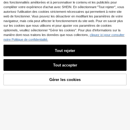
des fonctionnalités améliorées et à personnaliser le contenu et les publicités pour
compléter votre expérience d'achat avec SHEIN. En sélectionnant "Tout rejeter", vous
autorisez l'utilisation des cookies strictement nécessaires qui permettent à notre site
web de fonctionner. Vous pouvez les désactiver en modifiant les paramètres de votre
navigateur, mais cela peut affecter le fonctionnement du site web. Pour en savoir plus
sur les cookies que nous utilisons et pour ajuster vos paramètres de cookies
Afficher les articles similaires en stock
Voir tout
optionnels, veuillez sélectionner "Gérer les cookies". Pour plus d'informations sur la
manière dont nous traitons les données que nous collectons,
cliquez ici pour consulter
notre Politique de confidentialité.
Tout rejeter
Tout accepter
Désolés, ce produit est épuisé.
Gérer les cookies
EN RUPTURE DE STOCK