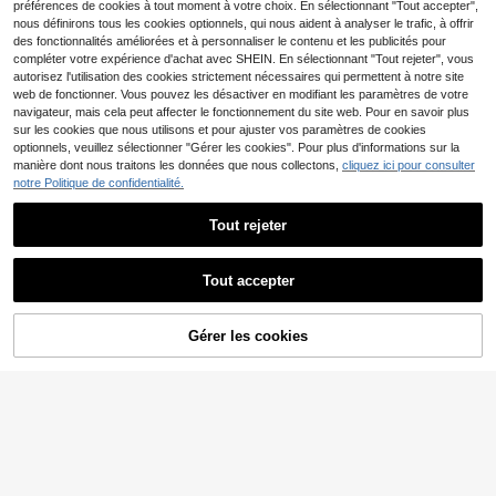
préférences de cookies à tout moment à votre choix. En sélectionnant "Tout accepter",
d'école à manches longues
nous définirons tous les cookies optionnels, qui nous aident à analyser le trafic, à offrir
des fonctionnalités améliorées et à personnaliser le contenu et les publicités pour
compléter votre expérience d'achat avec SHEIN. En sélectionnant "Tout rejeter", vous
autorisez l'utilisation des cookies strictement nécessaires qui permettent à notre site
web de fonctionner. Vous pouvez les désactiver en modifiant les paramètres de votre
navigateur, mais cela peut affecter le fonctionnement du site web. Pour en savoir plus
sur les cookies que nous utilisons et pour ajuster vos paramètres de cookies
optionnels, veuillez sélectionner "Gérer les cookies". Pour plus d'informations sur la
manière dont nous traitons les données que nous collectons,
cliquez ici pour consulter
notre Politique de confidentialité.
SHEIN BAE
Tout rejeter
4
SHEIN BAE Blouse femme printemp
9
16
s blanc unicolore sexy romantique
Afficher les articles similaires en stock
Voir tout
,99€
MUSERA
15
col V à volants manches longues a
Économiser 0,24€
Tout accepter
MUSERA Top rayé à ma
Entrepôt UE
vec lien à l'ourlet, chemise de vaca
Désolés, ce produit est épuisé.
10
Économiser 0,10€
nches longues brodé, décontracté,
nces et voyage, chemise de la Sain
Elia
,08€
élégant, idéal pour les vacances,
t-Valentin, chemise romantique dou
Cardigan boutonné de style mode d
Dazy Weekend
l'aéroport, la rentrée, le bureau, le p
ce, chemise de trajet quotidien, che
Gérer les cookies
11
e rue, Top à manches longues slim
EN RUPTURE DE STOCK
rintemps, l'été et les jours fériés
,25€
-2%
11,49€
mise de princesse, chemise blanch
DAZY Femmes T-shirt casual à col r
de couleur unie, printemps
e, chemise d'anniversaire, chemise
9
ond et boutons devant de couleur u
,89€
-1%
9,99€
de demoiselle d'honneur de mariag
nie, vêtements d'automne style pre
e
ppy, hauts à manches longues pour
femmes