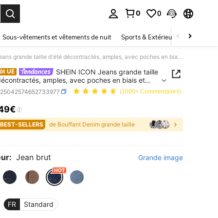
0
0
ouver. Press Enter to select.
Sous-vêtements et vêtements de nuit
Sports & Extérieur
Enfants
SHEIN ICON Jeans grande taille d'été décontractés, amples, avec poches en biais et jambes larges
SHEIN ICON Jeans grande taille
ôt UE
décontractés, amples, avec poches en biais et
 larges
z25042574652733977
(1000+ Commentaires)
,49€
ICE AND AVAILABILITY
 BEST-SELLERS
de Bouffant Denim grande taille
ur:
Jean brut
Grande image
FR
Standard