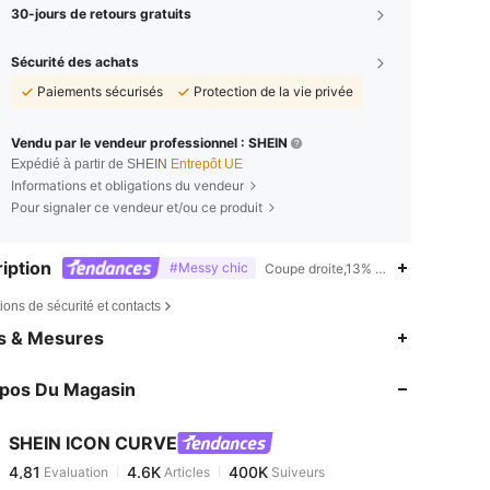
30-jours de retours gratuits
Sécurité des achats
Paiements sécurisés
Protection de la vie privée
Vendu par le vendeur professionnel : SHEIN
Expédié à partir de SHEIN
Entrepôt UE
Informations et obligations du vendeur
Pour signaler ce vendeur et/ou ce produit
iption
#Messy chic
Coupe droite,13% Viscose,5% Polyes
ions de sécurité et contacts
4,81
4.6K
400K
es & Mesures
4,81
4.6K
400K
opos Du Magasin
4,81
4.6K
400K
4,81
4.6K
400K
SHEIN ICON CURVE
4,81
4.6K
400K
Evaluation
Articles
Suiveurs
r***o
est en train de naviguer
4,81
4.6K
400K