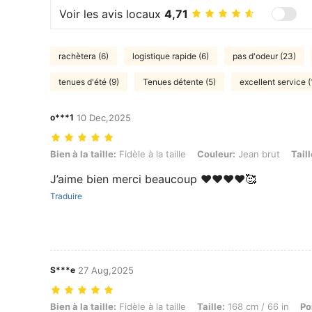
Voir les avis locaux
4,71
rachètera (6)
logistique rapide (6)
pas d'odeur (23)
tenues d'été (9)
Tenues détente (5)
excellent service (
o***1
10 Dec,2025
Bien à la taille: Fidèle à la taille, Couleur: Jean brut, Taille: 4XL
Bien à la taille:
Fidèle à la taille
Couleur:
Jean brut
Taill
J’aime bien merci beaucoup ❤️❤️❤️❤️🥰
Traduire
S***e
27 Aug,2025
Bien à la taille: Fidèle à la taille, Taille: 168 cm / 66 in, Poids: 75 
Bien à la taille:
Fidèle à la taille
Taille:
168 cm / 66 in
Po