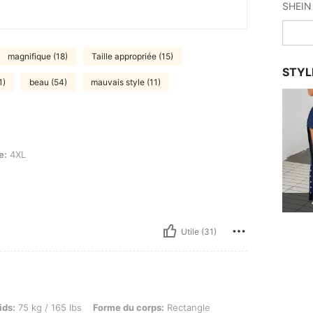
magnifique (18)
Taille appropriée (15)
STYL
1)
beau (54)
mauvais style (11)
e:
4XL
Utile (31)
kg / 165 lbs, Forme du corps: Rectangle, Hanches: 108 cm / 43 in, Taille: 106 cm / 42 
ids:
75 kg / 165 lbs
Forme du corps:
Rectangle