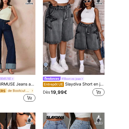
URMUSE
#Short en jean
ans amples et décontractés à taille haute avec poches pour femmes grandes tailles
Slaydiva Short en jean décontracté sans stretch pour femmes grandes tailles
Entrepôt UE
de Bootcut Denim grande taille
ERS
19,99€
Dès