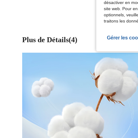
Voir Plus D
désactiver en mod
site web. Pour en
optionnels, veuil
traitons les donn
Gérer les coo
Plus de Détails(4)