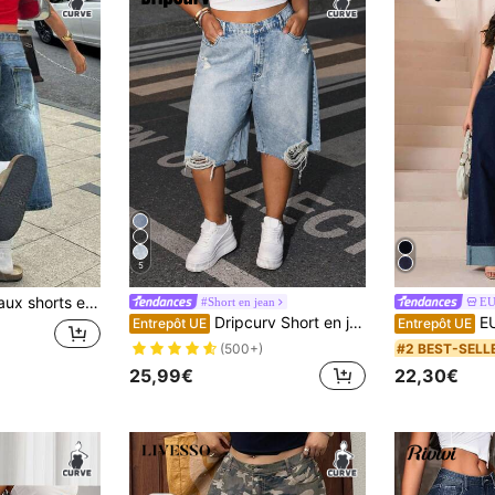
5
reetwear européen et américain, taille mi-haute, non stretch, grande taille, pour le printemps/été
#Short en jean
E
Dripcurv Short en jean bleu clair grande taille, design déchiré rétro casual, parfait pour les vacances d'été.
EURMUSE Je
Entrepôt UE
Entrepôt UE
#2 BEST-SELL
(500+)
25,99€
22,30€