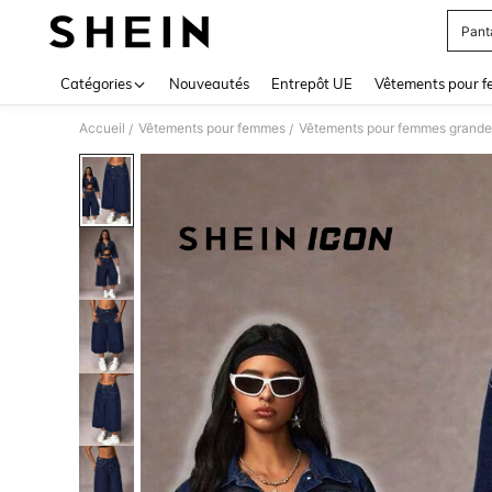
Pant
Use up 
Catégories
Nouveautés
Entrepôt UE
Vêtements pour 
Accueil
Vêtements pour femmes
Vêtements pour femmes grandes
/
/