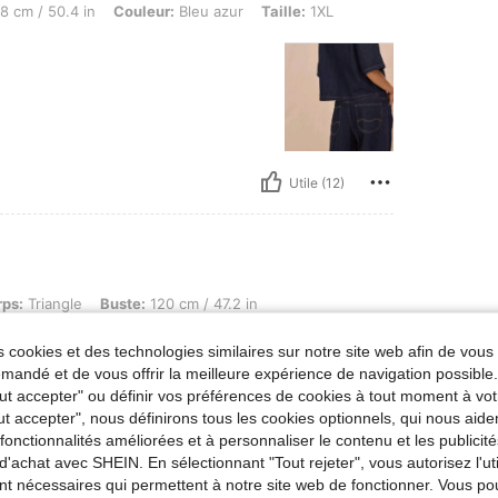
8 cm / 50.4 in
Couleur:
Bleu azur
Taille:
1XL
Utile (12)
e, Buste: 120 cm / 47.2 in, Taille: 103 cm / 41 in, Hanches: 134 cm / 53 in, Couleur:
rps:
Triangle
Buste:
120 cm / 47.2 in
Noir
Taille:
0XL
 cookies et des technologies similaires sur notre site web afin de vous 
andé et de vous offrir la meilleure expérience de navigation possibl
Tout accepter" ou définir vos préférences de cookies à tout moment à vot
ut accepter", nous définirons tous les cookies optionnels, qui nous aide
es fonctionnalités améliorées et à personnaliser le contenu et les publici
Utile (8)
d'achat avec SHEIN. En sélectionnant "Tout rejeter", vous autorisez l'uti
nt nécessaires qui permettent à notre site web de fonctionner. Vous po