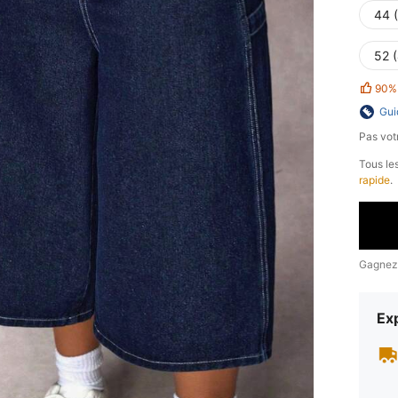
44 
52 
90%
Gui
Pas votr
Tous les
rapide
.
Gagnez
Exp