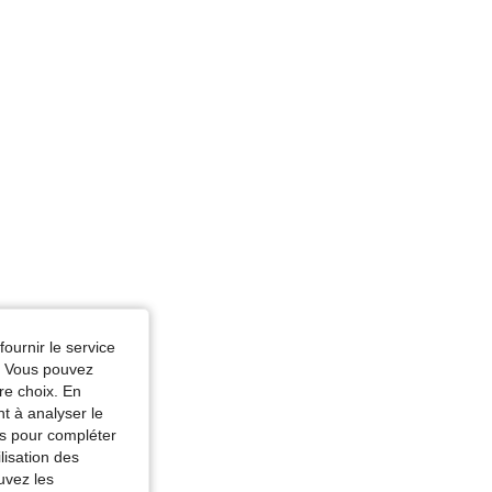
 Noir, Taille: 0XL
fournir le service
e. Vous pouvez
re choix. En
nt à analyser le
tés pour compléter
lisation des
uvez les