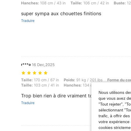
Hanches:
108 cm / 43 in
Taille:
106 cm / 42 in
Buste:
12
super sympa aux chouettes finitions
Traduire
r***o
16 Dec,2025
Taille: 170 cm / 67 in, Poids: 91 kg / 201 lbs, Forme du corps: Triangl
Taille:
170 cm / 67 in
Poids:
91 kg / 201 lbs
Forme du co
Taille:
103 cm / 41 in
Hanches:
134 cm / 53 in
Couleur:
Nous utilisons des
Trop bien rien à dire vraiment toppppppppppp
que vous avez dem
Traduire
"Tout rejeter", "
sélectionnant "To
trafic, à offrir d
votre expérience 
cookies stricteme