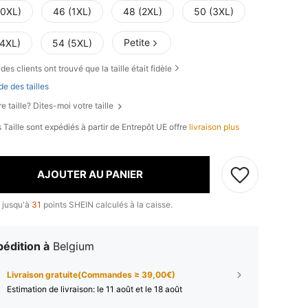
(0XL)
46 (1XL)
48 (2XL)
50 (3XL)
Petite
(4XL)
54 (5XL)
des clients ont trouvé que la taille était fidèle
de des tailles
e taille? Dites-moi votre taille
 Taille sont expédiés à partir de Entrepôt UE offre
livraison plus
AJOUTER AU PANIER
 jusqu'à
31
points SHEIN calculés à la caisse.
édition à
Belgium
Livraison gratuite(Commandes ≥ 39,00€)
Estimation de livraison:
le 11 août et le 18 août