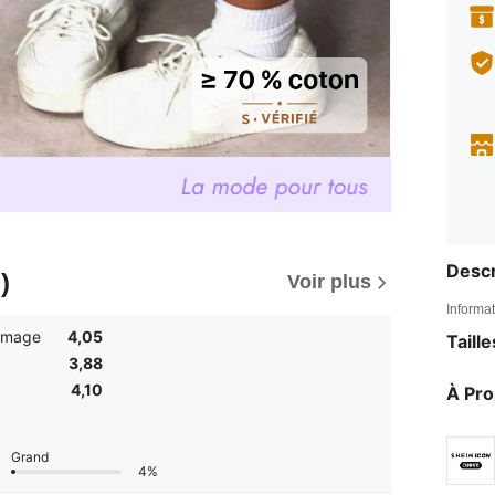
Descr
)
Voir plus
Informat
'image
4,05
Taill
3,88
4,10
À Pr
Grand
4%