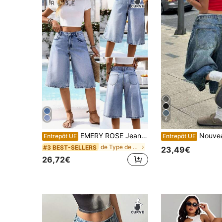
6
EMERY ROSE Jeans amples délavés style casual pour femmes grande taille
Nouveaux shorts en jean amples et décontractés de style st
Entrepôt UE
Entrepôt UE
de Type de corps en V Articles en jean grandes tailles
#3 BEST-SELLERS
23,49€
26,72€