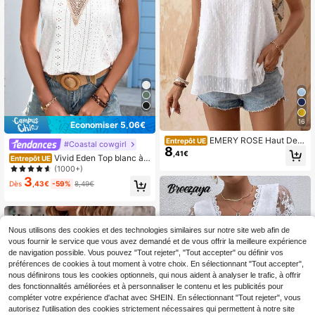
16
Économiser 5,06€
EMERY ROSE Haut De R
Entrepôt UE
#Coastal cowgirl
8
éservoir À Encolure Ronde De Patc
,41€
Vivid Eden Top blanc à p
Entrepôt UE
hwork D'applique Florale Pour Fem
anneau de dentelle guipure de print
(1000+)
me
emps, broderie à œillet
3
Dès
,43€
-59%
8,49€
Nous utilisons des cookies et des technologies similaires sur notre site web afin de
vous fournir le service que vous avez demandé et de vous offrir la meilleure expérience
de navigation possible. Vous pouvez "Tout rejeter", "Tout accepter" ou définir vos
préférences de cookies à tout moment à votre choix. En sélectionnant "Tout accepter",
nous définirons tous les cookies optionnels, qui nous aident à analyser le trafic, à offrir
des fonctionnalités améliorées et à personnaliser le contenu et les publicités pour
compléter votre expérience d'achat avec SHEIN. En sélectionnant "Tout rejeter", vous
autorisez l'utilisation des cookies strictement nécessaires qui permettent à notre site