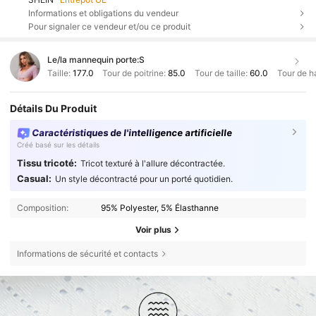
Informations et obligations du vendeur
Pour signaler ce vendeur et/ou ce produit
Le/la mannequin porte:
S
Taille:
177.0
Tour de poitrine:
85.0
Tour de taille:
60.0
Tour de h
Détails Du Produit
Caractéristiques de l'intelligence artificielle
Créé basé sur les détails
Tissu tricoté:
Tricot texturé à l'allure décontractée.
Casual:
Un style décontracté pour un porté quotidien.
Composition:
95% Polyester, 5% Élasthanne
Voir plus
Informations de sécurité et contacts