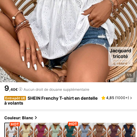
1/5
9
,40€
Aucun droit de douane supplémentaire
SHEIN Frenchy T-shirt en dentelle
4,85
(
1000+
)
Entrepôt UE
à volants
Couleur: Blanc