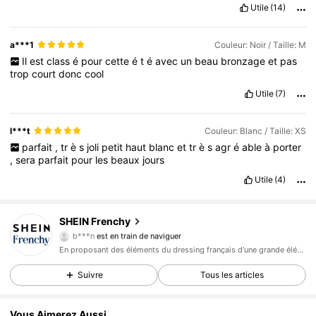
Utile
(14)
a***1
Couleur: Noir / Taille: M
Il
est
class
é
pour
cette
é
t
é
avec
un
beau
bronzage
et
pas
trop
court
donc
cool
Utile
(7)
l***t
Couleur: Blanc / Taille: XS
parfait
,
tr
è
s
joli
petit
haut
blanc
et
tr
è
s
agr
é
able
à
porter
,
sera
parfait
pour
les
beaux
jours
Utile
(4)
876K Suiveurs
4,83
SHEIN Frenchy
b***n
est en train de naviguer
876K Suiveurs
4,83
En proposant des éléments du dressing français d'une grande élégance.
876K Suiveurs
4,83
Suivre
Tous les articles
876K Suiveurs
4,83
876K Suiveurs
4,83
Vous Aimerez Aussi