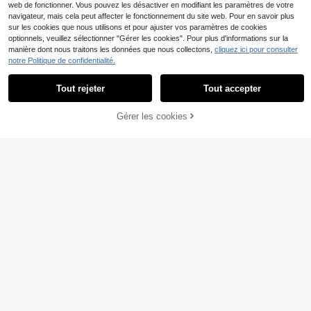
web de fonctionner. Vous pouvez les désactiver en modifiant les paramètres de votre
navigateur, mais cela peut affecter le fonctionnement du site web. Pour en savoir plus
sur les cookies que nous utilisons et pour ajuster vos paramètres de cookies
optionnels, veuillez sélectionner "Gérer les cookies". Pour plus d'informations sur la
manière dont nous traitons les données que nous collectons,
cliquez ici pour consulter
5
notre Politique de confidentialité.
Breezaya
Breezaya Blouse à détai
Entrepôt UE
Tout rejeter
Tout accepter
l de dentelle à tulle brodé
(1000+)
#Tenues décontractées
9
,99€
Hotletica Top Sans Man
Gérer les cookies
Entrepôt UE
CRAQUEZ DES MAINTENANT
AJOUTER AU PANIER
8
ches Unicolore Col En V
,99€