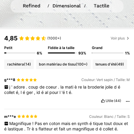
4,85
(1000+)
Voir plus
Petit
Fidèle à la taille
Grand
6%
93%
1%
rachètera
(14)
bon matériau de tissu
(100+)
tenues d'été
(49)
g***8
Couleur: Vert sapin / Taille: M
j
'
adore
.
coup
de
coeur
.
la
mati
è
re
la
broderie
jolie
d
é
collet
é,
l
é
ger
,
id
é
al
pour
l
'é
t
é.
Utile
(44)
m***e
Couleur: Blanc / Taille: S
Magnifique
!
Pas
en
coton
mais
en
synth
é
tique
tout
doux
et
é
lastique
.
Tr
è
s
flatteur
et
fait
un
magnifique
d
é
collet
é.