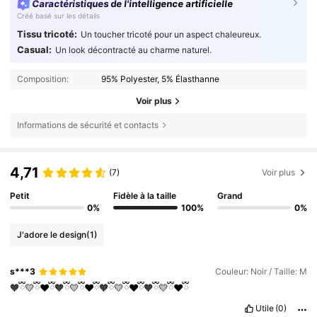
Caractéristiques de l'intelligence artificielle
Créé basé sur les détails
Tissu tricoté:
Un toucher tricoté pour un aspect chaleureux.
Casual:
Un look décontracté au charme naturel.
Composition:
95% Polyester, 5% Élasthanne
Voir plus
Informations de sécurité et contacts
4,71
(7)
Voir plus
Petit
Fidèle à la taille
Grand
0%
100%
0%
J'adore le design
(1)
s***3
Couleur: Noir / Taille: M
🧡ྀི💛ྀི❤️ྀི🧡ྀི💛ྀི❤️ྀི🧡ྀི💛ྀི❤️ྀི🧡ྀི💛ྀི❤️ྀི
Utile
(0)