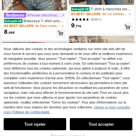
7
T-shirt à manches longu
Entrepôt UE
es côtelé à rayures contrastées pou
#3 BEST-SELLERS
de Col bateau Hauts, chemisiers et t-shirts pour f
#Tenues décontractées
r femmes, décontracté et d'intérieur,
(500+)
Breezaya T-shirt unicol
Entrepôt UE
printemps
9
ore col rond
#3 BEST-SELLERS
de Sans manches T-shirts pour femmes
,77€
8
,49€
Nous utilisons des cookies et des technologies similaires sur notre site web afin de
vous fournir le service que vous avez demandé et de vous offrir la meilleure expérience
de navigation possible. Vous pouvez "Tout rejeter", "Tout accepter" ou définir vos
préférences de cookies à tout moment à votre choix. En sélectionnant "Tout accepter",
nous définirons tous les cookies optionnels, qui nous aident à analyser le trafic, à offrir
des fonctionnalités améliorées et à personnaliser le contenu et les publicités pour
compléter votre expérience d'achat avec SHEIN. En sélectionnant "Tout rejeter", vous
autorisez l'utilisation des cookies strictement nécessaires qui permettent à notre site
web de fonctionner. Vous pouvez les désactiver en modifiant les paramètres de votre
navigateur, mais cela peut affecter le fonctionnement du site web. Pour en savoir plus
sur les cookies que nous utilisons et pour ajuster vos paramètres de cookies
optionnels, veuillez sélectionner "Gérer les cookies". Pour plus d'informations sur la
manière dont nous traitons les données que nous collectons,
cliquez ici pour consulter
notre Politique de confidentialité.
17
Tout rejeter
Tout accepter
19
Resyla T-shirt graphique
Entrepôt UE
pour femmes, nouveau design d'ét
(1000+)
SHEIN Frenchy T-shirt à
Entrepôt UE
é, blanc avec cœur rouge et broderi