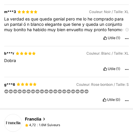
m***3
Couleur: Noir / Taille: XL
La
verdad
es
que
queda
genial
pero
me
lo
he
comprado
para
un
pantal
ó
n
blanco
elegante
que
tiene
y
queda
un
conjunto
muy
bonito
ha
habido
muy
bien
envuelto
muy
pronto
fenomenal
como
siempre
y
el
proveedor
log
í
stico
un
trabajo
excelente
Utile
(1)
como
siempre
gracias
b***r
Couleur: Blanc / Taille: XL
Dobra
Utile
(1)
g***6
Couleur: Rose bonbon / Taille: S
😍😍😍😍😍😍😍😍😍😍😍😍😍😍😍😍😍😍😍
Utile
(0)
1.6M Suiveurs
4,72
Franclia
1.6M Suiveurs
4,72
m***6
est en train de naviguer