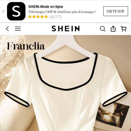
SHEIN-Mode en ligne
×
OBTENIR
Téléchargez l'APP & bénéficiez plus d'avantages !
(18,717)