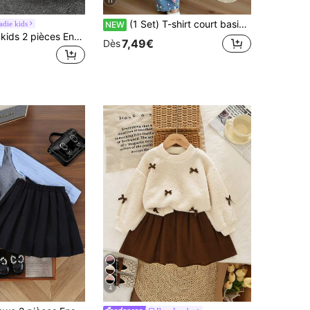
11
(1 Set) T-shirt court basique et pantalon large pour jeunes filles, style décontracté et frais, avec motif cerise diamant et cœur diamant coloré
adie kids
NEW
SHEIN Elladie kids 2 pièces Ensemble de veste à col tailleur à manches longues et robe patineuse à imprimé floral à taille élastique, convient pour une tenue décontractée, de vacances, de printemps/automne pour jeune fille. 2 pièces Tenues pour jeune fille Veste en velours côtelé Veste en velours côtelé pour jeune fille Veste en velours côtelé pour jeune fille en hiver
7,49€
Dès
4
de Court Ensemble de chemises pour jeunes filles
ERS