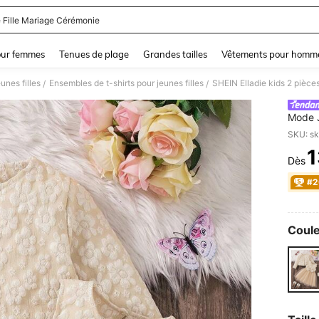
 Fille Mariage Cérémonie
and down arrow keys to navigate search Dernière recherche and Rechercher et Tr
our femmes
Tenues de plage
Grandes tailles
Vêtements pour homm
unes filles
Ensembles de t-shirts pour jeunes filles
/
/
Mode 
Veste 
SKU: s
1
Dès
PR
#2
Coule