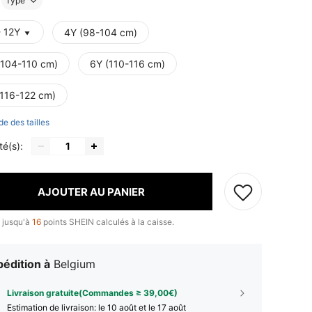
Type
- 12Y
4Y (98-104 cm)
(104-110 cm)
6Y (110-116 cm)
(116-122 cm)
de des tailles
té(s):
AJOUTER AU PANIER
 jusqu'à
16
points SHEIN calculés à la caisse.
édition à
Belgium
Livraison gratuite(Commandes ≥ 39,00€)
Estimation de livraison:
le 10 août et le 17 août