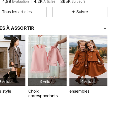
a***6
est en train de naviguer
4,89
4.2K
365K
Tous les articles
Suivre
4,89
4.2K
365K
4,89
4.2K
365K
ES À ASSORTIR
4,89
4.2K
365K
4,89
4.2K
365K
3 Articles
9 Articles
6 Articles
e style
Choix
ensembles
correspondants