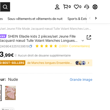
0
0
ouver. Press Enter to select.
es
Sous-vêtements et vêtements de nuit
Sports & Extérieur
Enfant
SHEIN Elladie kids 2 pièces/set Jeune Fille Mode Jacquard nœud Tulle Volant Manches Longues Veste & Jupe Ensemble, Automne/Hiver
SHEIN Elladie kids 2 pièces/set Jeune Fille
Jacquard nœud Tulle Volant Manches Longues
& Jupe Ensemble, Automne/Hiver
k2409043251039519
(1000+ Commentaires)
3
,99€
ICE AND AVAILABILITY
Aucun droit de douane supplémentaire
0 BEST-SELLERS
de Manches longues Ensembles de t-shirts pour jeun
ur:
Nude
Grande image