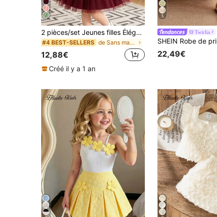
5
2 pièces/set Jeunes filles Élégante mode douce style dame Ensemble de veste en cardigan motif flocon de neige et robe en tulle avec nœud papillon
Twirlia
de Sans manches Ensembles d'extérieur pour jeunes
#4 BEST-SELLERS
22,49€
12,88€
Créé il y a 1 an