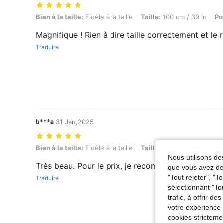
Bien à la taille: Fidèle à la taille, Taille: 100 cm / 39 in, Poids: 16 kg
Bien à la taille:
Fidèle à la taille
Taille:
100 cm / 39 in
Po
Magnifique ! Rien à dire taille correctement et le 
Traduire
b***a
31 Jan,2025
Bien à la taille: Fidèle à la taille, Taille: 110 cm / 43 in, Poids: 20 kg
Bien à la taille:
Fidèle à la taille
Taille:
110 cm / 43 in
Po
Nous utilisons des
Très beau. Pour le prix, je recommande. Fidèle à la
que vous avez dem
"Tout rejeter", "
Traduire
sélectionnant "To
trafic, à offrir d
votre expérience 
cookies stricteme