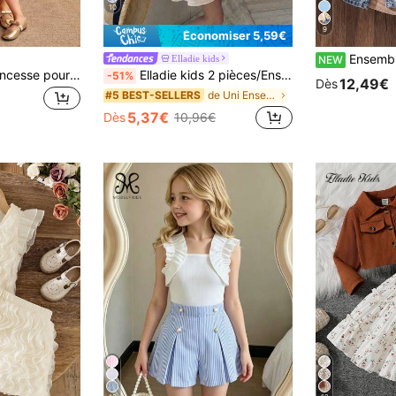
10
9
Économiser 5,59€
Ensemble 2 pièces Xiyin pour filles de 4 à 7 ans : Sweat-shirt blanc mignon à col rond, associé à un nœud en denim orné
Elladie kids
NEW
SHEIN Robe de princesse pour fille, couleur abricot, style parfumé léger, ensemble veste et jupe, robe en maille, robes de soirée élégantes
Elladie kids 2 pièces/Ensemble Tenue d'été pour jeune fille 7e anniversaire,Chemise sans manches à col floral,manches évasées,dos ouvert et cascade+Jupe à volants blanche
-51%
12,49€
Dès
de Uni Ensemble débardeur pour jeunes filles
#5 BEST-SELLERS
5,37€
Dès
10,96€