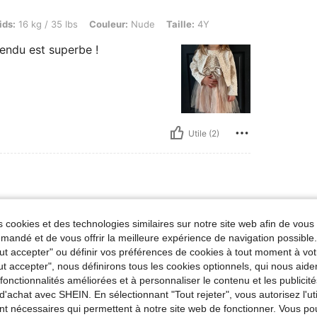
 / 35 lbs, Couleur: Nude, Taille: 4Y
ids:
16 kg / 35 lbs
Couleur:
Nude
Taille:
4Y
rendu est superbe !
Utile (2)
 / 44 lbs, Couleur: Rouge, Taille: 7Y
ids:
20 kg / 44 lbs
Couleur:
Rouge
Taille:
7Y
 cookies et des technologies similaires sur notre site web afin de vous 
 taille
andé et de vous offrir la meilleure expérience de navigation possibl
Tout accepter" ou définir vos préférences de cookies à tout moment à vot
ut accepter", nous définirons tous les cookies optionnels, qui nous aide
es fonctionnalités améliorées et à personnaliser le contenu et les publici
d'achat avec SHEIN. En sélectionnant "Tout rejeter", vous autorisez l'uti
nt nécessaires qui permettent à notre site web de fonctionner. Vous po