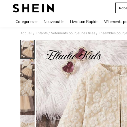
Robe
Use up 
Catégories
Nouveautés
Livraison Rapide
Vêtements p
Accueil
Enfants
Vêtements pour jeunes filles
Ensembles pour je
/
/
/