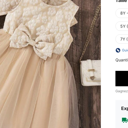
Taille
8Y 
5Y 
7Y 
Gui
Quanti
Gagnez
Exp