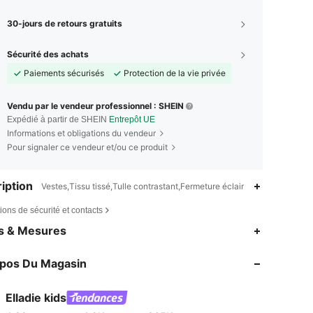
30-jours de retours gratuits
Sécurité des achats
Paiements sécurisés
Protection de la vie privée
Vendu par le vendeur professionnel : SHEIN
Expédié à partir de SHEIN
Entrepôt UE
Informations et obligations du vendeur
Pour signaler ce vendeur et/ou ce produit
iption
Vestes,Tissu tissé,Tulle contrastant,Fermeture éclair
ions de sécurité et contacts
4,89
4.2K
365K
es & Mesures
4,89
4.2K
365K
opos Du Magasin
4,89
4.2K
365K
4,89
4.2K
365K
Elladie kids
4,89
4.2K
365K
Evaluation
Articles
Suiveurs