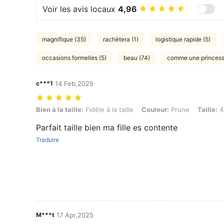
Voir les avis locaux
4,96
magnifique (35)
rachètera (1)
logistique rapide (5)
occasions formelles (5)
beau (74)
comme une princess
c***1
14 Feb,2025
Bien à la taille: Fidèle à la taille, Couleur: Prune, Taille: 4Y
Bien à la taille:
Fidèle à la taille
Couleur:
Prune
Taille:
4
Parfait taille bien ma fille es contente
Traduire
M***t
17 Apr,2025