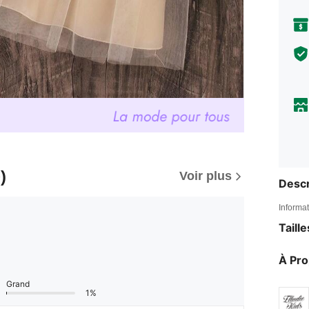
)
Voir plus
Descr
Informat
Taill
À Pr
Grand
1%