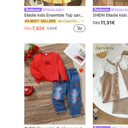
6
6
Elladie kids
Elladie ki
Elladie kids Ensemble Top sans manches avec décoration florale jaune & blanche contrastée et jupe plissée blanche pour jeune fille, Printemps/Été, Doux & Mignon, Convient pour le port quotidien, l'extérieur, les jeux, les voyages
de Court Ensembles de t-shirts pour jeunes filles
#4 BEST-SELLERS
11,31€
Dès
7,42€
Dès
7,49€