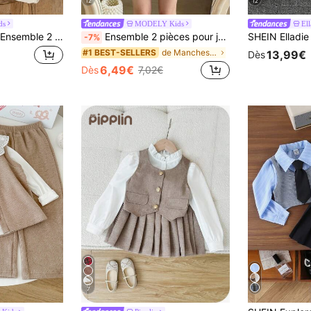
12
12
ds
MODELY Kids
Ell
SHEIN Elladie kids Ensemble 2 pièces blouse à manches courtes avec appliqué floral et jupe, style coréen de mode jardin des filles, mignon et doux pour l'été
Ensemble 2 pièces pour jeune fille, composé d'un t-shirt sans manches à volants et d'un short plissé à imprimé rayé, pour l'été
-7%
de Manches à volants Ensembles de t-shirts pour je
#1 BEST-SELLERS
13,99€
Dès
6,49€
Dès
7,02€
7
#1 BEST-SELL