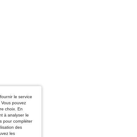
fournir le service
e. Vous pouvez
re choix. En
nt à analyser le
tés pour compléter
lisation des
uvez les