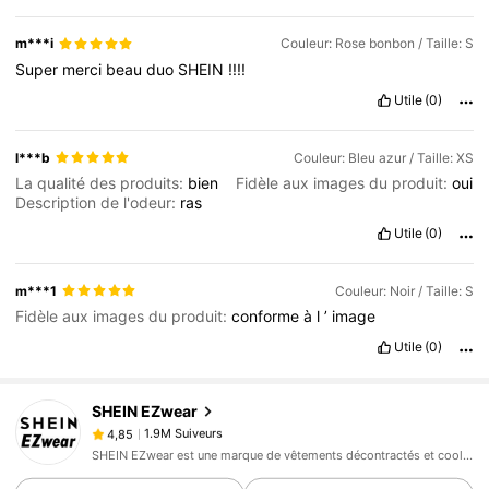
m***i
Couleur: Rose bonbon / Taille: S
Super
merci
beau
duo
SHEIN
!!!!
Utile
(0)
l***b
Couleur: Bleu azur / Taille: XS
La qualité des produits:
bien
Fidèle aux images du produit:
oui
Description de l'odeur:
ras
Utile
(0)
m***1
Couleur: Noir / Taille: S
Fidèle aux images du produit:
conforme
à
l
’
image
Utile
(0)
1.9M Suiveurs
4,85
SHEIN EZwear
1.9M Suiveurs
4,85
g***5
est en train de naviguer
SHEIN EZwear est une marque de vêtements décontractés et cool, avec les dernières tendances en matière de vêtements décontractés.
1.9M Suiveurs
4,85