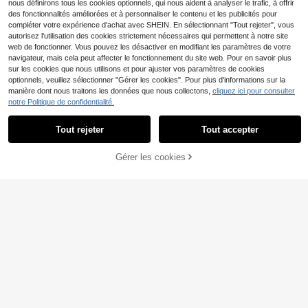
nous définirons tous les cookies optionnels, qui nous aident à analyser le trafic, à offrir
des fonctionnalités améliorées et à personnaliser le contenu et les publicités pour
compléter votre expérience d'achat avec SHEIN. En sélectionnant "Tout rejeter", vous
autorisez l'utilisation des cookies strictement nécessaires qui permettent à notre site
web de fonctionner. Vous pouvez les désactiver en modifiant les paramètres de votre
navigateur, mais cela peut affecter le fonctionnement du site web. Pour en savoir plus
sur les cookies que nous utilisons et pour ajuster vos paramètres de cookies
optionnels, veuillez sélectionner "Gérer les cookies". Pour plus d'informations sur la
manière dont nous traitons les données que nous collectons,
cliquez ici pour consulter
notre Politique de confidentialité.
SHEIN EZwear Combi-s
Entrepôt UE
hort rayé sans dos décontracté pou
(500+)
Tout rejeter
Tout accepter
r femmes, idéal pour les vacances
10
d'été
Trelyra
Dès
,49€
Gérer les cookies
Trelyra Combinaison sa
AJOUTER AU PANIER
Entrepôt UE
ns manches décontractée pour fem
11
Dès
,49€
mes, couleur unie, col en V à encoc
he, avec poche