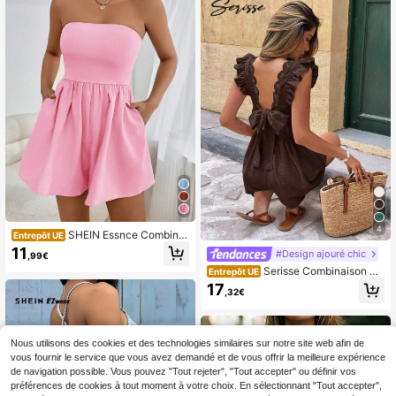
yle sportif et élégant, style gilet, pa
ntalon large à col U, short très cour
t, design patch facial, combinaison r
ouge, short, combinaison pour fem
mes -A
4
SHEIN Essnce Combinai
Entrepôt UE
son sans bretelle simple de couleur
11
#Design ajouré chic
,99€
unie pour femmes, tenue quotidienn
Serisse Combinaison mo
e
Entrepôt UE
de femme à col V, manches courtes,
17
,32€
dos ouvert avec nœud, couleur uni
e, pour vacances
Nous utilisons des cookies et des technologies similaires sur notre site web afin de
vous fournir le service que vous avez demandé et de vous offrir la meilleure expérience
de navigation possible. Vous pouvez "Tout rejeter", "Tout accepter" ou définir vos
préférences de cookies à tout moment à votre choix. En sélectionnant "Tout accepter",