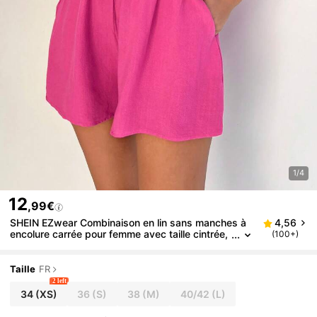
1/4
12
,99€
SHEIN EZwear Combinaison en lin sans manches à
4,56
encolure carrée pour femme avec taille cintrée,
(100+)
coupe ample pour un port quotidien
Taille
FR
2 left
34
(XS)
36
(S)
38
(M)
40/42
(L)