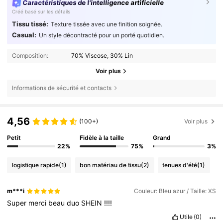
Caractéristiques de l'intelligence artificielle
Créé basé sur les détails
Tissu tissé:
Texture tissée avec une finition soignée.
Casual:
Un style décontracté pour un porté quotidien.
Composition:
70% Viscose, 30% Lin
Voir plus
Informations de sécurité et contacts
4,56
(100+)
Voir plus
Petit
Fidèle à la taille
Grand
22%
75%
3%
logistique rapide
(1)
bon matériau de tissu
(2)
tenues d'été
(1)
m***i
Couleur: Bleu azur / Taille: XS
Super
merci
beau
duo
SHEIN
!!!!
Utile
(0)