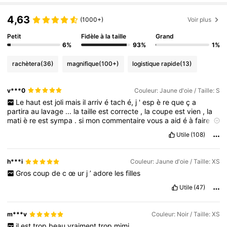
4,63
(1000+)
Voir plus
Petit
Fidèle à la taille
Grand
6%
93%
1%
rachètera
(36)
magnifique
(100+)
logistique rapide
(13)
v***0
Couleur: Jaune d'oie / Taille: S
Le
haut
est
joli
mais
il
arriv
é
tach
é,
j
'
esp
è
re
que
ç
a
partira
au
lavage
...
la
taille
est
correcte
,
la
coupe
est
vien
,
la
mati
è
re
est
sympa
.
si
mon
commentaire
vous
a
aid
é
à
faire
votre
choix
merci
de
l
â
cher
un
petit
like
pour
obtenir
quelques
Utile
(108)
petits
points
et
donc
de
petites
r
é
ductions
sur
les
prochains
achats
ce
qui
n
'
est
pas
n
é
gligeable
par
les
temps
qui
courent
h***i
Couleur: Jaune d'oie / Taille: XS
Gros
coup
de
c
œ
ur
j
’
adore
les
filles
Utile
(47)
m***v
Couleur: Noir / Taille: XS
il
est
trop
beau
vraiment
trop
mimi