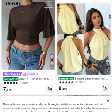
duisante blanc crème pour les sorti
es nocturnes et le bureau
37
9
Aloruh
Blouse sans manches à
Entrepôt UE
Aloruh T-shirt court à m
Entrepôt UE
col licou en mousseline de couleur
(1000+)
anches chauve-souris de couleur u
(1000+)
unie à double couche pour femmes,
nie, décontracté, été
8
7
top élégant et décontracté pour le tr
,41€
,91€
avail, les vacances et la plage en ét
é, jaune, style sans effort
Nous utilisons des cookies et des technologies similaires sur notre site web afin de
vous fournir le service que vous avez demandé et de vous offrir la meilleure expérience