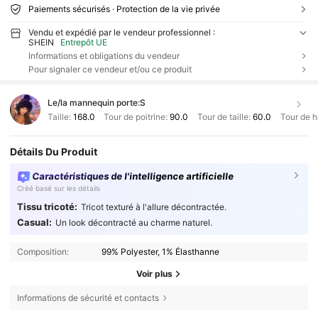
Paiements sécurisés · Protection de la vie privée
Vendu et expédié par le vendeur professionnel :
SHEIN
Entrepôt UE
Informations et obligations du vendeur
Pour signaler ce vendeur et/ou ce produit
Le/la mannequin porte:
S
Taille:
168.0
Tour de poitrine:
90.0
Tour de taille:
60.0
Tour de 
Détails Du Produit
Caractéristiques de l'intelligence artificielle
Créé basé sur les détails
Tissu tricoté:
Tricot texturé à l'allure décontractée.
Casual:
Un look décontracté au charme naturel.
Composition:
99% Polyester, 1% Élasthanne
Voir plus
Informations de sécurité et contacts