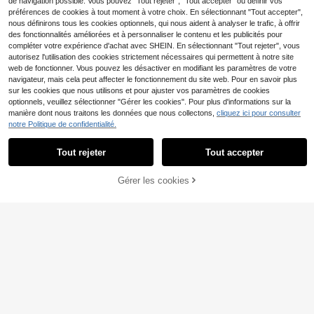
de navigation possible. Vous pouvez "Tout rejeter", "Tout accepter" ou définir vos
préférences de cookies à tout moment à votre choix. En sélectionnant "Tout accepter",
nous définirons tous les cookies optionnels, qui nous aident à analyser le trafic, à offrir
des fonctionnalités améliorées et à personnaliser le contenu et les publicités pour
compléter votre expérience d'achat avec SHEIN. En sélectionnant "Tout rejeter", vous
autorisez l'utilisation des cookies strictement nécessaires qui permettent à notre site
web de fonctionner. Vous pouvez les désactiver en modifiant les paramètres de votre
navigateur, mais cela peut affecter le fonctionnement du site web. Pour en savoir plus
sur les cookies que nous utilisons et pour ajuster vos paramètres de cookies
optionnels, veuillez sélectionner "Gérer les cookies". Pour plus d'informations sur la
manière dont nous traitons les données que nous collectons,
cliquez ici pour consulter
notre Politique de confidentialité.
14
11
Tout rejeter
Tout accepter
SHEIN EZwear T-shirt d
Entrepôt UE
Muchica
écontracté minimaliste blanc à impr
10
Muchica T-shirt tricoté
Gérer les cookies
Entrepôt UE
Dès
,39€
CRAQUEZ DES MAINTENANT
imé intégral de fleurs de coquillage
AJOUTER AU PANIER
blanc avec bouton étoile de mer, id
#1 BEST-SELLERS
de Bouton T-shirts pour femmes
contrastées marron en tricot pour fe
éal pour les vacances d'été
mmes, convient pour l'été
(1000+)
9
,89€