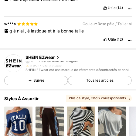
Utile
(14)
w***a
Couleur: Rose pâle / Taille: M
g
é
nial
,
é
lastique
et
à
la
bonne
taille
Utile
(12)
1.9M Suiveurs
4,85
SHEIN EZwear
1.9M Suiveurs
4,85
SHEIN EZwear est une marque de vêtements décontractés et cool, avec les dernières tendances en matière de vêtements décontractés.
1.9M Suiveurs
4,85
Suivre
Tous les articles
1.9M Suiveurs
4,85
1.9M Suiveurs
4,85
Styles À Assortir
Plus de style
, Choix correspondants
1.9M Suiveurs
4,85
1.9M Suiveurs
4,85
1.9M Suiveurs
4,85
1.9M Suiveurs
4,85