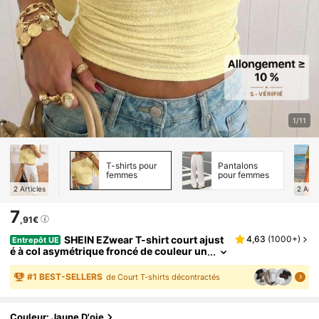
1/11
T-shirts pour
Pantalons
femmes
pour femmes
2
Articles
2
Arti
7
,91€
SHEIN EZwear T-shirt court ajust
4,63
(
1000+
)
Entrepôt UE
é à col asymétrique froncé de couleur un
ie, décontracté pour les vacances et les t
rajets, été pour femmes
#
1
BEST-SELLERS
de Court T-shirts décontractés
Couleur: Jaune D'oie