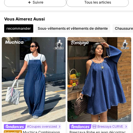
Suivre
Tous les articles
397K Suiveurs
4,84
397K Suiveurs
4,84
Vous Aimerez Aussi
397K Suiveurs
4,84
recommander
Sous-vêtements et vêtements de détente
Chaussure
397K Suiveurs
4,84
397K Suiveurs
4,84
397K Suiveurs
4,84
397K Suiveurs
4,84
397K Suiveurs
4,84
#Coupes oversized
Breezaya CURVE
Muchica Combinaison e
Breezaya Robe en jean décontract
Entrepôt UE