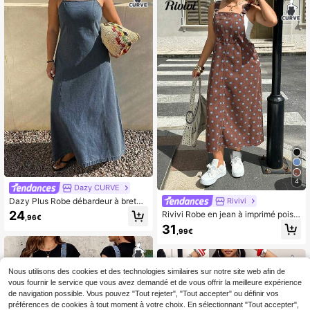
4
Dazy CURVE
Dazy Plus Robe débardeur à bretell
Rivivi
es spaghetti bleu délavé vintage pri
24
Rivivi Robe en jean à imprimé pois a
,96€
ntemps-été, robe en jean mi-longue
vec poches, style mode de rue, gra
31
sexy style festival de musique, Sain
,99€
nde taille
t-Valentin, mariage, décontracté, va
cances pour femmes, grande taille
Nous utilisons des cookies et des technologies similaires sur notre site web afin de
vous fournir le service que vous avez demandé et de vous offrir la meilleure expérience
de navigation possible. Vous pouvez "Tout rejeter", "Tout accepter" ou définir vos
préférences de cookies à tout moment à votre choix. En sélectionnant "Tout accepter",