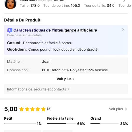
Taille:
173.0
Tour de poitrine:
105.0
Tour de taille:
84.0
Tour de
Détails Du Produit
Caractéristiques de l'intelligence artificielle
Créé basé sur les détails
Casual:
Décontracté et facile à porter.
Quotidien:
Conçu pour un look quotidien décontracté.
Matériel:
Jean
Composition:
60% Coton, 25% Polyester, 15% Viscose
Voir plus
Informations de sécurité et contacts
5,00
(3)
Voir plus
Petit
Fidèle à la taille
Grand
1%
66%
33%