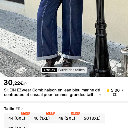
Guide des tailles
Articles
1/6
30
,22€
SHEIN EZwear Combinaison en jean bleu marine dé
5,00
contractée et casual pour femmes grandes taill
(3)
es, sans stretch
Taille
FR
12 left
22 left
28 left
44
(0XL)
46
(1XL)
48
(2XL)
50
(3XL)