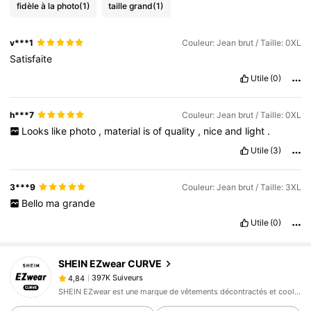
fidèle à la photo
(1)
taille grand
(1)
v***1
Couleur: Jean brut / Taille: 0XL
Satisfaite
Utile
(0)
h***7
Couleur: Jean brut / Taille: 0XL
Looks
like
photo
,
material
is
of
quality
,
nice
and
light
.
Utile
(3)
3***9
Couleur: Jean brut / Taille: 3XL
Bello
ma
grande
Utile
(0)
397K Suiveurs
4,84
SHEIN EZwear CURVE
397K Suiveurs
4,84
c***t
est en train de naviguer
SHEIN EZwear est une marque de vêtements décontractés et cool, avec les dernières tendances en matière de vêtements décontractés.
397K Suiveurs
4,84