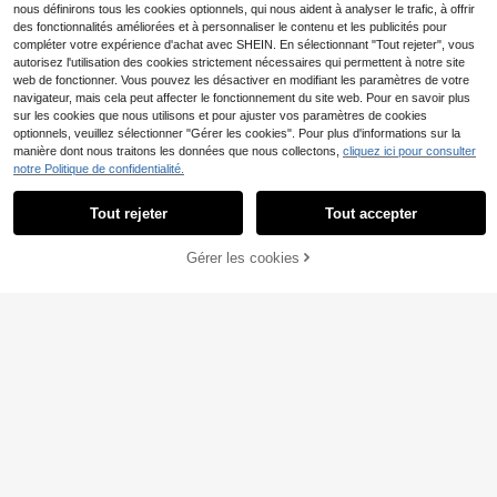
nous définirons tous les cookies optionnels, qui nous aident à analyser le trafic, à offrir
des fonctionnalités améliorées et à personnaliser le contenu et les publicités pour
compléter votre expérience d'achat avec SHEIN. En sélectionnant "Tout rejeter", vous
autorisez l'utilisation des cookies strictement nécessaires qui permettent à notre site
web de fonctionner. Vous pouvez les désactiver en modifiant les paramètres de votre
navigateur, mais cela peut affecter le fonctionnement du site web. Pour en savoir plus
sur les cookies que nous utilisons et pour ajuster vos paramètres de cookies
optionnels, veuillez sélectionner "Gérer les cookies". Pour plus d'informations sur la
manière dont nous traitons les données que nous collectons,
cliquez ici pour consulter
notre Politique de confidentialité.
Tout rejeter
Tout accepter
SHEIN EMERY ROSE CU
Entrepôt UE
RVE Combinaison salopette décontr
32
Slaydiva CURVE
,95€
acté avec poche et contraste de co
Gérer les cookies
Slaydiva Salopette en jean grande t
AJOUTER AU PANIER
uleurs, grande taille
aille pour femmes, toutes saisons, a
35
,49€
vec grandes poches, ourlet déchiré
et usé, bleu clair, longueur 7/8