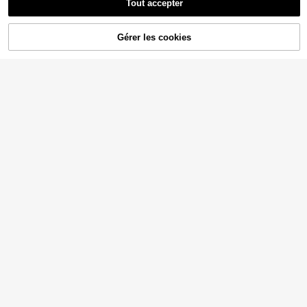
Tout accepter
Désolés, ce produit est épuisé.
Gérer les cookies
EN RUPTURE DE STOCK