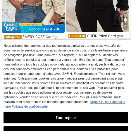
8
Économiser 4,70€
SHEIN Privé Cardigan à
Entrepôt UE
EMERY ROSE Cardigan f
Entrepôt UE
manches raglan et boutons devant,
emme à manches longues de coule
13
9
Dès
,49€
pour l'hiver, tenue casual chic pour
Dès
,27€
-33%
13,97€
ur unie, cardigan printemps/été mini
Nous utilisons des cookies et des technologies similaires sur notre site web afin de
femmes
maliste et décontracté à col ouvert
vous fournir le service que vous avez demandé et de vous offrir la meilleure expérience
sur le devant
de navigation possible. Vous pouvez "Tout rejeter", "Tout accepter" ou définir vos
préférences de cookies à tout moment à votre choix. En sélectionnant "Tout accepter",
nous définirons tous les cookies optionnels, qui nous aident à analyser le trafic, à offrir
des fonctionnalités améliorées et à personnaliser le contenu et les publicités pour
compléter votre expérience d'achat avec SHEIN. En sélectionnant "Tout rejeter", vous
autorisez l'utilisation des cookies strictement nécessaires qui permettent à notre site
web de fonctionner. Vous pouvez les désactiver en modifiant les paramètres de votre
navigateur, mais cela peut affecter le fonctionnement du site web. Pour en savoir plus
sur les cookies que nous utilisons et pour ajuster vos paramètres de cookies
Afficher les articles similaires en stock
Voir tout
optionnels, veuillez sélectionner "Gérer les cookies". Pour plus d'informations sur la
manière dont nous traitons les données que nous collectons,
cliquez ici pour consulter
notre Politique de confidentialité.
Tout rejeter