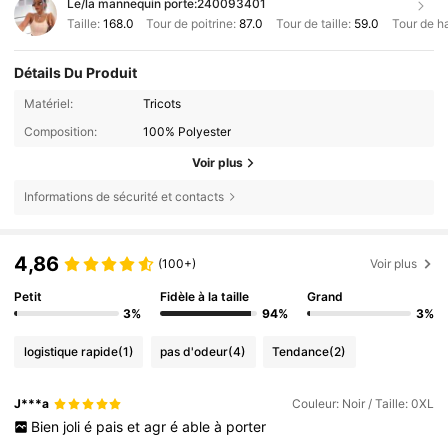
Le/la mannequin porte:
240093401
Taille:
168.0
Tour de poitrine:
87.0
Tour de taille:
59.0
Tour de h
Détails Du Produit
Matériel:
Tricots
Composition:
100% Polyester
Voir plus
Informations de sécurité et contacts
4,86
(100+)
Voir plus
Petit
Fidèle à la taille
Grand
3%
94%
3%
logistique rapide
(1)
pas d'odeur
(4)
Tendance
(2)
J***a
Couleur: Noir / Taille: 0XL
Bien
joli
é
pais
et
agr
é
able
à
porter