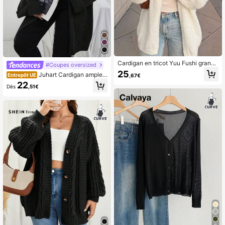
Cardigan en tricot Yuu Fushi grande
#Coupes oversized
taille pour femme, manches bouffan
25
Juhart Cardigan ample à
Entrepôt UE
,67€
tes, coupe ample confortable, amin
épaules tombantes, pour l'hiver
22
cissant, ouverture devant, automne
Dès
,51€