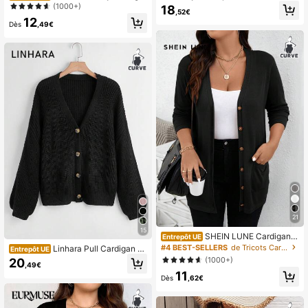
n En Tricot Noir Uni Avec Devant O
Printemps/Automne/Hiver Nouveau
(1000+)
18
,52€
uvert - Grande Taille
Cardigan Tricot Polyvalent Ample
12
Manches Courtes Manches Longue
Dès
,49€
s Vêtement d'Extérieur pour Femme
s Automne
21
15
SHEIN LUNE Cardigan e
Entrepôt UE
n tricot noir unicolore grande taille p
#4 BEST-SELLERS
de Tricots Cardigans grande taille
Linhara Pull Cardigan ca
Entrepôt UE
our femmes avec poches, idéal pou
sual polyvalent à manches longues,
(1000+)
20
r les fêtes
,49€
col V tricoté, unicolore, mono-bouto
11
nnage, convenant aux grandes taill
Dès
,62€
es, automne/hiver