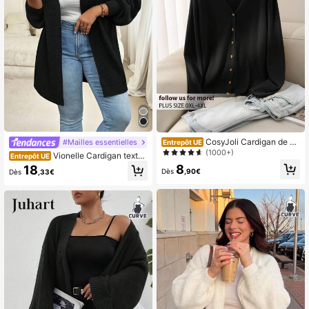
CosyJoli Cardigan de ba
#Mailles essentielles
Entrepôt UE
se à manches longues, col en V ave
(1000+)
Vionelle Cardigan textur
Entrepôt UE
c boutons devant, de couleur unie p
é à motif de couleur unie minimalist
8
18
our grandes tailles. Pour l'hiver
Dès
,90€
Dès
,33€
e, grande taille, pour l'hiver