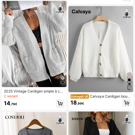
l'hiver, Top en tricot côtelé noir auto
mne
15
2025 Vintage Cardigan ample à col
V tricoté pour femmes, polyvalent p
2 restant
Calvaya Cardigan bouto
Entrepôt UE
our l'automne/l'hiver
nnage croisé à épaules tombantes,
18
14
,99€
,79€
pour l'hiver