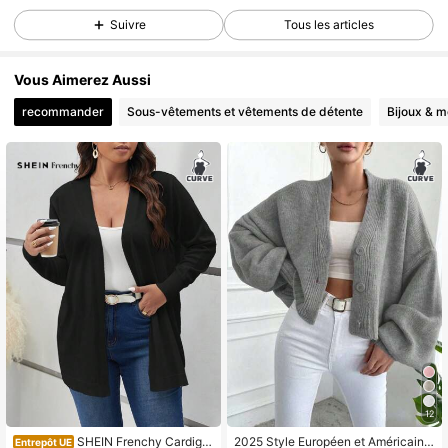
397K Suiveurs
4,84
Suivre
Tous les articles
397K Suiveurs
4,84
Vous Aimerez Aussi
397K Suiveurs
4,84
recommander
Sous-vêtements et vêtements de détente
Bijoux & m
397K Suiveurs
4,84
397K Suiveurs
4,84
397K Suiveurs
4,84
397K Suiveurs
4,84
397K Suiveurs
4,84
12
SHEIN Frenchy Cardiga
2025 Style Européen et Américain
Entrepôt UE