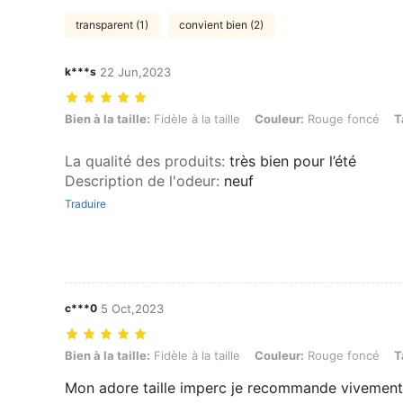
transparent (1)
convient bien (2)
k***s
22 Jun,2023
Bien à la taille: Fidèle à la taille, Couleur: Rouge foncé, Taille: M
Bien à la taille:
Fidèle à la taille
Couleur:
Rouge foncé
T
La qualité des produits
:
très bien pour l’été
Description de l'odeur
:
neuf
Traduire
c***0
5 Oct,2023
Bien à la taille: Fidèle à la taille, Couleur: Rouge foncé, Taille: S
Bien à la taille:
Fidèle à la taille
Couleur:
Rouge foncé
T
Mon adore taille imperc je recommande vivement