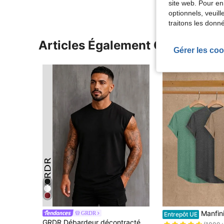
site web. Pour en
optionnels, veuil
traitons les donn
Articles Également Consultés
Gérer les coo
#2 BEST-SELLERS
Manfinity Dauomo 3 pièces T
GRDR
Entrepôt UE
(1000+
GRDR Débardeur décontracté à col rond unicolore d'été pour hommes