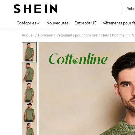
Robe
Use up 
Catégories
Nouveautés
Entrepôt UE
Vêtements pour 
Accueil
Hommes
Vêtements pour hommes
Hauts homme
T-S
/
/
/
/