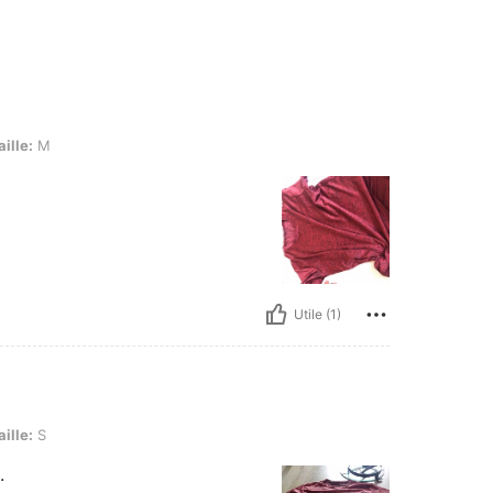
aille:
M
Utile (1)
aille:
S
.