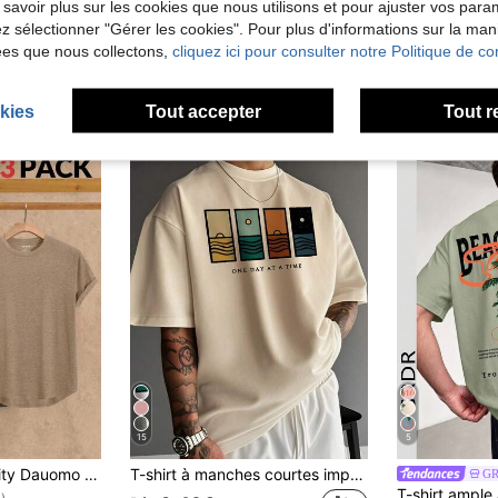
 savoir plus sur les cookies que nous utilisons et pour ajuster vos par
lez sélectionner "Gérer les cookies". Pour plus d'informations sur la ma
ées que nous collectons,
cliquez ici pour consulter notre Politique de con
kies
Tout accepter
Tout r
15
5
de Viscose T-shirts pour hommes
-shirt homme à ourlet Top bas de couleur unie
T-shirt à manches courtes imprimé minimaliste pour hommes | À la pointe de la mode, streetwear
G
#4 BEST-SELL
)