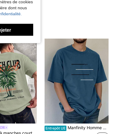
amètres de cookies
nière dont nous
fidentialité.
ejeter
Manfinity Homme T-shirt à manches courtes et col rond avec imprimé lettres décontracté, grande taille, pour homme, été
RDR
Entrepôt UE
de Vert menthe T-shirts pour hommes
ERS
T-shirt ample à manches courtes imprimé mode pour hommes GRDR Design exquis Indispensable pour l'été Facile à assortir Mettez votre style en valeur