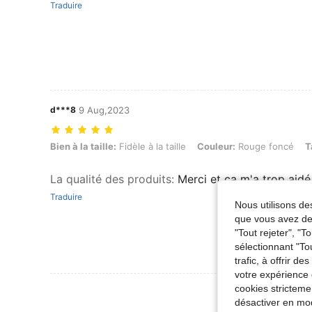
Traduire
d***8
9 Aug,2023
Bien à la taille: Fidèle à la taille, Couleur: Rouge foncé, Taille: XL
Bien à la taille:
Fidèle à la taille
Couleur:
Rouge foncé
T
La qualité des produits
:
Merci et ça m'a trop aidé
Traduire
Nous utilisons des
que vous avez dem
"Tout rejeter", "
sélectionnant "To
trafic, à offrir d
votre expérience 
cookies stricteme
Voir Plus D
désactiver en mod