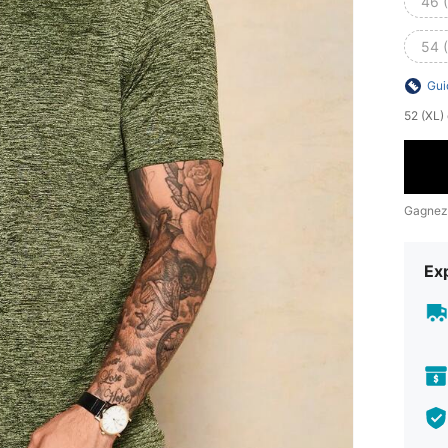
46 
54 
Gui
​52 (XL
Gagnez
Exp