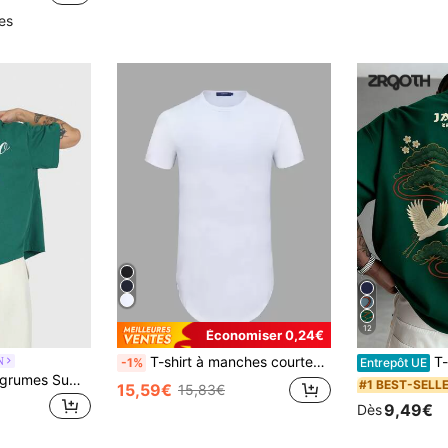
les
12
Économiser 0,24€
T-shirt à manches courtes avec fermeture éclair sur le côté et ourlet asymétrique pour homme
T-shirt à man
N
-1%
Entrepôt UE
T-shirt à imprimé agrumes Sumwon Club Monaco, style urbain streetwear, coupe ample, mode décontractée de printemps, vacances, thème de plage et de voyage
#1 BEST-SELL
15,59€
15,83€
9,49€
Dès