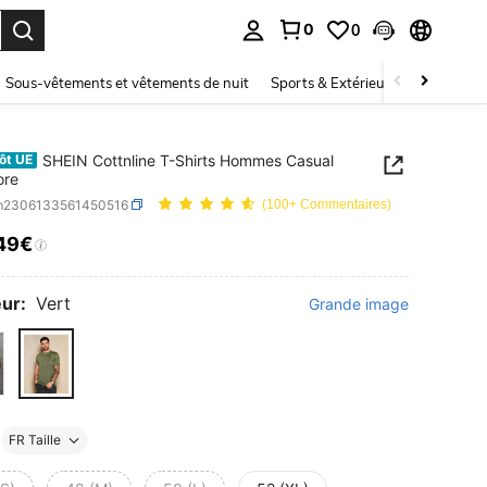
0
0
ouver. Press Enter to select.
Sous-vêtements et vêtements de nuit
Sports & Extérieur
Enfants
SHEIN Cottnline T-Shirts Hommes Casual
ôt UE
ore
m2306133561450516
(100+ Commentaires)
49€
ICE AND AVAILABILITY
ur:
Vert
Grande image
FR Taille