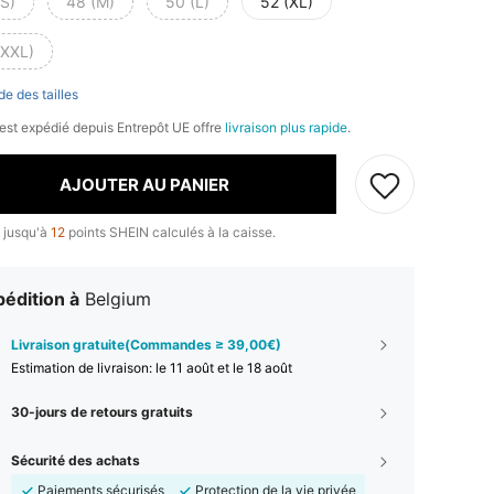
(S)
48 (M)
50 (L)
52 (XL)
(XXL)
de des tailles
) est expédié depuis Entrepôt UE offre
livraison plus rapide
.
AJOUTER AU PANIER
 jusqu'à
12
points SHEIN calculés à la caisse.
édition à
Belgium
Livraison gratuite(Commandes ≥ 39,00€)
Estimation de livraison:
le 11 août et le 18 août
30-jours de retours gratuits
Sécurité des achats
Paiements sécurisés
Protection de la vie privée