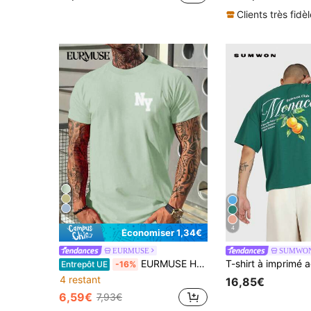
Clients très fidè
4
Économiser 1,34€
EURMUSE
SUMWO
EURMUSE Homme T-shirt À Lettres
Entrepôt UE
-16%
4 restant
16,85€
6,59€
7,93€