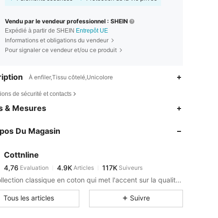
Vendu par le vendeur professionnel : SHEIN
Expédié à partir de SHEIN
Entrepôt UE
Informations et obligations du vendeur
Pour signaler ce vendeur et/ou ce produit
iption
À enfiler,Tissu côtelé,Unicolore
ions de sécurité et contacts
4,76
4.9K
117K
es & Mesures
4,76
4.9K
117K
opos Du Magasin
4,76
4.9K
117K
4,76
4.9K
117K
Cottnline
4,76
4.9K
117K
Evaluation
Articles
Suiveurs
m***r
est en train de naviguer
4,76
4.9K
117K
Une collection classique en coton qui met l'accent sur la qualité et le confort.
4,76
4.9K
117K
Tous les articles
Suivre
4,76
4.9K
117K