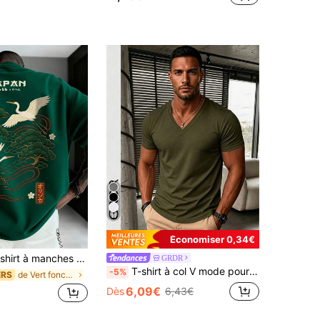
de Tropical T-shirts pour hommes
#3 BEST-SELLERS
(1000+)
11
Économiser 0,34€
ches courtes Zrgoth pour hommes, décontracté, polyvalent, minimaliste, imprimé grue japonaise, streetwear
GRDR
T-shirt à col V mode pour hommes GRDR | Design exquis | Indispensable pour l'été | Facile à assortir | Mettez votre style en valeur
-5%
de Vert foncé T-shirts pour hommes
ERS
6,09€
Dès
6,43€