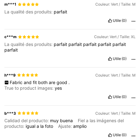
m***1
Couleur: Vert / Taille: M
La qualité des produits:
parfait
Utile
(0)
c***m
Couleur: Vert / Taille: XL
La qualité des produits:
parfait
parfait
parfait
parfait
parfait
parfait
Utile
(0)
h***9
Couleur: Vert / Taille: M
Fabric
and
fit
both
are
good
.
True to product images:
yes
Utile
(0)
b***3
Couleur: Vert / Taille: M
Calidad del producto:
muy
buena
Fiel a las imágenes del
producto:
igual
a
la
foto
Ajuste:
amplio
Utile
(0)