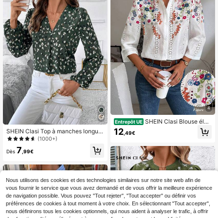
our vacances et trajets, style pastor
al frais pour assortiment quotidien,
col V à nouer, poignets et ourlet, pat
chwork en dentelle, douce et éléga
nte, polyvalente pour le quotidien, l
es vacances et les fêtes
4
SHEIN Clasi Blouse élég
Entrepôt UE
ante à imprimé floral, à bulles, à cou
12
SHEIN Clasi Top à manches longue
,49€
pe laser, et brodée pour femmes. Ch
s col en V imprimé intégral élégant
(1000+)
emise pour femmes, printemps et ét
pour femmes, idéal pour l'hiver, l'aut
é
7
omne, Thanksgiving, Halloween, so
Dès
,99€
rtie entre amis, soirée, travail. Chem
isier à manches longues pour femm
es
Nous utilisons des cookies et des technologies similaires sur notre site web afin de
vous fournir le service que vous avez demandé et de vous offrir la meilleure expérience
de navigation possible. Vous pouvez "Tout rejeter", "Tout accepter" ou définir vos
préférences de cookies à tout moment à votre choix. En sélectionnant "Tout accepter",
nous définirons tous les cookies optionnels, qui nous aident à analyser le trafic, à offrir