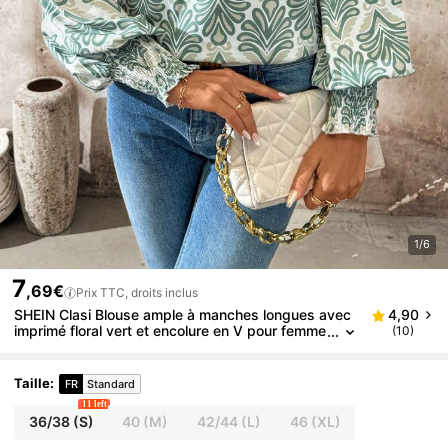
1/6
7
,69€
Prix TTC, droits inclus
SHEIN Clasi Blouse ample à manches longues avec
4,90
imprimé floral vert et encolure en V pour femme
(10)
s, tops à manches longues pour l'automne, ten
ues de vacances pour femmes, chemise à manches
longues
Taille
:
FR
Standard
11 left
36/38
(S)
40
(M)
42/44
(L)
46
(XL)