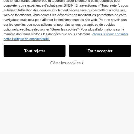
des fonctionnalités améliorées et à personnaliser le contenu et les publicités pour
compléter votre expérience d'achat avec SHEIN. En sélectionnant "Tout rejeter", vous
autorisez l'utilisation des cookies strictement nécessaires qui permettent à notre site
web de fonctionner. Vous pouvez les désactiver en modifiant les paramètres de votre
navigateur, mais cela peut affecter le fonctionnement du site web. Pour en savoir plus
sur les cookies que nous utilisons et pour ajuster vos paramètres de cookies
optionnels, veuillez sélectionner "Gérer les cookies". Pour plus d'informations sur la
manière dont nous traitons les données que nous collectons,
cliquez ici pour consulter
4
notre Politique de confidentialité.
SHEIN Clasi Blouse à m
Entrepôt UE
anches courtes brodée pour femme
10
Tout rejeter
Tout accepter
Dès
,48€
s, top manches courtes pour l'été
Nouvelle chemise élégante et à la
mode à carreaux pour femmes, top
13
Gérer les cookies
AJOUTER AU PANIER
,84€
décontracté polyvalent pour le quot
idien, les rendez-vous, les voyages,
les vacances et toutes les saisons