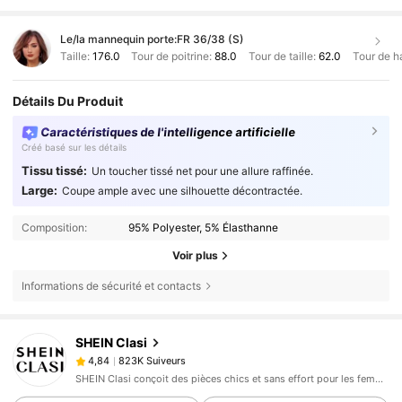
Le/la mannequin porte:
FR 36/38 (S)
Taille:
176.0
Tour de poitrine:
88.0
Tour de taille:
62.0
Tour de h
Détails Du Produit
Caractéristiques de l'intelligence artificielle
Créé basé sur les détails
Tissu tissé:
Un toucher tissé net pour une allure raffinée.
Large:
Coupe ample avec une silhouette décontractée.
Composition:
95% Polyester, 5% Élasthanne
Voir plus
Informations de sécurité et contacts
823K Suiveurs
4,84
SHEIN Clasi
823K Suiveurs
4,84
B***a
est en train de naviguer
SHEIN Clasi conçoit des pièces chics et sans effort pour les femmes qui recherchent un look élevé.
823K Suiveurs
4,84