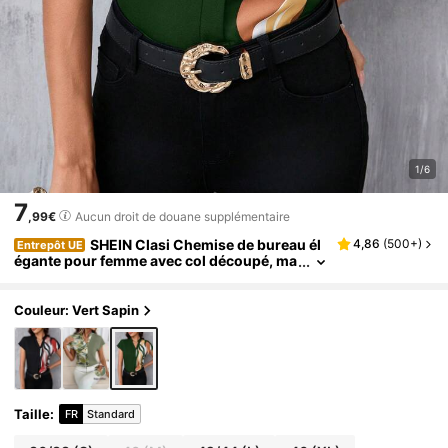
1/6
7
,99€
Aucun droit de douane supplémentaire
SHEIN Clasi Chemise de bureau él
4,86
(
500+
)
Entrepôt UE
égante pour femme avec col découpé, ma
nches chauve-souris et blocs de couleur
s, Top à manches courtes
Couleur: Vert Sapin
Taille
:
FR
Standard