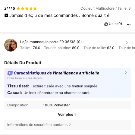
z***5
Couleur: Multicolore / Taille: S
Jamais
d
éç
u
de
mes
commandes
.
Bonne
qualit
é
Utile
(0)
Le/la mannequin porte:
FR 36/38 (S)
Taille:
176.0
Tour de poitrine:
89.0
Tour de taille:
62.0
Tour de h
Détails Du Produit
Caractéristiques de l'intelligence artificielle
Créé basé sur les détails
Tissu tissé:
Texture tissée avec une finition soignée.
Casual:
Un look décontracté au charme naturel.
Composition:
100% Polyester
Voir plus
Informations de sécurité et contacts