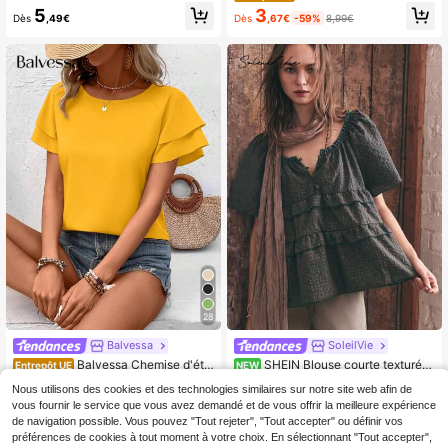
femmes avec rayures et imprimé ch
ouleur unie pour femmes avec man
3
5
auve-souris pour l'été, hauts à man
Dès
,67€
-59%
8,99€
Dès
,49€
ches retroussées
ches courtes
28
Balvessa
SoleilVie
Balvessa Chemise d'été
SHEIN Blouse courte texturée
Entrepôt UE
NEW
à double volant pour femmes, hauts
de style pastoral vintage pour femm
6
15
Dès
,49€
,99€
Nous utilisons des cookies et des technologies similaires sur notre site web afin de
à manches courtes
es, manches bouffantes + ourlet à v
vous fournir le service que vous avez demandé et de vous offrir la meilleure expérience
olants multicouches + bordure en d
entelle au col, tissu jacquard à carr
de navigation possible. Vous pouvez "Tout rejeter", "Tout accepter" ou définir vos
eaux texturé confortable, convient
préférences de cookies à tout moment à votre choix. En sélectionnant "Tout accepter",