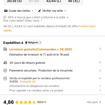
36/38
(S)
40
(M)
42/44
(L)
46
(XL)
Guide des tailles
Vérifier ma taille
94%
a trouvé que c'était conforme à la taille
Pas votre taille? Dites-nous
​46 (XL), 42/44 (L) sont expédiés depuis Entrepôt UE offre
livraison plus
rapide
.
Expédition à
Belgium
Livraison gratuite(Commandes ≥ 39,00€)
Estimation de livraison:
le 11 août et le 18 août
30-jours de retours gratuits
Paiements sécurisés · Protection de la vie privée
Vendu et expédié par le vendeur professionnel :
SHEIN
Entrepôt UE
Informations et obligations du vendeur
Pour signaler ce vendeur et/ou ce produit
4,86
(500+)
Voir plus