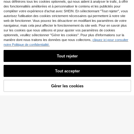
pour les rendez-vous pastoraux de
nous définirons tous les cookies optionnels, qui nous aident à analyser le trafic, à offrir
printemps/été, les pique-niques en
des fonctionnalités améliorées et à personnaliser le contenu et les publicités pour
plein air, les après-midi thé à la fran
compléter votre expérience d'achat avec SHEIN. En sélectionnant "Tout rejeter", vous
çaise léger et autres occasions, ma
autorisez l'utilisation des cookies strictement nécessaires qui permettent à notre site
nches courtes et tissu léger conven
web de fonctionner. Vous pouvez les désactiver en modifiant les paramètres de votre
ant aux temps chauds, blouse bohè
me pour femmes
navigateur, mais cela peut affecter le fonctionnement du site web. Pour en savoir plus
sur les cookies que nous utilisons et pour ajuster vos paramètres de cookies
optionnels, veuillez sélectionner "Gérer les cookies". Pour plus d'informations sur la
manière dont nous traitons les données que nous collectons,
cliquez ici pour consulter
notre Politique de confidentialité.
Tout rejeter
Tout accepter
30
SHEIN Clasi Chemisier é
SHEIN Clasi Chemise vi
Entrepôt UE
Entrepôt UE
légant d"été pour femmes avec ma
ntage casual de vacances imprimé
9
9
Gérer les cookies
CRAQUEZ DES MAINTENANT
Dès
,40€
,40€
9,49€
AJOUTER AU PANIER
nches chauve-souris et imprimé de
e léopard pour femmes, col en V av
plumes
ec encolure échancrée et design
d'épaule ouverte. Chemise léopard,
hauts à manches courtes