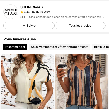
824K Suiveurs
4,84
SHEIN Clasi
824K Suiveurs
4,84
i***9
est en train de naviguer
SHEIN Clasi conçoit des pièces chics et sans effort pour les femmes qui recherchent un look élevé.
824K Suiveurs
4,84
824K Suiveurs
Suivre
Tous les articles
4,84
824K Suiveurs
4,84
Vous Aimerez Aussi
824K Suiveurs
4,84
recommander
Sous-vêtements et vêtements de détente
Bijoux & m
824K Suiveurs
4,84
824K Suiveurs
4,84
824K Suiveurs
4,84
824K Suiveurs
4,84
824K Suiveurs
4,84