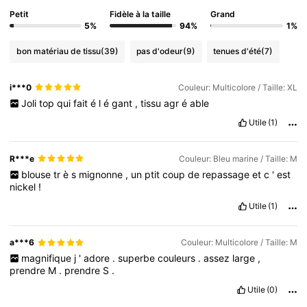
Petit
Fidèle à la taille
Grand
5%
94%
1%
bon matériau de tissu
(39)
pas d'odeur
(9)
tenues d'été
(7)
i***0
Couleur: Multicolore / Taille: XL
Joli
top
qui
fait
é
l
é
gant
,
tissu
agr
é
able
Utile
(1)
R***e
Couleur: Bleu marine / Taille: M
blouse
tr
è
s
mignonne
,
un
ptit
coup
de
repassage
et
c
'
est
nickel
!
Utile
(1)
a***6
Couleur: Multicolore / Taille: M
magnifique
j
'
adore
.
superbe
couleurs
.
assez
large
,
prendre
M
.
prendre
S
.
Utile
(0)