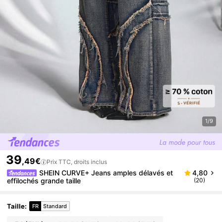
1/9
39
,49€
Prix TTC, droits inclus
SHEIN CURVE+ Jeans amples délavés et
4,80
effilochés grande taille
(20)
Taille
:
FR
Standard