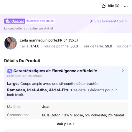
Utile
(0)
Soulèvement
45%
#Énergie des idoles
Laissez briller votre énergie divine!
Le/la mannequin porte:
FR 54 (5XL)
Taille:
174.0
Tour de poitrine:
83.0
Tour de taille:
59.0
Tour de h
Détails Du Produit
Caractéristiques de l'intelligence artificielle
Créé basé sur les détails
Large:
Coupe ample avec une silhouette décontractée.
Ramadan, Id al-Adha, Aïd al-Fitr:
Des détails élégants pour un
look festif.
Matériel:
Jean
Composition:
80% Coton, 13% Viscose, 5% Polyester, 2% Modal
Voir plus