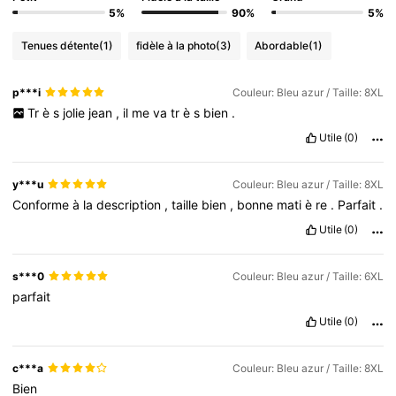
5%
90%
5%
Tenues détente
(1)
fidèle à la photo
(3)
Abordable
(1)
p***i
Couleur: Bleu azur / Taille: 8XL
Tr
è
s
jolie
jean
,
il
me
va
tr
è
s
bien
.
Utile
(0)
y***u
Couleur: Bleu azur / Taille: 8XL
Conforme
à
la
description
,
taille
bien
,
bonne
mati
è
re
.
Parfait
.
Utile
(0)
s***0
Couleur: Bleu azur / Taille: 6XL
parfait
Utile
(0)
c***a
Couleur: Bleu azur / Taille: 8XL
Bien