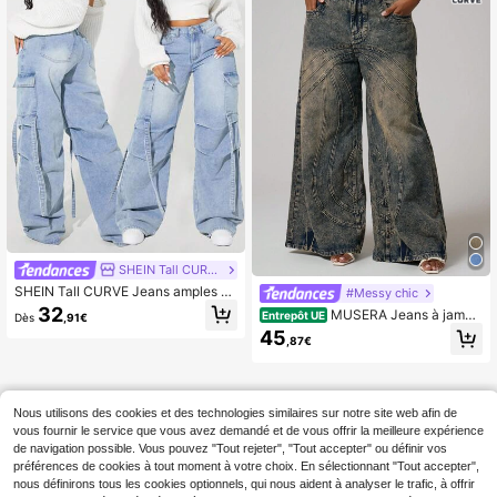
SHEIN Tall CURVE
SHEIN Tall CURVE Jeans amples et
#Messy chic
décontractés avec poches cargo et
32
MUSERA Jeans à jambe
Entrepôt UE
Dès
,91€
plis pour femmes grande taille
large et détail de couture lavés pour
45
,87€
femmes grande taille, streetwear co
ol girl
Nous utilisons des cookies et des technologies similaires sur notre site web afin de
vous fournir le service que vous avez demandé et de vous offrir la meilleure expérience
de navigation possible. Vous pouvez "Tout rejeter", "Tout accepter" ou définir vos
préférences de cookies à tout moment à votre choix. En sélectionnant "Tout accepter",
nous définirons tous les cookies optionnels, qui nous aident à analyser le trafic, à offrir