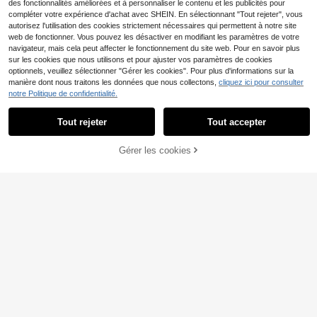
des fonctionnalités améliorées et à personnaliser le contenu et les publicités pour
compléter votre expérience d'achat avec SHEIN. En sélectionnant "Tout rejeter", vous
autorisez l'utilisation des cookies strictement nécessaires qui permettent à notre site
web de fonctionner. Vous pouvez les désactiver en modifiant les paramètres de votre
navigateur, mais cela peut affecter le fonctionnement du site web. Pour en savoir plus
sur les cookies que nous utilisons et pour ajuster vos paramètres de cookies
optionnels, veuillez sélectionner "Gérer les cookies". Pour plus d'informations sur la
manière dont nous traitons les données que nous collectons,
cliquez ici pour consulter
notre Politique de confidentialité.
Tout rejeter
Tout accepter
Gérer les cookies
AJOUTER AU PANIER