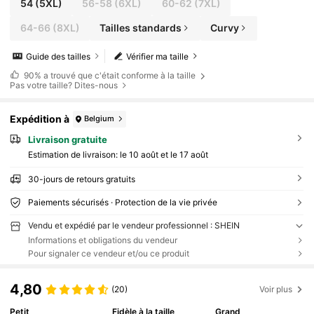
54
(5XL)
56-58
(6XL)
60-62
(7XL)
64-66
(8XL)
Tailles standards
Curvy
Guide des tailles
Vérifier ma taille
90%
a trouvé que c'était conforme à la taille
Pas votre taille? Dites-nous
Expédition à
Belgium
Livraison gratuite
Estimation de livraison:
le 10 août et le 17 août
30-jours de retours gratuits
Paiements sécurisés · Protection de la vie privée
Vendu et expédié par le vendeur professionnel : SHEIN
Informations et obligations du vendeur
Pour signaler ce vendeur et/ou ce produit
4,80
(20)
Voir plus
Petit
Fidèle à la taille
Grand