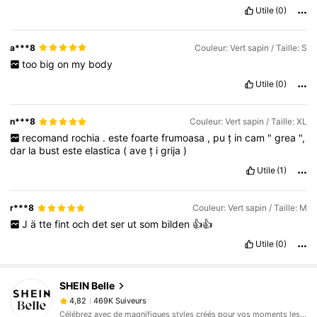
Utile
(0)
a***8
Couleur: Vert sapin / Taille: S
too
big
on
my
body
Utile
(0)
n***8
Couleur: Vert sapin / Taille: XL
recomand
rochia
.
este
foarte
frumoasa
,
pu
ț
in
cam
"
grea
",
dar
la
bust
este
elastica
(
ave
ț
i
grija
)
Utile
(1)
r***8
Couleur: Vert sapin / Taille: M
J
ä
tte
fint
och
det
ser
ut
som
bilden
👍👍
Utile
(0)
469K Suiveurs
4,82
SHEIN Belle
469K Suiveurs
4,82
Célébrez avec de magnifiques styles créés pour vos moments les mieux habillés.