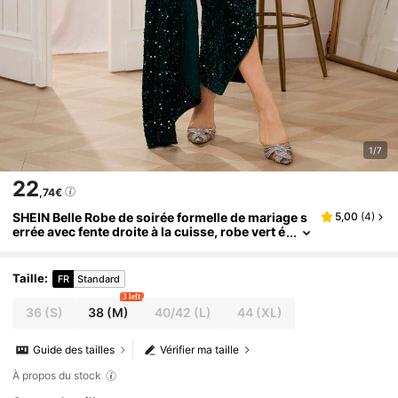
1/7
22
,74€
SHEIN Belle Robe de soirée formelle de mariage s
5,00
(
4
)
errée avec fente droite à la cuisse, robe vert é
meraude fendue haute, mode et mince, éléga
nte robe de cocktail semi-formelle à manches lon
gues pour l'anniversaire, l'invité de mariage, la re
Taille
:
FR
Standard
mise des diplômes, le dîner, le retour au pays, No
3 left
ël
36
(S)
38
(M)
40/42
(L)
44
(XL)
Guide des tailles
Vérifier ma taille
À propos du stock