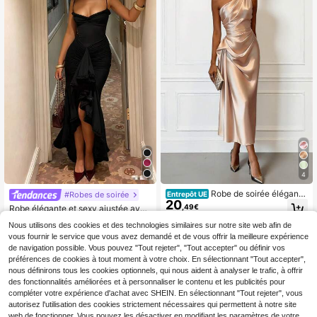
4
Robe de soirée élégante
#Robes de soirée
Entrepôt UE
20
en satin à une épaule, longueur mi-
,49€
Robe élégante et sexy ajustée avec
mollet, pour femmes, printemps/été,
24
bordure à volants et design asymétr
,99€
robe pour la fête des mères, automn
Nous utilisons des cookies et des technologies similaires sur notre site web afin de
ique en maille, robe de graduation i
e
vous fournir le service que vous avez demandé et de vous offrir la meilleure expérience
déale; fête de mariage automne
de navigation possible. Vous pouvez "Tout rejeter", "Tout accepter" ou définir vos
préférences de cookies à tout moment à votre choix. En sélectionnant "Tout accepter",
nous définirons tous les cookies optionnels, qui nous aident à analyser le trafic, à offrir
des fonctionnalités améliorées et à personnaliser le contenu et les publicités pour
compléter votre expérience d'achat avec SHEIN. En sélectionnant "Tout rejeter", vous
autorisez l'utilisation des cookies strictement nécessaires qui permettent à notre site
web de fonctionner. Vous pouvez les désactiver en modifiant les paramètres de votre