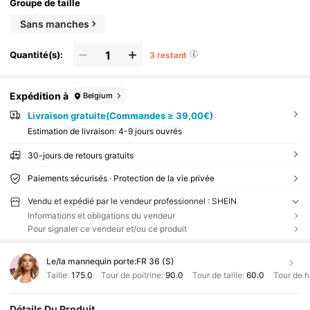
Groupe de taille
Sans manches
Quantité(s):
3 restant
Expédition à
Belgium
Livraison gratuite(Commandes ≥ 39,00€)
Estimation de livraison:
4-9 jours ouvrés
30-jours de retours gratuits
Paiements sécurisés · Protection de la vie privée
Vendu et expédié par le vendeur professionnel : SHEIN
Informations et obligations du vendeur
Pour signaler ce vendeur et/ou ce produit
Le/la mannequin porte:
FR 36 (S)
Taille:
175.0
Tour de poitrine:
90.0
Tour de taille:
60.0
Tour de 
Détails Du Produit