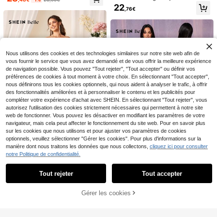
Robe de mariée noire, ro
telles ajustée grande taille pour fem
#Demoiselles d'honneur chics et minimalistes
Entrepôt UE
ntage, design asymétrique, tissu no
22
,76€
be de mariée/demoiselle d'honneur
mes décontractée dos nu sans man
27
n extensible, fête de remise des dipl
Elitara Élégante jupe év
Entrepôt UE
,98€
-1%
28,49€
sans bretelles en tissu fluide froncé,
ches plissée robe de soirée de club
ômes, festival de juin, robe de fête
asée rose brillante en maille à encol
38
robe de soirée, robe de fête de remi
de nuit mariage automne
,60€
d'anniversaire, robe de rassemblem
ure en V froncée (avec bretelles à s
se des diplômes, robe de fête d'anni
ent rouge vin, saison de la rentrée,
equins amovibles), convient pour le
versaire, robe de fête rouge vin, sai
saison de la remise des diplômes
s rendez-vous, les soirées célibatai
son de la rentrée scolaire, saison de
res, les mariages, les événements f
la remise des diplômes
Nous utilisons des cookies et des technologies similaires sur notre site web afin de
ormels, robe de demoiselle d'honne
ur
vous fournir le service que vous avez demandé et de vous offrir la meilleure expérience
de navigation possible. Vous pouvez "Tout rejeter", "Tout accepter" ou définir vos
préférences de cookies à tout moment à votre choix. En sélectionnant "Tout accepter",
nous définirons tous les cookies optionnels, qui nous aident à analyser le trafic, à offrir
des fonctionnalités améliorées et à personnaliser le contenu et les publicités pour
compléter votre expérience d'achat avec SHEIN. En sélectionnant "Tout rejeter", vous
autorisez l'utilisation des cookies strictement nécessaires qui permettent à notre site
web de fonctionner. Vous pouvez les désactiver en modifiant les paramètres de votre
navigateur, mais cela peut affecter le fonctionnement du site web. Pour en savoir plus
sur les cookies que nous utilisons et pour ajuster vos paramètres de cookies
optionnels, veuillez sélectionner "Gérer les cookies". Pour plus d'informations sur la
manière dont nous traitons les données que nous collectons,
cliquez ici pour consulter
SHEIN Belle Robe de demoiselle
notre Politique de confidentialité.
Afficher les articles similaires en stock
Voir tout
14
d'honneur à épaules dénudées ave
1 restant
SHEIN Belle Femme Élégant Kaki S
c nœud torsadé et fente à l'ourlet
tretch Coréen Net Argent Soie Tiss
16
1 restant
8
Tout rejeter
Tout accepter
Volly Toych
Désolés, ce produit est épuisé.
,80€
-22%
11,39€
u Épaules Dénudées Manches Lon
12
Volly Toych Robe de demoiselle d'h
#Élégance estivale
gues Top Tube Coupe Froncé Fent
,42€
-11%
13,99€
onneur élégante en mousseline de
e Haute À La Cuisse Ourlet Trapèz
38
Gérer les cookies
Robe de demoiselle d'ho
Entrepôt UE
EN RUPTURE DE STOCK
,49€
-3%
39,99€
soie à volants, coupe A-line, épaule
e Adapté Aux Événements De Mari
nneur élégante en mousseline bleu
35
s dénudées, convient pour les invit
age Robe De Demoiselle Dhonneur
,49€
e à col en V, sans manches, froncé
és de mariage en automne
Formelle
e, longue, convient pour les invités