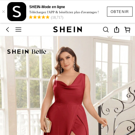
SHEIN-Mode en ligne
×
OBTENIR
Téléchargez l'APP & bénéficiez plus d'avantages !
(18,717)