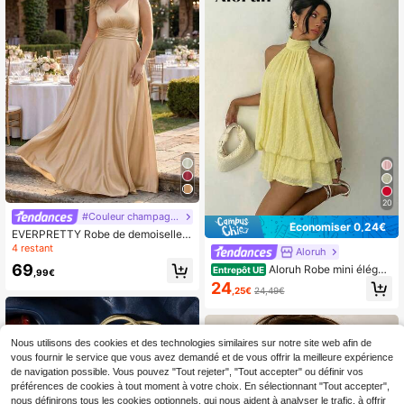
20
#Couleur champagne
Économiser 0,24€
EVERPRETTY Robe de demoiselle
d'honneur longue élégante à encolu
4 restant
Aloruh
re en V et taille cintrée, couleur cha
69
Aloruh Robe mini élégan
Entrepôt UE
mpagne. Robe de soirée de cérémo
,99€
te à col ras-du-cou jaune clair avec
nie pour invités de mariage.
24
,25€
24,49€
lien
Nous utilisons des cookies et des technologies similaires sur notre site web afin de
vous fournir le service que vous avez demandé et de vous offrir la meilleure expérience
de navigation possible. Vous pouvez "Tout rejeter", "Tout accepter" ou définir vos
préférences de cookies à tout moment à votre choix. En sélectionnant "Tout accepter",
nous définirons tous les cookies optionnels, qui nous aident à analyser le trafic, à offrir