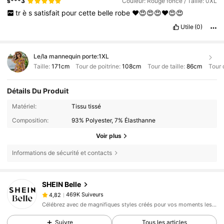
s***3
Couleur: Rouge foncé / Taille: 0XL
tr
è
s
satisfait
pour
cette
belle
robe
❤️😍😍😍❤️😍😍
Utile
(0)
Le/la mannequin porte:
1XL
Taille:
171cm
Tour de poitrine:
108cm
Tour de taille:
86cm
Tour 
Détails Du Produit
Matériel:
Tissu tissé
Composition:
93% Polyester, 7% Élasthanne
Voir plus
Informations de sécurité et contacts
469K Suiveurs
4,82
SHEIN Belle
469K Suiveurs
4,82
A***a
est en train de naviguer
Célébrez avec de magnifiques styles créés pour vos moments les mieux habillés.
469K Suiveurs
4,82
Suivre
Tous les articles