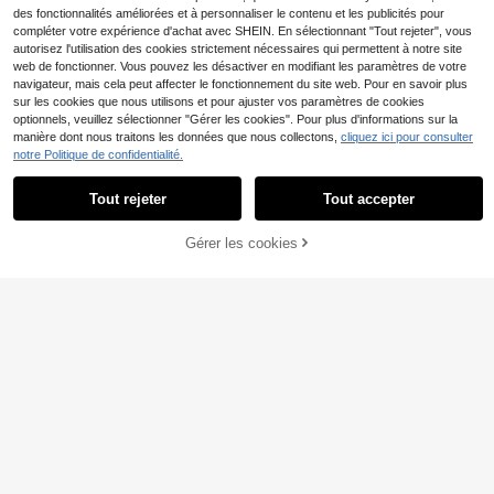
des fonctionnalités améliorées et à personnaliser le contenu et les publicités pour
compléter votre expérience d'achat avec SHEIN. En sélectionnant "Tout rejeter", vous
Afficher les articles similaires en stock
Voir tout
autorisez l'utilisation des cookies strictement nécessaires qui permettent à notre site
web de fonctionner. Vous pouvez les désactiver en modifiant les paramètres de votre
navigateur, mais cela peut affecter le fonctionnement du site web. Pour en savoir plus
sur les cookies que nous utilisons et pour ajuster vos paramètres de cookies
optionnels, veuillez sélectionner "Gérer les cookies". Pour plus d'informations sur la
manière dont nous traitons les données que nous collectons,
cliquez ici pour consulter
notre Politique de confidentialité.
Tout rejeter
Tout accepter
#Robes de soirée
Désolés, ce produit est épuisé.
1 set de bijoux de style marocain co
TiaraBloom
urt : ceinture de robe, boucles d'orei
11
Gérer les cookies
1 pièce/2 pièces Boucles d'oreilles
EN RUPTURE DE STOCK
Dès
,51€
lles et broche, accessoires pour fem
de style européen & américain de lu
4
mes avec strass incrustés et ciselés
Dès
,92€
xe pour mariée, entièrement ornées
ajourés pour mariage, fête et festiva
de strass & perles, boucles d'oreille
l
s étoilées en perles & strass, access
oires de robe de mariée, boucles d'o
reilles à clip de style palais vintage