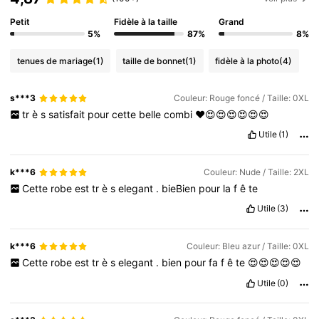
Petit
Fidèle à la taille
Grand
5%
87%
8%
tenues de mariage
(1)
taille de bonnet
(1)
fidèle à la photo
(4)
s***3
Couleur: Rouge foncé / Taille: 0XL
tr
è
s
satisfait
pour
cette
belle
combi
❤️😍😍😍😍😍😍
Utile
(1)
k***6
Couleur: Nude / Taille: 2XL
Cette
robe
est
tr
è
s
elegant
.
bieBien
pour
la
f
ê
te
Utile
(3)
k***6
Couleur: Bleu azur / Taille: 0XL
Cette
robe
est
tr
è
s
elegant
.
bien
pour
fa
f
ê
te
😍😍😍😍😍
Utile
(0)